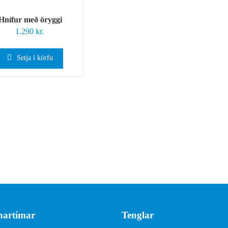
Hnífur með öryggi
1.290
kr.
Setja í körfu
artímar
Tenglar