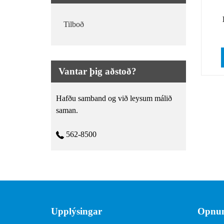
Tilboð
Vantar þig aðstoð?
Hafðu samband og við leysum málið
saman.
562-8500
Upplýsingar
Opnun