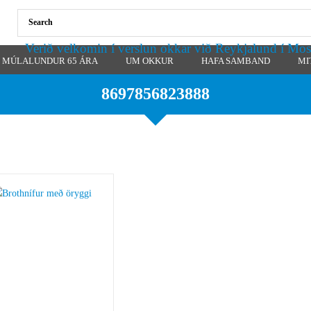
Verið velkomin í verslun okkar við Reykjalund í Mos
MÚLALUNDUR 65 ÁRA
UM OKKUR
HAFA SAMBAND
MI
8697856823888