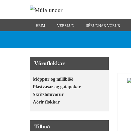
HEIM
VERSLUN
SÉRUNNAR VÖRUR
Vöruflokkar
Möppur og milliblöð
Plastvasar og gatapokar
Skrifstofuvörur
Aðrir flokkar
Tilboð