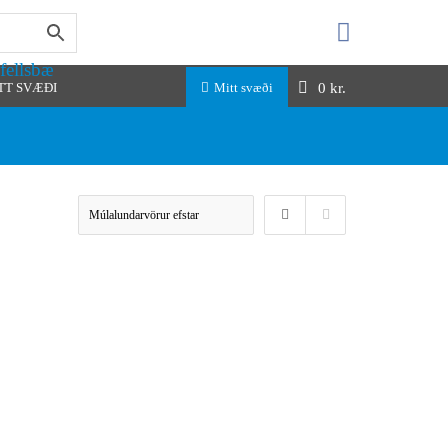
fellsbæ
0
kr.
TT SVÆÐI
Mitt svæði