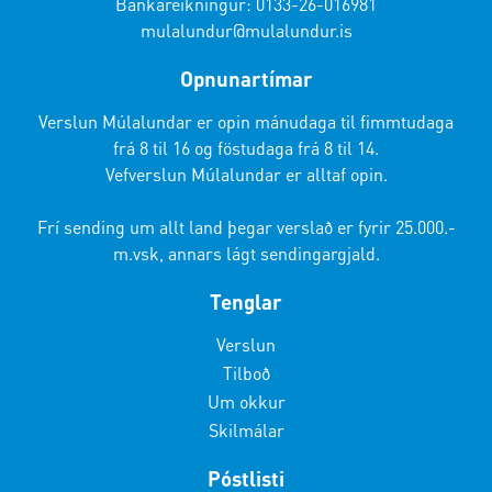
Bankareikningur: 0133-26-016981
mulalundur@mulalundur.is
Opnunartímar
Verslun Múlalundar er opin mánudaga til fimmtudaga
frá 8 til 16 og föstudaga frá 8 til 14.
Vefverslun Múlalundar er alltaf opin.
Frí sending um allt land þegar verslað er fyrir 25.000.-
m.vsk, annars lágt sendingargjald.
Tenglar
Verslun
Tilboð
Um okkur
Skilmálar
Póstlisti