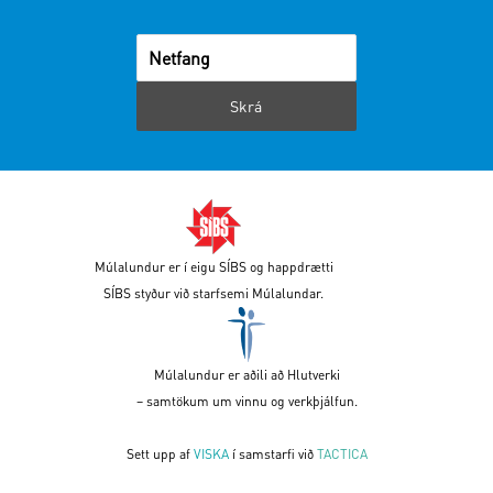
Múlalundur er í eigu SÍBS og happdrætti
SÍBS styður við starfsemi Múlalundar.
Múlalundur er aðili að Hlutverki
– samtökum um vinnu og verkþjálfun.
Sett upp af
VISKA
í samstarfi við
TACTICA