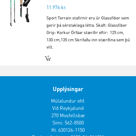
11.976
kr.
Sport Terrain stafirnir eru úr Glassfiber sem
gerir þá sérstaklega létta. Skaft: Glassfiber
Grip: Korkur Örfáar stærðir eftir: 125 cm,
130 cm,135 cm Skrifaðu inn stærðina sem þú
vilt.
Upplýsingar
Múlalundur ehf.
Við Reykjalund
270 Mosfellsbæ
Sími: 562-8500
Kt. 630124-1150