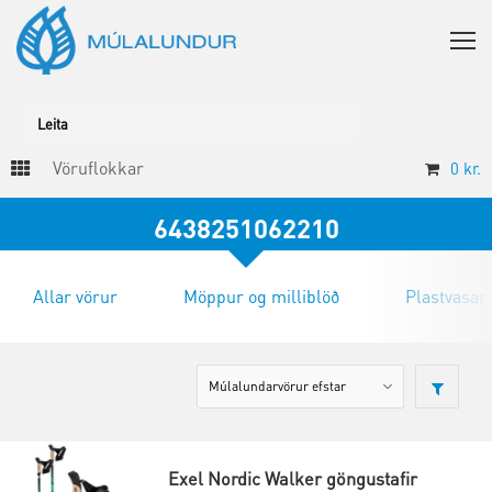
Vöruflokkar
0
kr.
6438251062210
Allar vörur
Möppur og milliblöð
Plastvasar
Exel Nordic Walker göngustafir