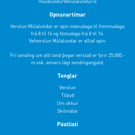
mulalundur@mulalundur.is
Opnunartímar
Verslun Múlalundar er opin mánudaga til fimmtudaga
frá 8 til 16 og föstudaga frá 8 til 14.
Vefverslun Múlalundar er alltaf opin.
Frí sending um allt land þegar verslað er fyrir 25.000.-
m.vsk, annars lágt sendingargjald.
Tenglar
Verslun
Tilboð
Um okkur
Skilmálar
Póstlisti