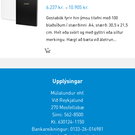
6.237
kr.
10.905
kr.
Price
–
range:
Gestabók fyrir hin ýmsu tilefni með 100
6.237 kr.
blaðsíðum í stærðinni A4, stærð: 30,5 x 21,5
through
cm. Hvít eða svört og með gylltri eða silfur
10.905 kr.
merkingu. Hægt að bæta við áletrun…
Upplýsingar
Múlalundur ehf.
Við Reykjalund
270 Mosfellsbæ
Sími: 562-8500
Kt. 630124-1150
Bankareikningur: 0133-26-016981