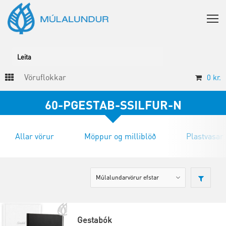
Vöruflokkar
0
kr.
60-PGESTAB-SSILFUR-N
Allar vörur
Möppur og milliblöð
Plastvasar
Gestabók