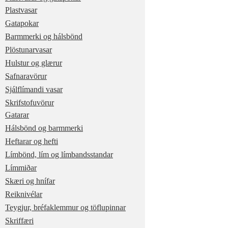
Plastvasar
Gatapokar
Barmmerki og hálsbönd
Plöstunarvasar
Hulstur og glærur
Safnaravörur
Sjálflímandi vasar
Skrifstofuvörur
Gatarar
Hálsbönd og barmmerki
Heftarar og hefti
Límbönd, lím og límbandsstandar
Límmiðar
Skæri og hnífar
Reiknivélar
Teygjur, bréfaklemmur og töflupinnar
Skriffæri