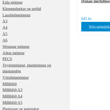
Donau merkitúss 
Egla möppur
Klemmubækur og spjöld
0
kr.
Lausblaðamöppur
645
kr.
A3
Velja möguleik
A4
A5
A6
Sérunnar möppur
Aðrar möppur
PECS
Teygjumöppur, plastmöppur og
plastumslög
Vörulistamöppur
Milliblöð
Milliblöð A3
Milliblöð A4
Milliblöð A5
Plastvasar og gatapokar