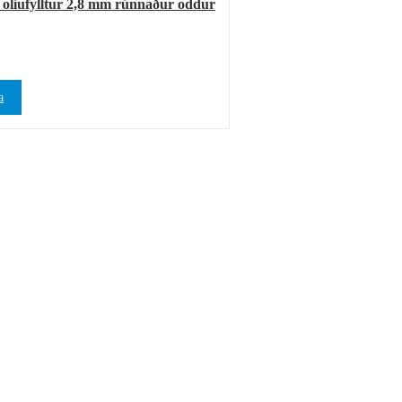
olíufylltur 2,8 mm rúnnaður oddur
a