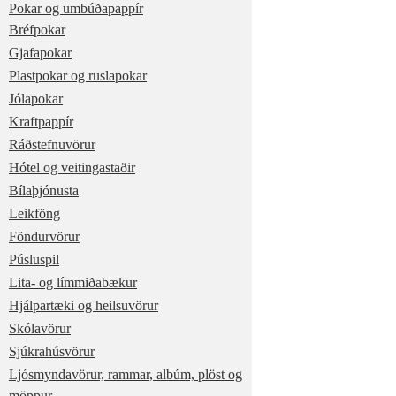
Pokar og umbúðapappír
Bréfpokar
Gjafapokar
Plastpokar og ruslapokar
Jólapokar
Kraftpappír
Ráðstefnuvörur
Hótel og veitingastaðir
Bílaþjónusta
Leikföng
Föndurvörur
Púsluspil
Lita- og límmiðabækur
Hjálpartæki og heilsuvörur
Skólavörur
Sjúkrahúsvörur
Ljósmyndavörur, rammar, albúm, plöst og
möppur