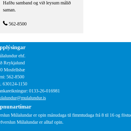
Hafðu samband og við leysum málið
saman.
562-8500
pplýsingar
lalundur ehf.
ð Reykjalund
0 Mosfellsbæ
mi: 562-8500
. 630124-1150
nkareikningur: 0133-26-016981
lalundur@mulalundur.is
pnunartímar
rslun Múlalundar er opin mánudaga til fimmtudaga frá 8 til 16 og föstud
fverslun Múlalundar er alltaf opin.