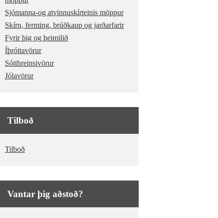
Sjómanna-og atvinnuskírteinis möppur
Skírn, ferming, brúðkaup og jarðarfarir
Fyrir þig og heimilið
Íþróttavörur
Sótthreinsivörur
Jólavörur
Tilboð
Tilboð
Vantar þig aðstoð?