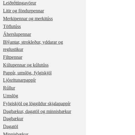
Leiðréttingavörur
Litir og föndurpennar
Merkipennar og merkitúss
Töflutúss
Áherslupennar
Blýantar, strokleður, yddarar og
reglustikur
Filtpennar
Kúlupennar og kúlutúss
Pappír, umslög, fylgiskjöl
Ljósritunarpappír
Rúllur
Umslög
Fylgiskjöl og löggildur skjalapappír
Dagbækur, dagatöl og minnisbækur
Dagbækur
Dagatöl
Minnisbækur