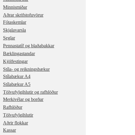
Minnismiðar
Aðrar skrifstofuvörur
Fótaskemlar
Skjalavarsla
Seglar
Pennastatíf og blaðabakkar
Bæklingastandar
Kjölfestingar
Stíla- og reikningsbækur
Stílabækur A4
Stílabækur A5
Tölvufylgihlutir og rafhlöður
Merkivélar og borðar
Rafhlöður
Tölvufylgihlutir
Aðrir flokkar
Kassar