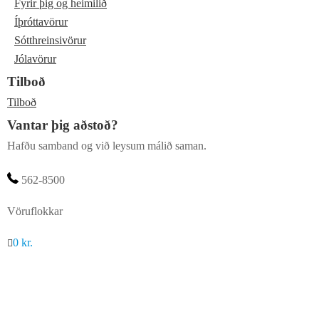
Fyrir þig og heimilið
Íþróttavörur
Sótthreinsivörur
Jólavörur
Tilboð
Tilboð
Vantar þig aðstoð?
Hafðu samband og við leysum málið saman.
562-8500
Vöruflokkar
0
kr.