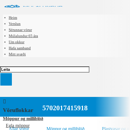
Heim
Verslun
Sérunnar vörur
Múlalundur 65 ára
Um okkur
Hafa samband
Mitt svæði
5702017415918
Vöruflokkar
Möppur og milliblöð
Egla möppur
Allar vörur
Möppur og milliblöð
Plastvasar og 