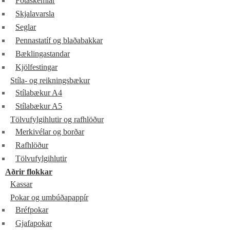
Fótaskemlar
Skjalavarsla
Seglar
Pennastatíf og blaðabakkar
Bæklingastandar
Kjölfestingar
Stíla- og reikningsbækur
Stílabækur A4
Stílabækur A5
Tölvufylgihlutir og rafhlöður
Merkivélar og borðar
Rafhlöður
Tölvufylgihlutir
Aðrir flokkar
Kassar
Pokar og umbúðapappír
Bréfpokar
Gjafapokar