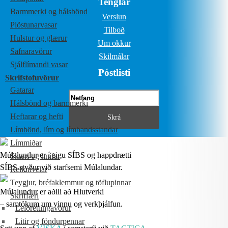
Tenglar
Barmmerki og hálsbönd
Verslun
Plöstunarvasar
Tilboð
Hulstur og glærur
Um okkur
Safnaravörur
Skilmálar
Sjálflímandi vasar
Póstlisti
Skrifstofuvörur
Gatarar
Hálsbönd og barmmerki
Heftarar og hefti
Límbönd, lím og límbandsstandar
Límmiðar
Múlalundur er í eigu SÍBS og happdrætti
Skæri og hnífar
SÍBS styður við starfsemi Múlalundar.
Reiknivélar
Teygjur, bréfaklemmur og töflupinnar
Múlalundur er aðili að Hlutverki
Skriffæri
– samtökum um vinnu og verkþjálfun.
Leiðréttingavörur
Litir og föndurpennar