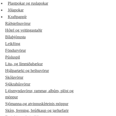
Plastpokar og ruslapokar
Jólapokar
Kraftpappír
Ráðstefnuvörur
Hótel og veitingastaðir
Bílaþjónusta
Leikföng
Föndurvörur
Púsluspil
Lita- og límmiðabækur
Hjálpartæki og heilsuvörur
Skólavörur
Sjúkrahúsvörur
Ljósmyndavörur, rammar, albúm, plöst og
möppur
Sjómanna-og atvinnuskírteinis möppur
Skírn, ferming, brúðkaup og jarðarfarir