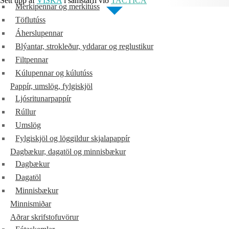
Sett upp af
VISKA
í samstarfi við
TACTICA
Merkipennar og merkitúss
Töflutúss
Áherslupennar
Blýantar, strokleður, yddarar og reglustikur
Filtpennar
Kúlupennar og kúlutúss
Pappír, umslög, fylgiskjöl
Ljósritunarpappír
Rúllur
Umslög
Fylgiskjöl og löggildur skjalapappír
Dagbækur, dagatöl og minnisbækur
Dagbækur
Dagatöl
Minnisbækur
Minnismiðar
Aðrar skrifstofuvörur