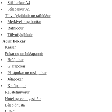
Stílabækur A4
Stílabækur A5
Tölvufylgihlutir og rafhlöður
Merkivélar og borðar
Rafhlöður
Tölvufylgihlutir
Aðrir flokkar
Kassar
Pokar og umbúðapappír
Bréfpokar
Gjafapokar
Plastpokar og ruslapokar
Jólapokar
Kraftpappír
Ráðstefnuvörur
Hótel og veitingastaðir
Bílaþjónusta
Leikföng