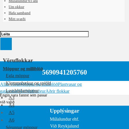
Múlalundur 65 ára
Um okkur
Hafa samband
Mitt svæði
Vöruflokkar
Möppur og milliblöð
5690941205760
Egla möppur
Klemmubækur og spjöld
Allar vörur
Möppur og milliblöð
Plastvasar og
Lausblaðamöppur
gatapokar
Skrifstofuvörur
Aðrir flokkar
Engin vara fannst sem passar
A3
við valið
A4
Upplýsingar
A5
Múlalundur ehf.
A6
Við Reykjalund
Sérunnar möppur