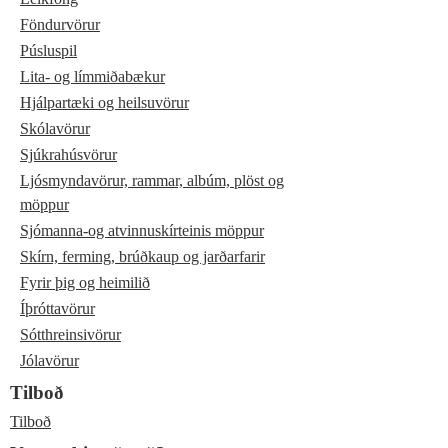
Föndurvörur
Púsluspil
Lita- og límmiðabækur
Hjálpartæki og heilsuvörur
Skólavörur
Sjúkrahúsvörur
Ljósmyndavörur, rammar, albúm, plöst og
möppur
Sjómanna-og atvinnuskírteinis möppur
Skírn, ferming, brúðkaup og jarðarfarir
Fyrir þig og heimilið
Íþróttavörur
Sótthreinsivörur
Jólavörur
Tilboð
Tilboð