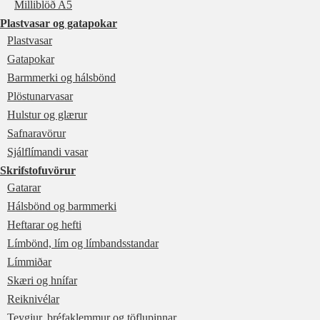
Milliblöð A5
Plastvasar og gatapokar
Plastvasar
Gatapokar
Barmmerki og hálsbönd
Plöstunarvasar
Hulstur og glærur
Safnaravörur
Sjálflímandi vasar
Skrifstofuvörur
Gatarar
Hálsbönd og barmmerki
Heftarar og hefti
Límbönd, lím og límbandsstandar
Límmiðar
Skæri og hnífar
Reiknivélar
Teygjur, bréfaklemmur og töflupinnar