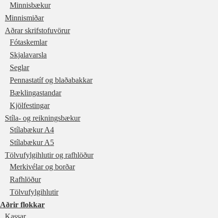
Minnisbækur
Minnismiðar
Aðrar skrifstofuvörur
Fótaskemlar
Skjalavarsla
Seglar
Pennastatíf og blaðabakkar
Bæklingastandar
Kjölfestingar
Stíla- og reikningsbækur
Stílabækur A4
Stílabækur A5
Tölvufylgihlutir og rafhlöður
Merkivélar og borðar
Rafhlöður
Tölvufylgihlutir
Aðrir flokkar
Kassar