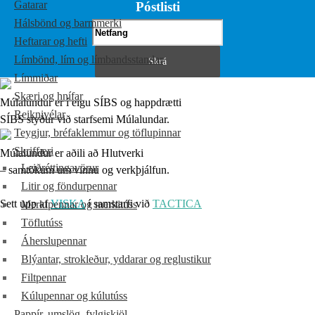
Gatarar
Póstlisti
Hálsbönd og barmmerki
Heftarar og hefti
Límbönd, lím og límbandsstandar
Límmiðar
Skæri og hnífar
Múlalundur er í eigu SÍBS og happdrætti
Reiknivélar
SÍBS styður við starfsemi Múlalundar.
Teygjur, bréfaklemmur og töflupinnar
Skriffæri
Múlalundur er aðili að Hlutverki
Leiðréttingavörur
– samtökum um vinnu og verkþjálfun.
Litir og föndurpennar
Sett upp af
VISKA
í samstarfi við
TACTICA
Merkipennar og merkitúss
Töflutúss
Áherslupennar
Blýantar, strokleður, yddarar og reglustikur
Filtpennar
Kúlupennar og kúlutúss
Pappír, umslög, fylgiskjöl