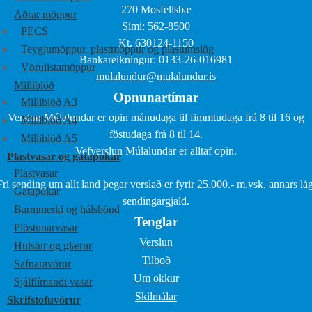
270 Mosfellsbæ
Aðrar möppur
Sími: 562-8500
PECS
Kt. 630124-1150
Teygjumöppur, plastmöppur og plastumslög
Bankareikningur: 0133-26-016981
Vörulistamöppur
mulalundur@mulalundur.is
Milliblöð
Opnunartímar
Milliblöð A3
Verslun Múlalundar er opin mánudaga til fimmtudaga frá 8 til 16 og
Milliblöð A4
föstudaga frá 8 til 14.
Milliblöð A5
Vefverslun Múlalundar er alltaf opin.
Plastvasar og gatapokar
Plastvasar
Frí sending um allt land þegar verslað er fyrir 25.000.- m.vsk, annars lág
Gatapokar
sendingargjald.
Barmmerki og hálsbönd
Tenglar
Plöstunarvasar
Verslun
Hulstur og glærur
Tilboð
Safnaravörur
Um okkur
Sjálflímandi vasar
Skilmálar
Skrifstofuvörur