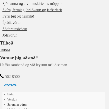
Sjómanna-og atvinnuskírteinis möppur
Skírn, ferming, brúðkaup og jarðarfarir
Fyrir þig og heimilið
Íþróttavörur
Sótthreinsivörur
Jólavörur
Tilboð
Tilboð
Vantar þig aðstoð?
Hafðu samband og við leysum málið saman.
562-8500
Heim
Verslun
Sérunnar vörur