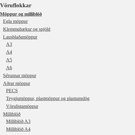
Vöruflokkar
Möppur og milliblöð
Egla möppur
Klemmubækur og spjöld
Lausblaðamöppur
A3
A4
A5
A6
Sérunnar möppur
Aðrar möppur
PECS
Teygjumöppur, plastmöppur og plastumslög
Vörulistamöppur
Milliblöð
Milliblöð A3
Milliblöð A4