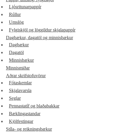
Ljósritunarpappír
Rúllur
Umslög
Fylgiskjöl og löggildur skjalapappír
Dagbækur, dagatöl og minnisbækur
Dagbækur
Dagatöl
Minnisbækur
Minnismiðar
Aðrar skrifstofuvörur
Fótaskemlar
Skjalavarsla
Seglar
Pennastatíf og blaðabakkar
Bæklingastandar
Kjölfestingar
Stíla- og reikningsbækur