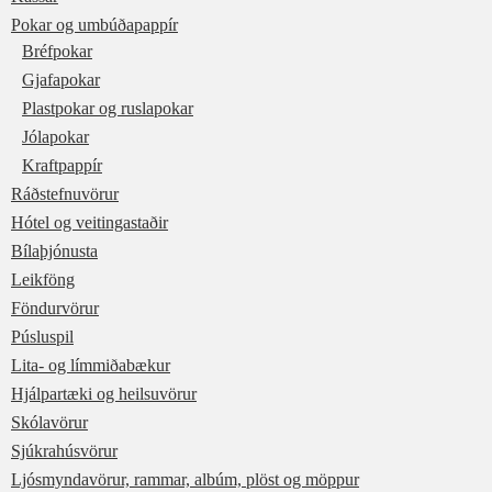
Pokar og umbúðapappír
Bréfpokar
Gjafapokar
Plastpokar og ruslapokar
Jólapokar
Kraftpappír
Ráðstefnuvörur
Hótel og veitingastaðir
Bílaþjónusta
Leikföng
Föndurvörur
Púsluspil
Lita- og límmiðabækur
Hjálpartæki og heilsuvörur
Skólavörur
Sjúkrahúsvörur
Ljósmyndavörur, rammar, albúm, plöst og möppur