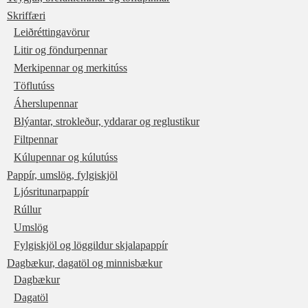
Skriffæri
Leiðréttingavörur
Litir og föndurpennar
Merkipennar og merkitúss
Töflutúss
Áherslupennar
Blýantar, strokleður, yddarar og reglustikur
Filtpennar
Kúlupennar og kúlutúss
Pappír, umslög, fylgiskjöl
Ljósritunarpappír
Rúllur
Umslög
Fylgiskjöl og löggildur skjalapappír
Dagbækur, dagatöl og minnisbækur
Dagbækur
Dagatöl