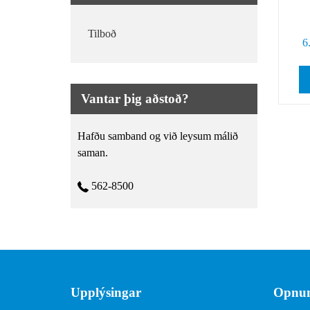
Tilboð
6
Vantar þig aðstoð?
Hafðu samband og við leysum málið
saman.
562-8500
Upplýsingar
Opnun