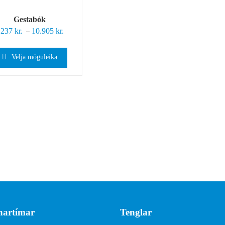
Gestabók
.237
kr.
10.905
kr.
Price
–
range:
6.237 kr.
Velja möguleika
through
10.905 kr.
artímar
Tenglar