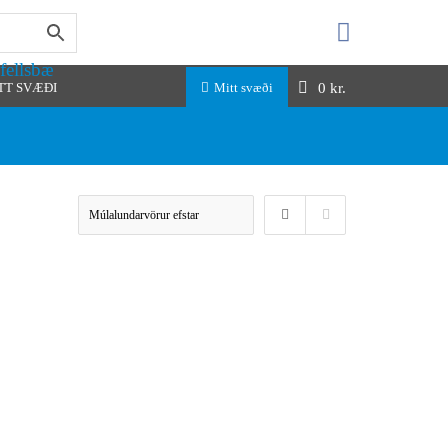
fellsbæ
0
kr.
TT SVÆÐI
Mitt svæði