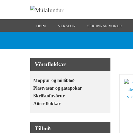
HEIM
VERSLUN
SÉRUNNAR VÖRUR
Vöruflokkar
Möppur og milliblöð
Plastvasar og gatapokar
Skrifstofuvörur
Aðrir flokkar
Tilboð