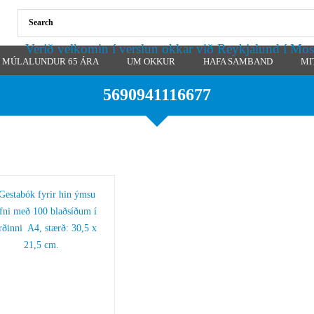
Verið velkomin í verslun okkar við Reykjalund í Mos
MÚLALUNDUR 65 ÁRA
UM OKKUR
HAFA SAMBAND
MI
5690941116677