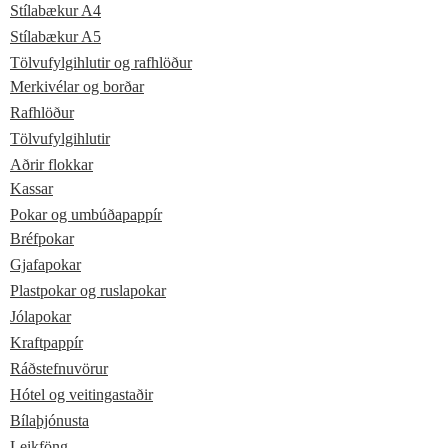
Stílabækur A4
Stílabækur A5
Tölvufylgihlutir og rafhlöður
Merkivélar og borðar
Rafhlöður
Tölvufylgihlutir
Aðrir flokkar
Kassar
Pokar og umbúðapappír
Bréfpokar
Gjafapokar
Plastpokar og ruslapokar
Jólapokar
Kraftpappír
Ráðstefnuvörur
Hótel og veitingastaðir
Bílaþjónusta
Leikföng