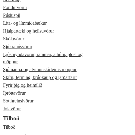
Föndurvörur
Púsluspil
Lita- og límmiðabækur
Hjálpartæki og heilsuvörur
Skólavörur
Sjúkrahúsvörur
Ljósmyndavörur, rammar, albúm, plöst og
möppur
Sjómanna-og atvinnuskírteinis möppur
Skírn, ferming, brúðkaup og jarðarfarir
Fyrir þig og heimilið
Íþróttavörur
Sótthreinsivörur
Jólavörur
Tilboð
Tilboð