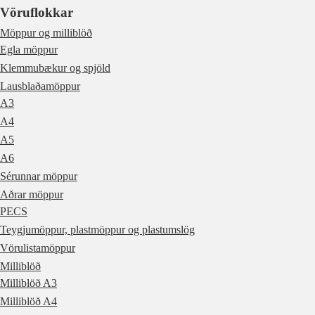
Vöruflokkar
Möppur og milliblöð
Egla möppur
Klemmubækur og spjöld
Lausblaðamöppur
A3
A4
A5
A6
Sérunnar möppur
Aðrar möppur
PECS
Teygjumöppur, plastmöppur og plastumslög
Vörulistamöppur
Milliblöð
Milliblöð A3
Milliblöð A4