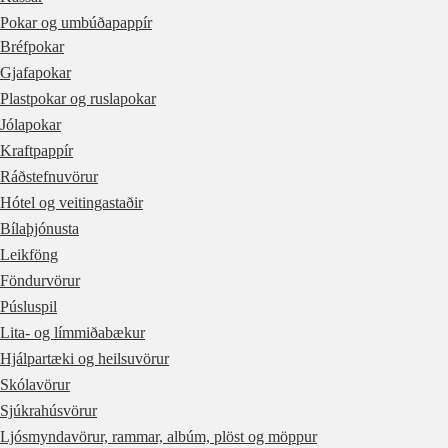
Pokar og umbúðapappír
Bréfpokar
Gjafapokar
Plastpokar og ruslapokar
Jólapokar
Kraftpappír
Ráðstefnuvörur
Hótel og veitingastaðir
Bílaþjónusta
Leikföng
Föndurvörur
Púsluspil
Lita- og límmiðabækur
Hjálpartæki og heilsuvörur
Skólavörur
Sjúkrahúsvörur
Ljósmyndavörur, rammar, albúm, plöst og möppur