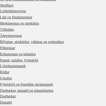
Skriffæri
Leiðréttingavörur
Litir og föndurpennar
Merkipennar og merkitúss
Töflutúss
Áherslupennar
Blýantar, strokleður, yddarar og reglustikur
Filtpennar
Kúlupennar og kúlutúss
Pappír, umslög, fylgiskjöl
Ljósritunarpappír
Rúllur
Umslög
Fylgiskjöl og löggildur skjalapappír
Dagbækur, dagatöl og minnisbækur
Dagbækur
Dagatöl