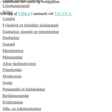
– samtökum um vinnu og verkþjálfun.
Ljósritunarpappír
Rúllur
Sett upp af
VISKA
í samstarfi við
TACTICA
Umslög
Fylgiskjöl og löggildur skjalapappír
Dagbækur, dagatöl og minnisbækur
Dagbækur
Dagatöl
Minnisbækur
Minnismiðar
Aðrar skrifstofuvörur
Fótaskemlar
Skjalavarsla
Seglar
Pennastatíf og blaðabakkar
Bæklingastandar
Kjölfestingar
Stíla- og reikningsbækur