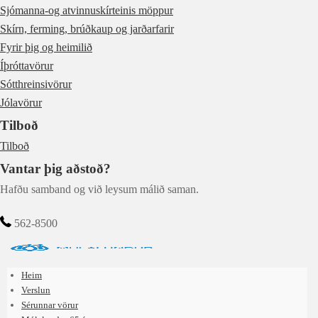
Sjómanna-og atvinnuskírteinis möppur
Skírn, ferming, brúðkaup og jarðarfarir
Fyrir þig og heimilið
Íþróttavörur
Sótthreinsivörur
Jólavörur
Tilboð
Tilboð
Vantar þig aðstoð?
Hafðu samband og við leysum málið saman.
562-8500
Heim
Verslun
Sérunnar vörur