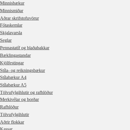
Minnisbækur
Minnismiðar
Aðrar skrifstofuvörur
Fótaskemlar
Skjalavarsla
Seglar
Pennastatíf og blaðabakkar
Bæklingastandar
Kjölfestingar
Stíla- og reikningsbækur
Stílabækur A4
Stílabækur A5
Tölvufylgihlutir og rafhlöður
Merkivélar og borðar
Rafhlöður
Tölvufylgihlutir
Aðrir flokkar
Kassar