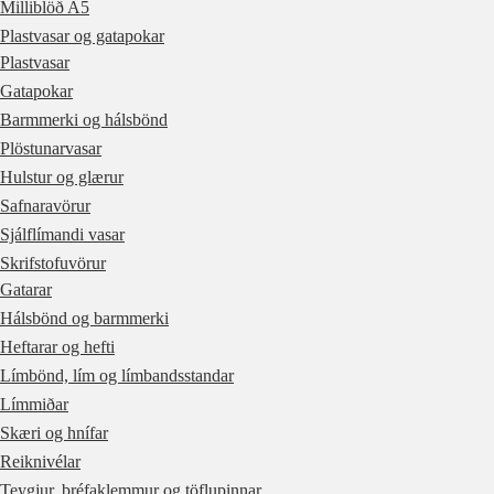
Milliblöð A5
Plastvasar og gatapokar
Plastvasar
Gatapokar
Barmmerki og hálsbönd
Plöstunarvasar
Hulstur og glærur
Safnaravörur
Sjálflímandi vasar
Skrifstofuvörur
Gatarar
Hálsbönd og barmmerki
Heftarar og hefti
Límbönd, lím og límbandsstandar
Límmiðar
Skæri og hnífar
Reiknivélar
Teygjur, bréfaklemmur og töflupinnar