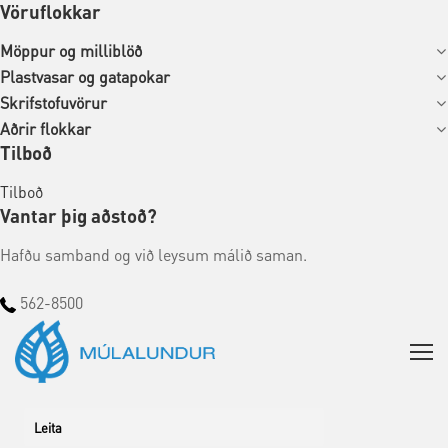
Vöruflokkar
Möppur og milliblöð
Plastvasar og gatapokar
Skrifstofuvörur
Aðrir flokkar
Tilboð
Tilboð
Vantar þig aðstoð?
Hafðu samband og við leysum málið saman.
562-8500