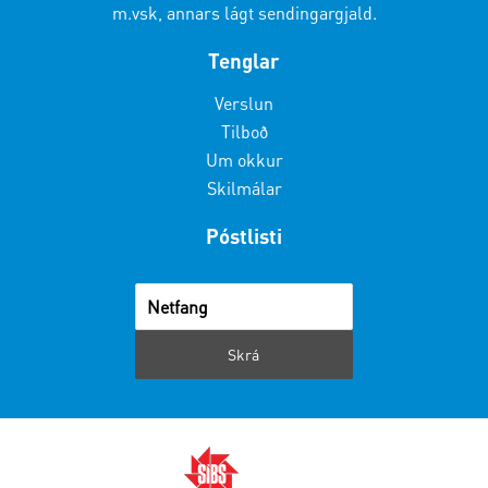
m.vsk, annars lágt sendingargjald.
Tenglar
Verslun
Tilboð
Um okkur
Skilmálar
Póstlisti