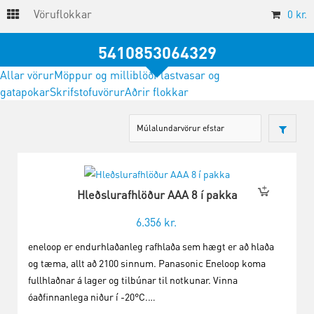
Vöruflokkar
0
kr.
5410853064329
Allar vörur
Möppur og milliblöð
Plastvasar og
gatapokar
Skrifstofuvörur
Aðrir flokkar
Hleðslurafhlöður AAA 8 í pakka
6.356
kr.
eneloop er endurhlaðanleg rafhlaða sem hægt er að hlaða
og tæma, allt að 2100 sinnum. Panasonic Eneloop koma
fullhlaðnar á lager og tilbúnar til notkunar. Vinna
óaðfinnanlega niður í -20°C.…