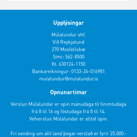
Upplýsingar
Múlalundur ehf.
Við Reykjalund
270 Mosfellsbæ
Sími: 562-8500
Kt. 630124-1150
Bankareikningur: 0133-26-016981
mulalundur@mulalundur.is
Opnunartímar
Verslun Múlalundar er opin mánudaga til fimmtudaga
frá 8 til 16 og föstudaga frá 8 til 14.
Vefverslun Múlalundar er alltaf opin.
Frí sending um allt land þegar verslað er fyrir 25.000.-