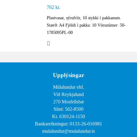
762
kr.
Plastvasar, sýrufríir, 10 stykki í pakkanum.
Stærð: A4 Fjöldi í pakka: 10 Vörunúmer: 50-
1785095PL-00
Upplýsingar
Múlalundur ehf.
Við Reykjalund
270 Mosfellsbæ
Sími: 562-8500
Kt. 630124-1150
Bankareikningur: 0133-26-016981
mulalundur@mulalundur.is