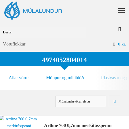
Vöruflokkar
0
kr.
4974052804014
Allar vörur
Möppur og milliblöð
Plastvasar og 
Artline 700 0,7mm merkitússpenni