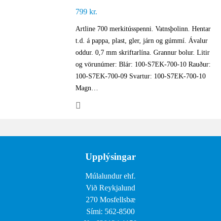
799
kr.
Artline 700 merkitússpenni. Vatnsþolinn. Hentar
t.d. á pappa, plast, gler, járn og gúmmí. Ávalur
oddur. 0,7 mm skriftarlína. Grannur bolur. Litir
og vörunúmer: Blár: 100-S7EK-700-10 Rauður:
100-S7EK-700-09 Svartur: 100-S7EK-700-10
Magn…
Upplýsingar
Múlalundur ehf.
Við Reykjalund
270 Mosfellsbæ
Sími: 562-8500