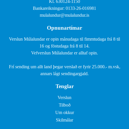
Kt. 630124-1150
Bankareikningur: 0133-26-016981
mulalundur@mulalundur.is
Opnunartímar
Verslun Múlalundar er opin mánudaga til fimmtudaga frá 8 til
16 og föstudaga frá 8 til 14.
Vefverslun Múlalundar er alltaf opin.
Frí sending um allt land þegar verslað er fyrir 25.000.- m.vsk,
annars lágt sendingargjald.
Tenglar
Verslun
Tilboð
Um okkur
Skilmálar