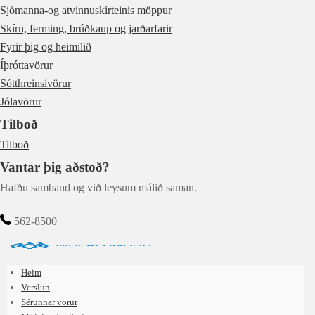
Sjómanna-og atvinnuskírteinis möppur
Skírn, ferming, brúðkaup og jarðarfarir
Fyrir þig og heimilið
Íþróttavörur
Sótthreinsivörur
Jólavörur
Tilboð
Tilboð
Vantar þig aðstoð?
Hafðu samband og við leysum málið saman.
562-8500
Heim
Verslun
Sérunnar vörur