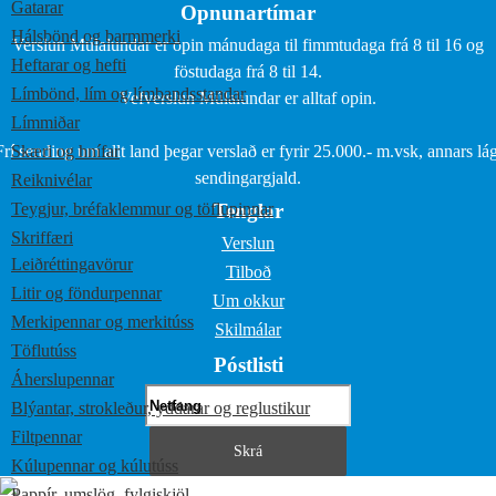
Gatarar
Opnunartímar
Hálsbönd og barmmerki
Verslun Múlalundar er opin mánudaga til fimmtudaga frá 8 til 16 og
Heftarar og hefti
föstudaga frá 8 til 14.
Límbönd, lím og límbandsstandar
Vefverslun Múlalundar er alltaf opin.
Límmiðar
Frí sending um allt land þegar verslað er fyrir 25.000.- m.vsk, annars lág
Skæri og hnífar
sendingargjald.
Reiknivélar
Teygjur, bréfaklemmur og töflupinnar
Tenglar
Skriffæri
Verslun
Leiðréttingavörur
Tilboð
Litir og föndurpennar
Um okkur
Merkipennar og merkitúss
Skilmálar
Töflutúss
Póstlisti
Áherslupennar
Blýantar, strokleður, yddarar og reglustikur
Filtpennar
Kúlupennar og kúlutúss
Pappír, umslög, fylgiskjöl