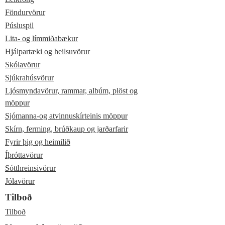
Föndurvörur
Púsluspil
Lita- og límmiðabækur
Hjálpartæki og heilsuvörur
Skólavörur
Sjúkrahúsvörur
Ljósmyndavörur, rammar, albúm, plöst og
möppur
Sjómanna-og atvinnuskírteinis möppur
Skírn, ferming, brúðkaup og jarðarfarir
Fyrir þig og heimilið
Íþróttavörur
Sótthreinsivörur
Jólavörur
Tilboð
Tilboð