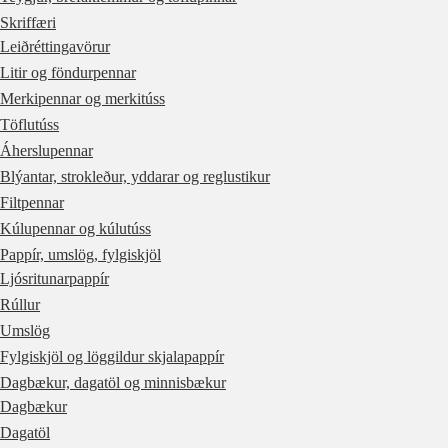
Skriffæri
Leiðréttingavörur
Litir og föndurpennar
Merkipennar og merkitúss
Töflutúss
Áherslupennar
Blýantar, strokleður, yddarar og reglustikur
Filtpennar
Kúlupennar og kúlutúss
Pappír, umslög, fylgiskjöl
Ljósritunarpappír
Rúllur
Umslög
Fylgiskjöl og löggildur skjalapappír
Dagbækur, dagatöl og minnisbækur
Dagbækur
Dagatöl