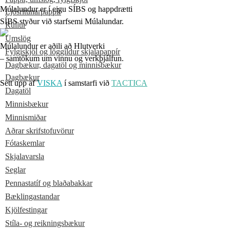
Múlalundur er í eigu SÍBS og happdrætti
Ljósritunarpappír
SÍBS styður við starfsemi Múlalundar.
Rúllur
Umslög
Múlalundur er aðili að Hlutverki
Fylgiskjöl og löggildur skjalapappír
– samtökum um vinnu og verkþjálfun.
Dagbækur, dagatöl og minnisbækur
Dagbækur
Sett upp af
VISKA
í samstarfi við
TACTICA
Dagatöl
Minnisbækur
Minnismiðar
Aðrar skrifstofuvörur
Fótaskemlar
Skjalavarsla
Seglar
Pennastatíf og blaðabakkar
Bæklingastandar
Kjölfestingar
Stíla- og reikningsbækur