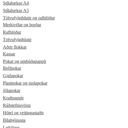
Stílabækur A4
Stílabækur A5
Tölvufylgihlutir og rafhlöður
Merkivélar og borðar
Rafhlöður
Tölvufylgihlutir
Aðrir flokkar
Kassar
Pokar og umbúðapappír
Bréfpokar
Gjafapokar
Plastpokar og ruslapokar
Jólapokar
Kraftpappír
Ráðstefnuvörur
Hótel og veitingastaðir
Bílaþjónusta
Leikföng