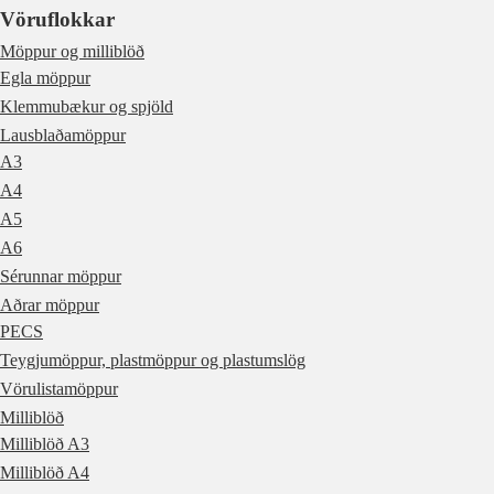
Vöruflokkar
Möppur og milliblöð
Egla möppur
Klemmubækur og spjöld
Lausblaðamöppur
A3
A4
A5
A6
Sérunnar möppur
Aðrar möppur
PECS
Teygjumöppur, plastmöppur og plastumslög
Vörulistamöppur
Milliblöð
Milliblöð A3
Milliblöð A4