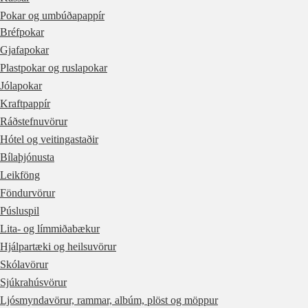
Pokar og umbúðapappír
Bréfpokar
Gjafapokar
Plastpokar og ruslapokar
Jólapokar
Kraftpappír
Ráðstefnuvörur
Hótel og veitingastaðir
Bílaþjónusta
Leikföng
Föndurvörur
Púsluspil
Lita- og límmiðabækur
Hjálpartæki og heilsuvörur
Skólavörur
Sjúkrahúsvörur
Ljósmyndavörur, rammar, albúm, plöst og möppur