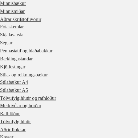
Minnisbækur
Minnismiðar
Aðrar skrifstofuvörur
Fótaskemlar
Skjalavarsla
Seglar
Pennastatíf og blaðabakkar
Bæklingastandar
Kjölfestingar
Stíla- og reikningsbækur
Stílabækur A4
Stílabækur A5
Tölvufylgihlutir og rafhlöður
Merkivélar og borðar
Rafhlöður
Tölvufylgihlutir
Aðrir flokkar
Kassar