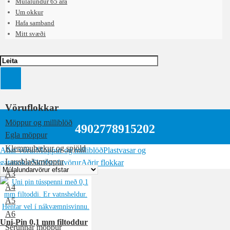
Múlalundur 65 ára
Um okkur
Hafa samband
Mitt svæði
Vöruflokkar
Möppur og milliblöð
4902778915202
Egla möppur
Klemmubækur og spjöld
Allar vörur
Möppur og milliblöð
Plastvasar og
Lausblaðamöppur
gatapokar
Skrifstofuvörur
Aðrir flokkar
A3
A4
A5
A6
Uni-Pin 0,1 mm filtoddur
Sérunnar möppur