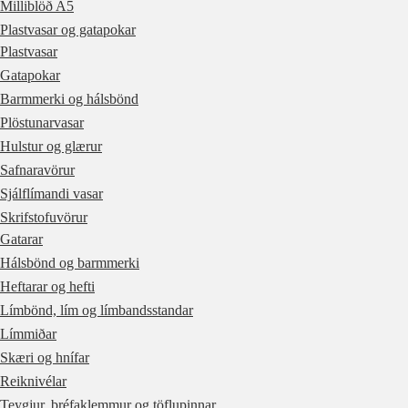
Milliblöð A5
Plastvasar og gatapokar
Plastvasar
Gatapokar
Barmmerki og hálsbönd
Plöstunarvasar
Hulstur og glærur
Safnaravörur
Sjálflímandi vasar
Skrifstofuvörur
Gatarar
Hálsbönd og barmmerki
Heftarar og hefti
Límbönd, lím og límbandsstandar
Límmiðar
Skæri og hnífar
Reiknivélar
Teygjur, bréfaklemmur og töflupinnar