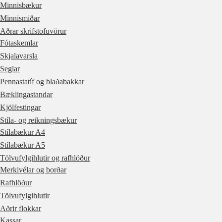
Minnisbækur
Minnismiðar
Aðrar skrifstofuvörur
Fótaskemlar
Skjalavarsla
Seglar
Pennastatíf og blaðabakkar
Bæklingastandar
Kjölfestingar
Stíla- og reikningsbækur
Stílabækur A4
Stílabækur A5
Tölvufylgihlutir og rafhlöður
Merkivélar og borðar
Rafhlöður
Tölvufylgihlutir
Aðrir flokkar
Kassar