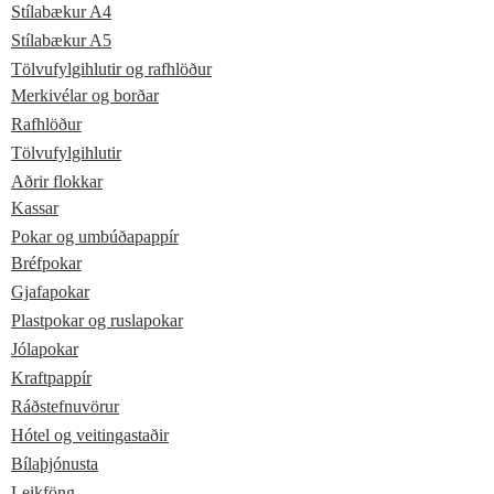
Stílabækur A4
Stílabækur A5
Tölvufylgihlutir og rafhlöður
Merkivélar og borðar
Rafhlöður
Tölvufylgihlutir
Aðrir flokkar
Kassar
Pokar og umbúðapappír
Bréfpokar
Gjafapokar
Plastpokar og ruslapokar
Jólapokar
Kraftpappír
Ráðstefnuvörur
Hótel og veitingastaðir
Bílaþjónusta
Leikföng