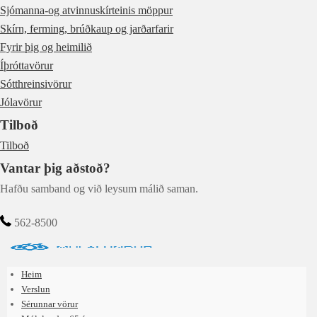
Sjómanna-og atvinnuskírteinis möppur
Skírn, ferming, brúðkaup og jarðarfarir
Fyrir þig og heimilið
Íþróttavörur
Sótthreinsivörur
Jólavörur
Tilboð
Tilboð
Vantar þig aðstoð?
Hafðu samband og við leysum málið saman.
562-8500
Heim
Verslun
Sérunnar vörur