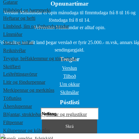
Gatarar
Opnunartímar
Hálsbönd og barmmerki
Verslun Múlalundar er opin mánudaga til fimmtudaga frá 8 til 16 og
Heftarar og hefti
föstudaga frá 8 til 14.
Límbönd, lím og límbandsstandar
Vefverslun Múlalundar er alltaf opin.
Límmiðar
Frí sending um allt land þegar verslað er fyrir 25.000.- m.vsk, annars lág
Skæri og hnífar
sendingargjald.
Reiknivélar
Teygjur, bréfaklemmur og töflupinnar
Tenglar
Skriffæri
Verslun
Leiðréttingavörur
Tilboð
Litir og föndurpennar
Um okkur
Merkipennar og merkitúss
Skilmálar
Töflutúss
Póstlisti
Áherslupennar
Blýantar, strokleður, yddarar og reglustikur
Filtpennar
Kúlupennar og kúlutúss
Pappír, umslög, fylgiskjöl