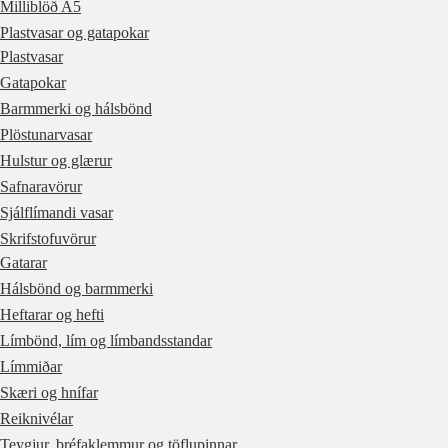
Milliblöð A5
Plastvasar og gatapokar
Plastvasar
Gatapokar
Barmmerki og hálsbönd
Plöstunarvasar
Hulstur og glærur
Safnaravörur
Sjálflímandi vasar
Skrifstofuvörur
Gatarar
Hálsbönd og barmmerki
Heftarar og hefti
Límbönd, lím og límbandsstandar
Límmiðar
Skæri og hnífar
Reiknivélar
Teygjur, bréfaklemmur og töflupinnar