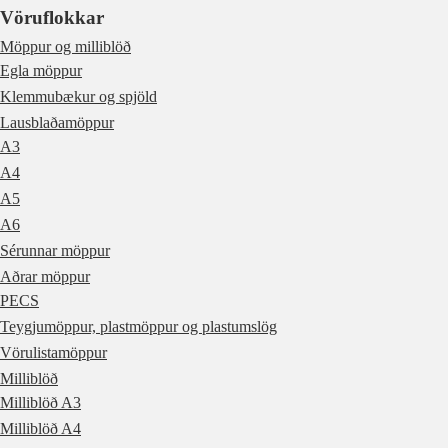
Vöruflokkar
Möppur og milliblöð
Egla möppur
Klemmubækur og spjöld
Lausblaðamöppur
A3
A4
A5
A6
Sérunnar möppur
Aðrar möppur
PECS
Teygjumöppur, plastmöppur og plastumslög
Vörulistamöppur
Milliblöð
Milliblöð A3
Milliblöð A4