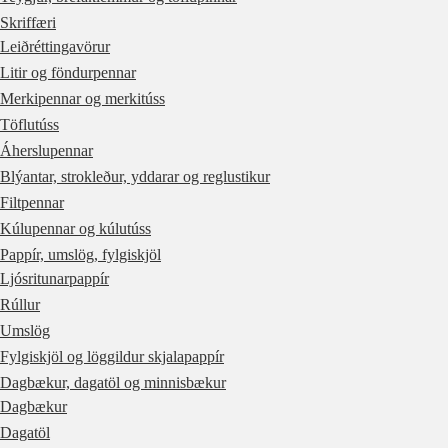
Skriffæri
Leiðréttingavörur
Litir og föndurpennar
Merkipennar og merkitúss
Töflutúss
Áherslupennar
Blýantar, strokleður, yddarar og reglustikur
Filtpennar
Kúlupennar og kúlutúss
Pappír, umslög, fylgiskjöl
Ljósritunarpappír
Rúllur
Umslög
Fylgiskjöl og löggildur skjalapappír
Dagbækur, dagatöl og minnisbækur
Dagbækur
Dagatöl