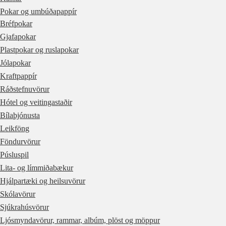
Pokar og umbúðapappír
Bréfpokar
Gjafapokar
Plastpokar og ruslapokar
Jólapokar
Kraftpappír
Ráðstefnuvörur
Hótel og veitingastaðir
Bílaþjónusta
Leikföng
Föndurvörur
Púsluspil
Lita- og límmiðabækur
Hjálpartæki og heilsuvörur
Skólavörur
Sjúkrahúsvörur
Ljósmyndavörur, rammar, albúm, plöst og möppur