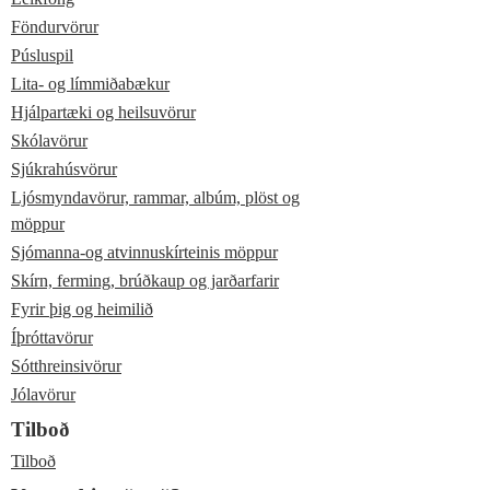
Föndurvörur
Púsluspil
Lita- og límmiðabækur
Hjálpartæki og heilsuvörur
Skólavörur
Sjúkrahúsvörur
Ljósmyndavörur, rammar, albúm, plöst og
möppur
Sjómanna-og atvinnuskírteinis möppur
Skírn, ferming, brúðkaup og jarðarfarir
Fyrir þig og heimilið
Íþróttavörur
Sótthreinsivörur
Jólavörur
Tilboð
Tilboð