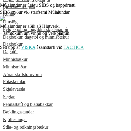
Múlalundur er í eigu SÍBS og happdrætti
Ljósritunarpappír
SÍBS styður við starfsemi Múlalundar.
Rúllur
Umslög
Múlalundur er aðili að Hlutverki
Fylgiskjöl og löggildur skjalapappír
– samtökum um vinnu og verkþjálfun.
Dagbækur, dagatöl og minnisbækur
Dagbækur
Sett upp af
VISKA
í samstarfi við
TACTICA
Dagatöl
Minnisbækur
Minnismiðar
Aðrar skrifstofuvörur
Fótaskemlar
Skjalavarsla
Seglar
Pennastatíf og blaðabakkar
Bæklingastandar
Kjölfestingar
Stíla- og reikningsbækur