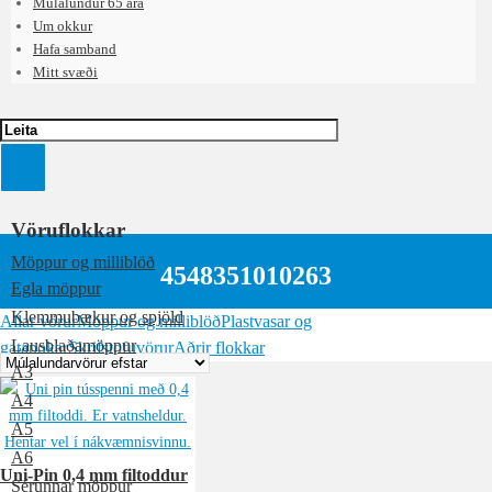
Múlalundur 65 ára
Um okkur
Hafa samband
Mitt svæði
Vöruflokkar
Möppur og milliblöð
4548351010263
Egla möppur
Klemmubækur og spjöld
Allar vörur
Möppur og milliblöð
Plastvasar og
Lausblaðamöppur
gatapokar
Skrifstofuvörur
Aðrir flokkar
A3
A4
A5
A6
Uni-Pin 0,4 mm filtoddur
Sérunnar möppur