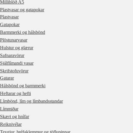
Milliblöð A5
Plastvasar og gatapokar
Plastvasar
Gatapokar
Barmmerki og hálsbönd
Plöstunarvasar
Hulstur og glærur
Safnaravörur
Sjálflímandi vasar
Skrifstofuvörur
Gatarar
Hálsbönd og barmmerki
Heftarar og hefti
Límbönd, lím og límbandsstandar
Límmiðar
Skæri og hnífar
Reiknivélar
Teygjur, bréfaklemmur og töflupinnar