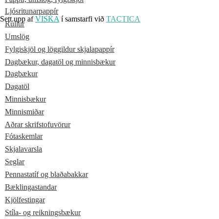
Ljósritunarpappír
Sett upp af
VISKA
í samstarfi við
TACTICA
Rúllur
Umslög
Fylgiskjöl og löggildur skjalapappír
Dagbækur, dagatöl og minnisbækur
Dagbækur
Dagatöl
Minnisbækur
Minnismiðar
Aðrar skrifstofuvörur
Fótaskemlar
Skjalavarsla
Seglar
Pennastatíf og blaðabakkar
Bæklingastandar
Kjölfestingar
Stíla- og reikningsbækur