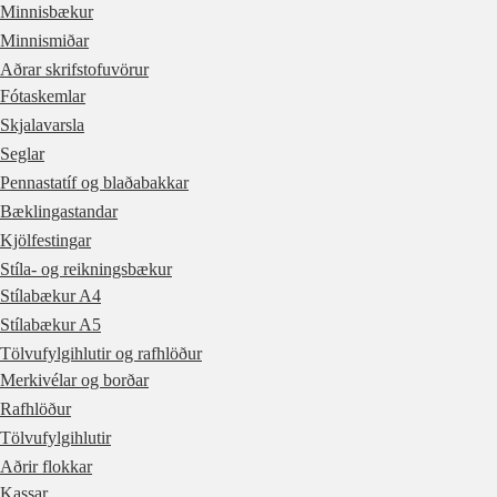
Minnisbækur
Minnismiðar
Aðrar skrifstofuvörur
Fótaskemlar
Skjalavarsla
Seglar
Pennastatíf og blaðabakkar
Bæklingastandar
Kjölfestingar
Stíla- og reikningsbækur
Stílabækur A4
Stílabækur A5
Tölvufylgihlutir og rafhlöður
Merkivélar og borðar
Rafhlöður
Tölvufylgihlutir
Aðrir flokkar
Kassar