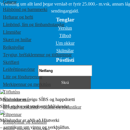
Gatarar
Frí sending um allt land þegar verslað er fyrir 25.000.- m.vsk, annars lág
Hálsbönd og barmmerki
sendingargjald.
Heftarar og hefti
Tenglar
Límbönd, lím og límbandsstandar
Verslun
Límmiðar
Tilboð
Skæri og hnífar
Um okkur
Reiknivélar
Skilmálar
Teygjur, bréfaklemmur og töflupinnar
Póstlisti
Skriffæri
Leiðréttingavörur
Litir og föndurpennar
Merkipennar og merkitúss
Töflutúss
Múlalundur er í eigu SÍBS og happdrætti
Áherslupennar
SÍBS styður við starfsemi Múlalundar.
Blýantar, strokleður, yddarar og reglustikur
Filtpennar
Múlalundur er aðili að Hlutverki
Kúlupennar og kúlutúss
– samtökum um vinnu og verkþjálfun.
Pappír, umslög, fylgiskjöl