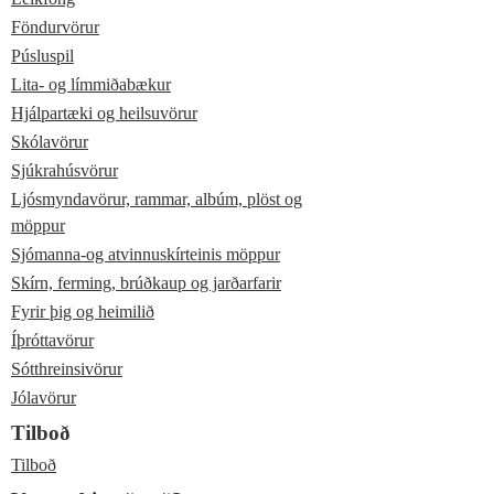
Föndurvörur
Púsluspil
Lita- og límmiðabækur
Hjálpartæki og heilsuvörur
Skólavörur
Sjúkrahúsvörur
Ljósmyndavörur, rammar, albúm, plöst og
möppur
Sjómanna-og atvinnuskírteinis möppur
Skírn, ferming, brúðkaup og jarðarfarir
Fyrir þig og heimilið
Íþróttavörur
Sótthreinsivörur
Jólavörur
Tilboð
Tilboð