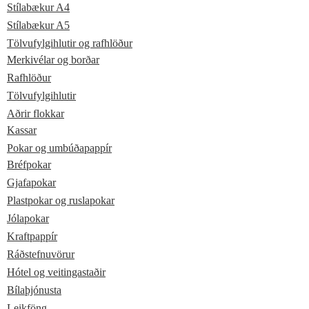
Stílabækur A4
Stílabækur A5
Tölvufylgihlutir og rafhlöður
Merkivélar og borðar
Rafhlöður
Tölvufylgihlutir
Aðrir flokkar
Kassar
Pokar og umbúðapappír
Bréfpokar
Gjafapokar
Plastpokar og ruslapokar
Jólapokar
Kraftpappír
Ráðstefnuvörur
Hótel og veitingastaðir
Bílaþjónusta
Leikföng