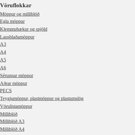
Vöruflokkar
Möppur og milliblöð
Egla möppur
Klemmubækur og spjöld
Lausblaðamöppur
A3
A4
A5
A6
Sérunnar möppur
Aðrar möppur
PECS
Teygjumöppur, plastmöppur og plastumslög
Vörulistamöppur
Milliblöð
Milliblöð A3
Milliblöð A4