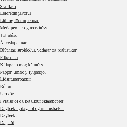
Skriffæri
Leiðréttingavörur
Litir og föndurpennar
Merkipennar og merkitúss
Töflutúss
Áherslupennar
Blýantar, strokleður, yddarar og reglustikur
Filtpennar
Kúlupennar og kúlutúss
Pappír, umslög, fylgiskjöl
Ljósritunarpappír
Rúllur
Umslög
Fylgiskjöl og löggildur skjalapappír
Dagbækur, dagatöl og minnisbækur
Dagbækur
Dagatöl