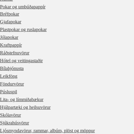
Pokar og umbúðapappír
Bréfpokar
Gjafapokar
Plastpokar og ruslapokar
Jólapokar
Kraftpappír
Ráðstefnuvörur
Hótel og veitingastaðir
Bílaþjónusta
Leikföng
Föndurvörur
Púsluspil
Lita- og límmiðabækur
Hjálpartæki og heilsuvörur
Skólavörur
Sjúkrahúsvörur
Ljósmyndavörur, rammar, albúm, plöst og möppur