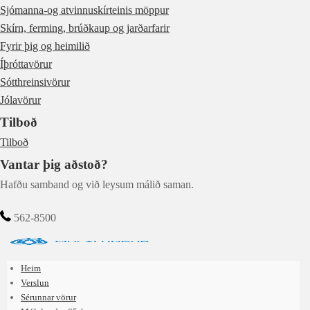
Sjómanna-og atvinnuskírteinis möppur
Skírn, ferming, brúðkaup og jarðarfarir
Fyrir þig og heimilið
Íþróttavörur
Sótthreinsivörur
Jólavörur
Tilboð
Tilboð
Vantar þig aðstoð?
Hafðu samband og við leysum málið saman.
562-8500
Heim
Verslun
Sérunnar vörur