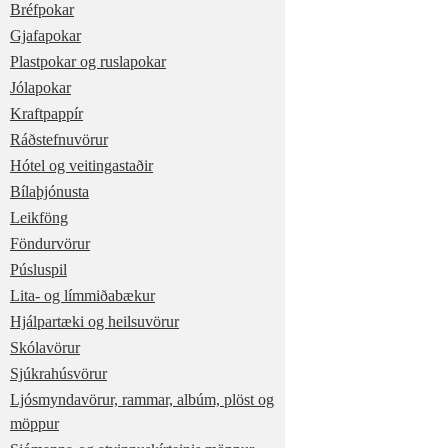
Bréfpokar
Gjafapokar
Plastpokar og ruslapokar
Jólapokar
Kraftpappír
Ráðstefnuvörur
Hótel og veitingastaðir
Bílaþjónusta
Leikföng
Föndurvörur
Púsluspil
Lita- og límmiðabækur
Hjálpartæki og heilsuvörur
Skólavörur
Sjúkrahúsvörur
Ljósmyndavörur, rammar, albúm, plöst og
möppur