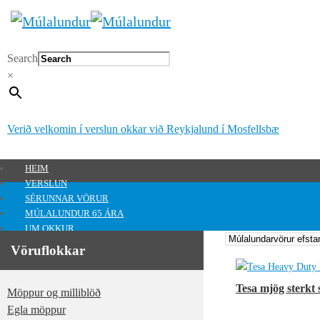
Search
×
Verið velkomin í verslun okkar við Reykjalund í Mosfellsbæ
HEIM
VERSLUN
SÉRUNNAR VÖRUR
MÚLALUNDUR 65 ÁRA
UM OKKUR
HAFA SAMBAND
Vöruflokkar
MITT SVÆÐI
Mitt svæði
Tesa mjög sterkt
Möppur og milliblöð
0
kr.
Egla möppur