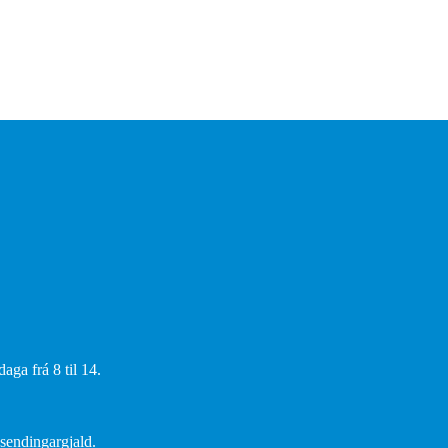
aga frá 8 til 14.
 sendingargjald.