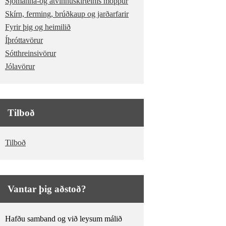
Sjómanna-og atvinnuskírteinis möppur
Skírn, ferming, brúðkaup og jarðarfarir
Fyrir þig og heimilið
Íþróttavörur
Sótthreinsivörur
Jólavörur
Tilboð
Tilboð
Vantar þig aðstoð?
Hafðu samband og við leysum málið