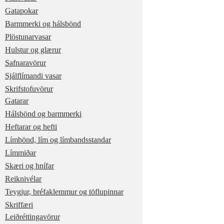
Gatapokar
Barmmerki og hálsbönd
Plöstunarvasar
Hulstur og glærur
Safnaravörur
Sjálflímandi vasar
Skrifstofuvörur
Gatarar
Hálsbönd og barmmerki
Heftarar og hefti
Límbönd, lím og límbandsstandar
Límmiðar
Skæri og hnífar
Reiknivélar
Teygjur, bréfaklemmur og töflupinnar
Skriffæri
Leiðréttingavörur