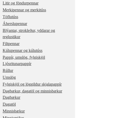
Litir og föndurpennar
Merkipennar og merkitúss
Töflutúss
Áherslupennar
Blýantar, strokleður, yddarar og
reglustikur
Filtpennar
Kúlupennar og kúlutúss
Pappír, umslög, fylgiskjöl
Ljósritunarpappír
Rúllur
Umslög
Fylgiskjöl og löggildur skjalapappír
Dagbækur, dagatöl og minnisbækur
Dagbækur
Dagatöl
Minnisbækur
Minnismiðar