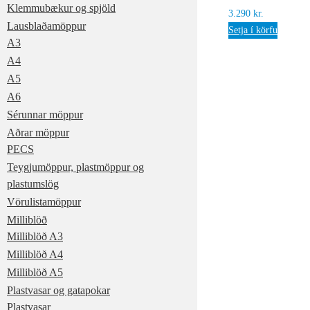
Klemmubækur og spjöld
3.290
kr.
Lausblaðamöppur
Setja í körfu
A3
A4
A5
A6
Sérunnar möppur
Aðrar möppur
PECS
Teygjumöppur, plastmöppur og
plastumslög
Vörulistamöppur
Milliblöð
Milliblöð A3
Milliblöð A4
Milliblöð A5
Plastvasar og gatapokar
Plastvasar