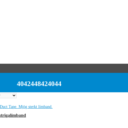
4042448424044
 strigalímband