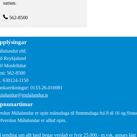
saman.
562-8500
pplýsingar
lalundur ehf.
ð Reykjalund
0 Mosfellsbæ
mi: 562-8500
. 630124-1150
nkareikningur: 0133-26-016981
lalundur@mulalundur.is
pnunartímar
rslun Múlalundar er opin mánudaga til fimmtudaga frá 8 til 16 og föstud
fverslun Múlalundar er alltaf opin.
í sending um allt land þegar verslað er fyrir 25.000.- m.vsk, annars lágt