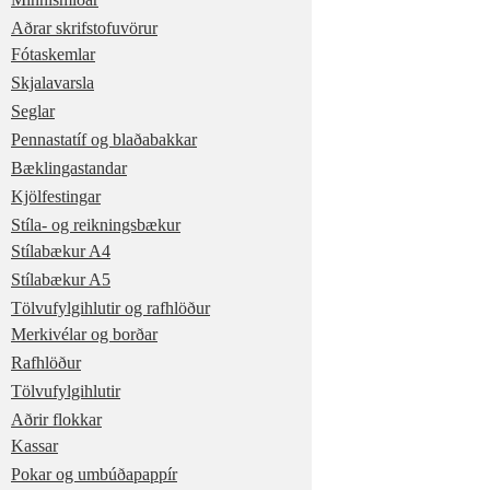
Aðrar skrifstofuvörur
Fótaskemlar
Skjalavarsla
Seglar
Pennastatíf og blaðabakkar
Bæklingastandar
Kjölfestingar
Stíla- og reikningsbækur
Stílabækur A4
Stílabækur A5
Tölvufylgihlutir og rafhlöður
Merkivélar og borðar
Rafhlöður
Tölvufylgihlutir
Aðrir flokkar
Kassar
Pokar og umbúðapappír