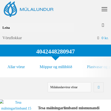
Vöruflokkar
0
kr.
4042448280947
Allar vörur
Möppur og milliblöð
Plastvasar og 
Tesa málningarlímband mismunandi