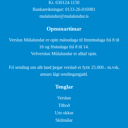
Kt. 630124-1150
Bankareikningur: 0133-26-016981
mulalundur@mulalundur.is
Opnunartímar
Verslun Múlalundar er opin mánudaga til fimmtudaga frá 8 til
16 og föstudaga frá 8 til 14.
Vefverslun Múlalundar er alltaf opin.
Frí sending um allt land þegar verslað er fyrir 25.000.- m.vsk,
annars lágt sendingargjald.
Tenglar
Verslun
Tilboð
Um okkur
Skilmálar