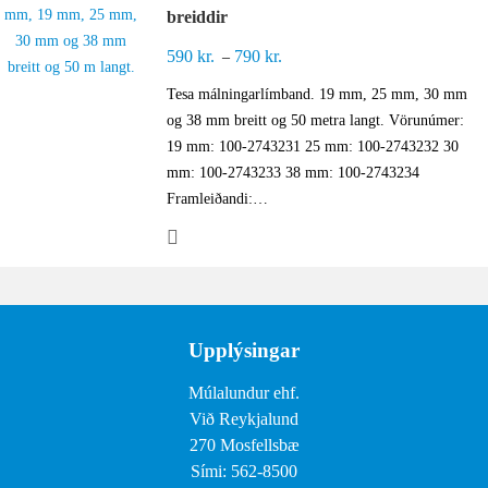
breiddir
590
kr.
790
kr.
Price
–
range:
Tesa málningarlímband. 19 mm, 25 mm, 30 mm
590 kr.
og 38 mm breitt og 50 metra langt. Vörunúmer:
through
19 mm: 100-2743231 25 mm: 100-2743232 30
790 kr.
mm: 100-2743233 38 mm: 100-2743234
Framleiðandi:…
Upplýsingar
Múlalundur ehf.
Við Reykjalund
270 Mosfellsbæ
Sími: 562-8500