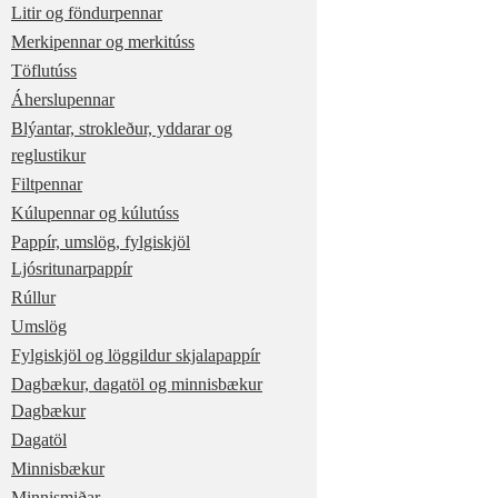
Litir og föndurpennar
Merkipennar og merkitúss
Töflutúss
Áherslupennar
Blýantar, strokleður, yddarar og
reglustikur
Filtpennar
Kúlupennar og kúlutúss
Pappír, umslög, fylgiskjöl
Ljósritunarpappír
Rúllur
Umslög
Fylgiskjöl og löggildur skjalapappír
Dagbækur, dagatöl og minnisbækur
Dagbækur
Dagatöl
Minnisbækur
Minnismiðar