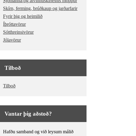
Sjómanna-og atvinnuskírteinis möppur
Skírn, ferming, brúðkaup og jarðarfarir
Fyrir þig og heimilið
Íþróttavörur
Sótthreinsivörur
Jólavörur
Tilboð
Tilboð
Vantar þig aðstoð?
Hafðu samband og við leysum málið