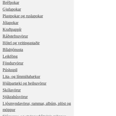
Bréfpokar
Gjafapokar
Plastpokar og ruslapokar
Jólapokar
Kraftpappír
Ráðstefnuvörur
Hótel og veitingastaðir
Bílaþjónusta
Leikföng
Föndurvörur
Púsluspil
Lita- og límmiðabækur
Hjálpartæki og heilsuvörur
Skólavörur
Sjúkrahúsvörur
Ljósmyndavörur, rammar, albúm, plöst og
möppur