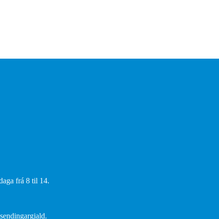
aga frá 8 til 14.
 sendingargjald.