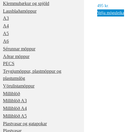
Klemmubækur og spjöld
495
kr.
Lausblaðamöppur
Velja möguleika
A3
A4
A5
A6
Sérunnar möppur
Aðrar möppur
PECS
Teygjumöppur, plastmöppur og
plastumslög
Vörulistamöppur
Milliblöð
Milliblöð A3
Milliblöð A4
Milliblöð A5
Plastvasar og gatapokar
Plastvasar