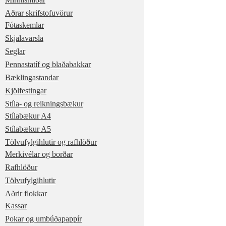
Aðrar skrifstofuvörur
Fótaskemlar
Skjalavarsla
Seglar
Pennastatíf og blaðabakkar
Bæklingastandar
Kjölfestingar
Stíla- og reikningsbækur
Stílabækur A4
Stílabækur A5
Tölvufylgihlutir og rafhlöður
Merkivélar og borðar
Rafhlöður
Tölvufylgihlutir
Aðrir flokkar
Kassar
Pokar og umbúðapappír