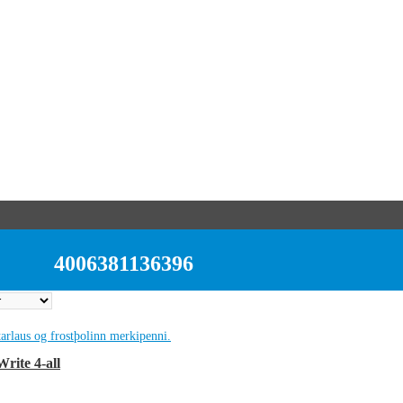
4006381136396
rite 4-all