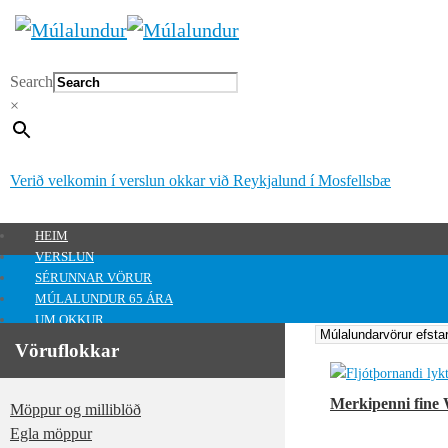
Search
×
Verið velkomin í verslun okkar við Reykjalund í Mosfellsbæ
HEIM
VERSLUN
SÉRUNNAR VÖRUR
MÚLALUNDUR 65 ÁRA
UM OKKUR
HAFA SAMBAND
Vöruflokkar
MITT SVÆÐI
Mitt svæði
Merkipenni fine W
Möppur og milliblöð
0
kr.
Egla möppur