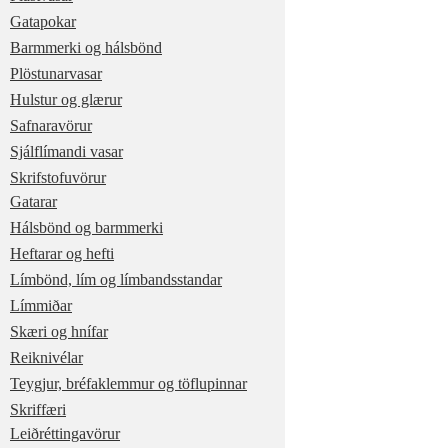
Gatapokar
Barmmerki og hálsbönd
Plöstunarvasar
Hulstur og glærur
Safnaravörur
Sjálflímandi vasar
Skrifstofuvörur
Gatarar
Hálsbönd og barmmerki
Heftarar og hefti
Límbönd, lím og límbandsstandar
Límmiðar
Skæri og hnífar
Reiknivélar
Teygjur, bréfaklemmur og töflupinnar
Skriffæri
Leiðréttingavörur