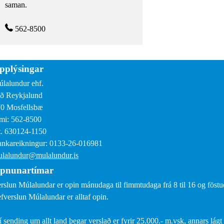
saman.
562-8500
pplýsingar
lalundur ehf.
ð Reykjalund
0 Mosfellsbæ
mi: 562-8500
. 630124-1150
nkareikningur: 0133-26-016981
lalundur@mulalundur.is
pnunartímar
rslun Múlalundar er opin mánudaga til fimmtudaga frá 8 til 16 og föstud
fverslun Múlalundar er alltaf opin.
í sending um allt land þegar verslað er fyrir 25.000.- m.vsk, annars lágt