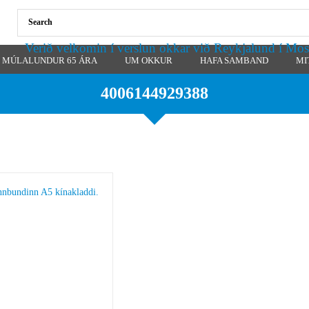
Verið velkomin í verslun okkar við Reykjalund í Mos
MÚLALUNDUR 65 ÁRA
UM OKKUR
HAFA SAMBAND
MI
4006144929388