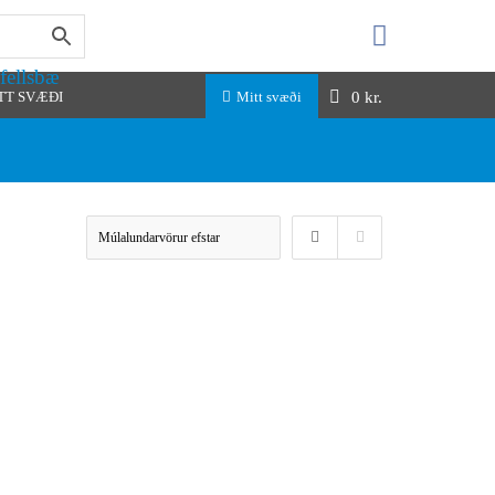
fellsbæ
0
kr.
TT SVÆÐI
Mitt svæði