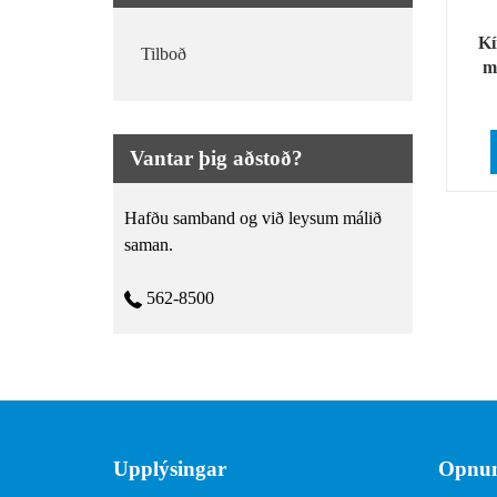
Kí
Tilboð
m
Vantar þig aðstoð?
Hafðu samband og við leysum málið
saman.
562-8500
Upplýsingar
Opnun