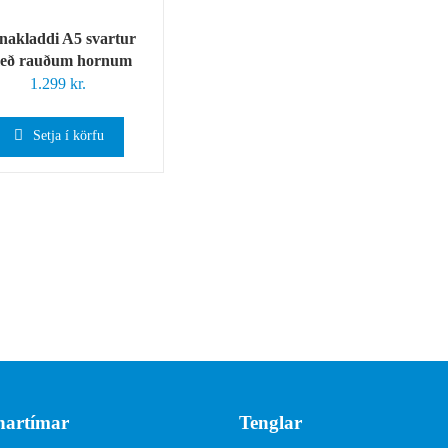
nakladdi A5 svartur
eð rauðum hornum
1.299
kr.
Setja í körfu
artímar
Tenglar