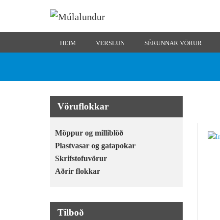
HEIM
VERSLUN
SÉRUNNAR VÖRUR
Vöruflokkar
Möppur og milliblöð
Plastvasar og gatapokar
Skrifstofuvörur
Aðrir flokkar
Tilboð