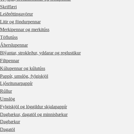
Skriffæri
Leiðréttingavörur
Litir og föndurpennar
Merkipennar og merkitúss
Töflutúss
Áherslupennar
Blýantar, strokleður, yddarar og reglustikur
Filtpennar
Kúlupennar og kúlutúss
Pappír, umslög, fylgiskjöl
Ljósritunarpappír
Rúllur
Umslög
Fylgiskjöl og löggildur skjalapappír
Dagbækur, dagatöl og minnisbækur
Dagbækur
Dagatöl