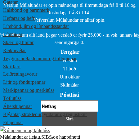
Gatarar
Verslun Múlalundar er opin mánudaga til fimmtudaga frá 8 til 16 og
Hálsbönd og barmmerki
föstudaga frá 8 til 14.
Heftarar og hefti
Vefverslun Múlalundar er alltaf opin.
Límbönd, lím og límbandsstandar
Límmiðar
Frí sending um allt land þegar verslað er fyrir 25.000.- m.vsk, annars lág
Skæri og hnífar
sendingargjald.
Reiknivélar
Tenglar
Teygjur, bréfaklemmur og töflupinnar
Verslun
Skriffæri
Tilboð
Leiðréttingavörur
Um okkur
Litir og föndurpennar
Skilmálar
Merkipennar og merkitúss
Póstlisti
Töflutúss
Áherslupennar
Blýantar, strokleður, yddarar og reglustikur
Filtpennar
Kúlupennar og kúlutúss
Múlalundur er í eigu SÍBS og happdrætti
Pappír, umslög, fylgiskjöl