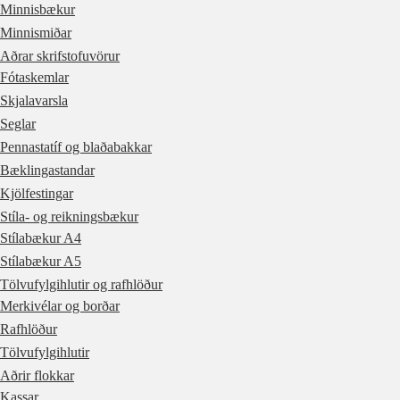
Minnisbækur
Minnismiðar
Aðrar skrifstofuvörur
Fótaskemlar
Skjalavarsla
Seglar
Pennastatíf og blaðabakkar
Bæklingastandar
Kjölfestingar
Stíla- og reikningsbækur
Stílabækur A4
Stílabækur A5
Tölvufylgihlutir og rafhlöður
Merkivélar og borðar
Rafhlöður
Tölvufylgihlutir
Aðrir flokkar
Kassar