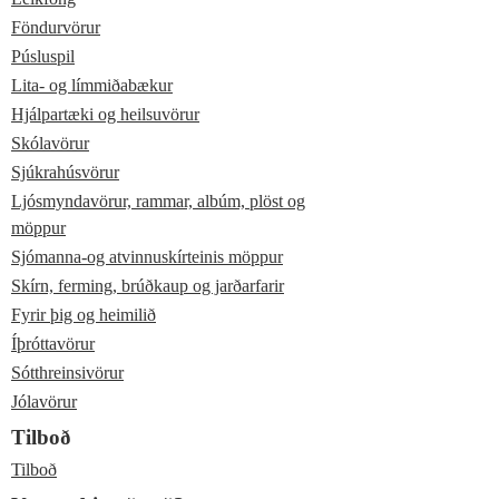
Föndurvörur
Púsluspil
Lita- og límmiðabækur
Hjálpartæki og heilsuvörur
Skólavörur
Sjúkrahúsvörur
Ljósmyndavörur, rammar, albúm, plöst og
möppur
Sjómanna-og atvinnuskírteinis möppur
Skírn, ferming, brúðkaup og jarðarfarir
Fyrir þig og heimilið
Íþróttavörur
Sótthreinsivörur
Jólavörur
Tilboð
Tilboð