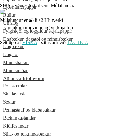
SÍBS styður við starfsemi Múlalundar.
Ljósritunarpappír
Rúllur
Múlalundur er aðili að Hlutverki
Umslög
– samtökum um vinnu og verkþjálfun.
Fylgiskjöl og löggildur skjalapappír
Dagbækur, dagatöl og minnisbækur
Sett upp af
VISKA
í samstarfi við
TACTICA
Dagbækur
Dagatöl
Minnisbækur
Minnismiðar
Aðrar skrifstofuvörur
Fótaskemlar
Skjalavarsla
Seglar
Pennastatíf og blaðabakkar
Bæklingastandar
Kjölfestingar
Stíla- og reikningsbækur