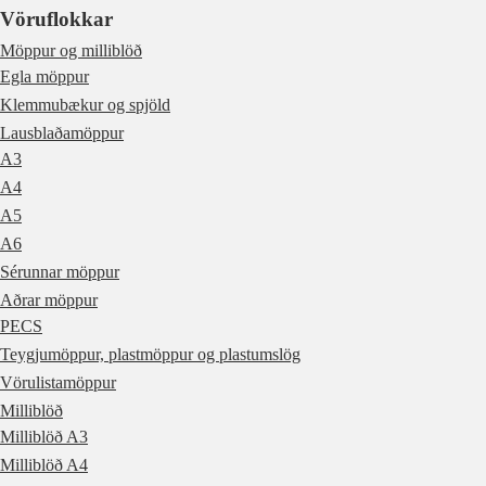
Vöruflokkar
Möppur og milliblöð
Egla möppur
Klemmubækur og spjöld
Lausblaðamöppur
A3
A4
A5
A6
Sérunnar möppur
Aðrar möppur
PECS
Teygjumöppur, plastmöppur og plastumslög
Vörulistamöppur
Milliblöð
Milliblöð A3
Milliblöð A4