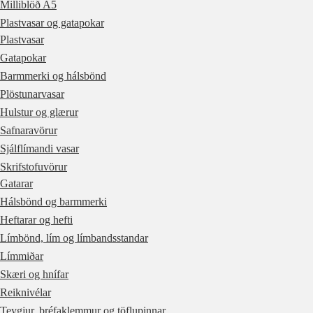
Milliblöð A5
Plastvasar og gatapokar
Plastvasar
Gatapokar
Barmmerki og hálsbönd
Plöstunarvasar
Hulstur og glærur
Safnaravörur
Sjálflímandi vasar
Skrifstofuvörur
Gatarar
Hálsbönd og barmmerki
Heftarar og hefti
Límbönd, lím og límbandsstandar
Límmiðar
Skæri og hnífar
Reiknivélar
Teygjur, bréfaklemmur og töflupinnar