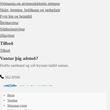
Sjómanna-og atvinnuskírteinis möppur
Skírn, ferming, brúðkaup og jarðarfarir
Fyrir þig og heimilið
Íþróttavörur
Sótthreinsivörur
Jólavörur
Tilboð
Tilboð
Vantar þig aðstoð?
Hafðu samband og við leysum málið saman.
562-8500
Heim
Verslun
Sérunnar vörur