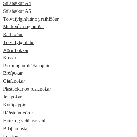
Stílabækur A4
Stílabækur A5
Tölvufylgihlutir og rafhlöður
Merkivélar og borðar
Rafhlöður
Tölvufylgihlutir
Aðrir flokkar
Kassar
Pokar og umbúðapappír
Bréfpokar
Gjafapokar
Plastpokar og ruslapokar
Jólapokar
Kraftpappír
Ráðstefnuvörur
Hótel og veitingastaðir
Bílaþjónusta
Leikföng