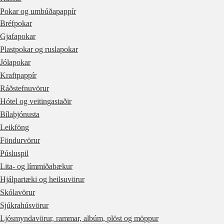
Pokar og umbúðapappír
Bréfpokar
Gjafapokar
Plastpokar og ruslapokar
Jólapokar
Kraftpappír
Ráðstefnuvörur
Hótel og veitingastaðir
Bílaþjónusta
Leikföng
Föndurvörur
Púsluspil
Lita- og límmiðabækur
Hjálpartæki og heilsuvörur
Skólavörur
Sjúkrahúsvörur
Ljósmyndavörur, rammar, albúm, plöst og möppur