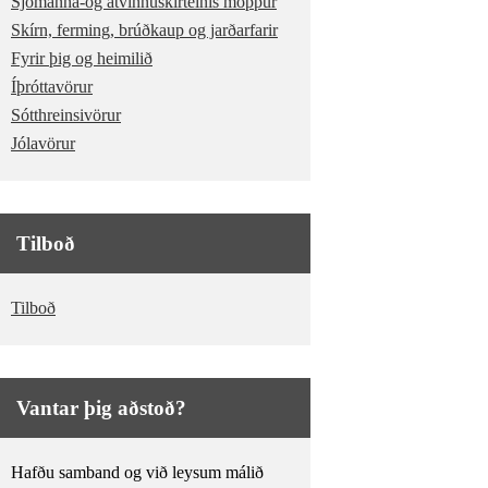
Sjómanna-og atvinnuskírteinis möppur
Skírn, ferming, brúðkaup og jarðarfarir
Fyrir þig og heimilið
Íþróttavörur
Sótthreinsivörur
Jólavörur
Tilboð
Tilboð
Vantar þig aðstoð?
Hafðu samband og við leysum málið