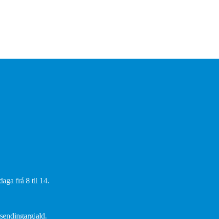
aga frá 8 til 14.
 sendingargjald.