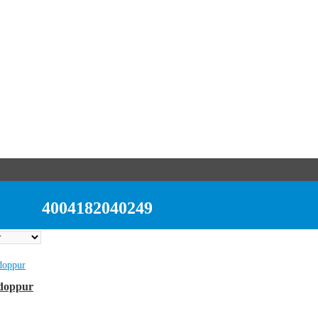
4004182040249
doppur