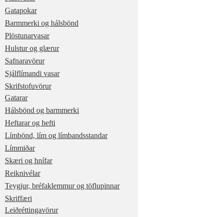
Gatapokar
Barmmerki og hálsbönd
Plöstunarvasar
Hulstur og glærur
Safnaravörur
Sjálflímandi vasar
Skrifstofuvörur
Gatarar
Hálsbönd og barmmerki
Heftarar og hefti
Límbönd, lím og límbandsstandar
Límmiðar
Skæri og hnífar
Reiknivélar
Teygjur, bréfaklemmur og töflupinnar
Skriffæri
Leiðréttingavörur