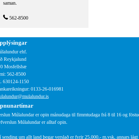
saman.
562-8500
pplýsingar
lalundur ehf.
ð Reykjalund
0 Mosfellsbæ
mi: 562-8500
. 630124-1150
nkareikningur: 0133-26-016981
lalundur@mulalundur.is
pnunartímar
rslun Múlalundar er opin mánudaga til fimmtudaga frá 8 til 16 og föstud
fverslun Múlalundar er alltaf opin.
í sending um allt land þegar verslað er fyrir 25.000.- m.vsk, annars lágt