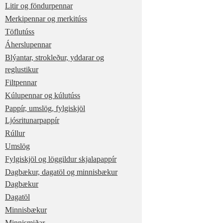
Litir og föndurpennar
Merkipennar og merkitúss
Töflutúss
Áherslupennar
Blýantar, strokleður, yddarar og
reglustikur
Filtpennar
Kúlupennar og kúlutúss
Pappír, umslög, fylgiskjöl
Ljósritunarpappír
Rúllur
Umslög
Fylgiskjöl og löggildur skjalapappír
Dagbækur, dagatöl og minnisbækur
Dagbækur
Dagatöl
Minnisbækur
Minnismiðar