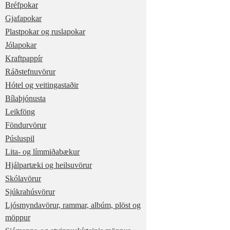
Bréfpokar
Gjafapokar
Plastpokar og ruslapokar
Jólapokar
Kraftpappír
Ráðstefnuvörur
Hótel og veitingastaðir
Bílaþjónusta
Leikföng
Föndurvörur
Púsluspil
Lita- og límmiðabækur
Hjálpartæki og heilsuvörur
Skólavörur
Sjúkrahúsvörur
Ljósmyndavörur, rammar, albúm, plöst og
möppur