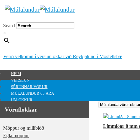
Search
×
Verið velkomin í verslun okkar við Reykjalund í Mosfellsbæ
HEIM
VERSLUN
SÉRUNNAR VÖRUR
MÚLALUNDUR 65 ÁRA
UM OKKUR
HAFA SAMBAND
Vöruflokkar
MITT SVÆÐI
Mitt svæði
Límmiðar 8 mm 
Möppur og milliblöð
0
kr.
Egla möppur