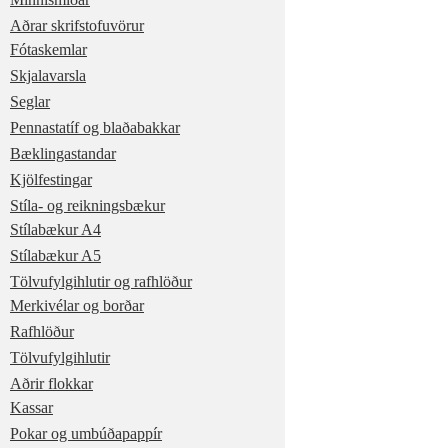
Aðrar skrifstofuvörur
Fótaskemlar
Skjalavarsla
Seglar
Pennastatíf og blaðabakkar
Bæklingastandar
Kjölfestingar
Stíla- og reikningsbækur
Stílabækur A4
Stílabækur A5
Tölvufylgihlutir og rafhlöður
Merkivélar og borðar
Rafhlöður
Tölvufylgihlutir
Aðrir flokkar
Kassar
Pokar og umbúðapappír