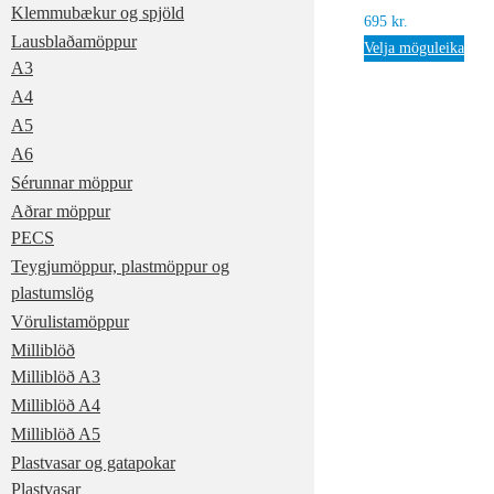
Klemmubækur og spjöld
695
kr.
Lausblaðamöppur
Velja möguleika
A3
A4
A5
A6
Sérunnar möppur
Aðrar möppur
PECS
Teygjumöppur, plastmöppur og
plastumslög
Vörulistamöppur
Milliblöð
Milliblöð A3
Milliblöð A4
Milliblöð A5
Plastvasar og gatapokar
Plastvasar