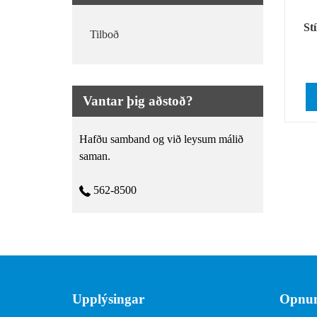
St
Tilboð
Vantar þig aðstoð?
Hafðu samband og við leysum málið
saman.
562-8500
Upplýsingar
Opnun