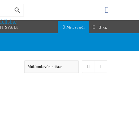
fellsbæ
0
kr.
TT SVÆÐI
Mitt svæði