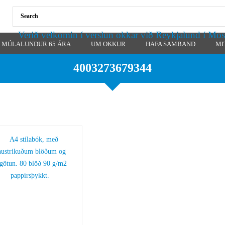
Verið velkomin í verslun okkar við Reykjalund í Mos
MÚLALUNDUR 65 ÁRA
UM OKKUR
HAFA SAMBAND
MI
4003273679344