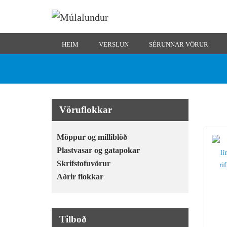
HEIM
VERSLUN
SÉRUNNAR VÖRUR
Vöruflokkar
Möppur og milliblöð
Plastvasar og gatapokar
Skrifstofuvörur
Aðrir flokkar
Tilboð