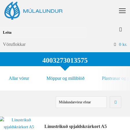
Vöruflokkar
0
kr.
4003273013575
Allar vörur
Möppur og milliblöð
Plastvasar og 
Línustrikuð spjaldskrárkort A5