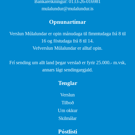
Bankareikningur: 0133-26-016981
mulalundur@mulalundur.is
Opnunartímar
Verslun Múlalundar er opin mánudaga til fimmtudaga frá 8 til
16 og föstudaga frá 8 til 14.
Vefverslun Múlalundar er alltaf opin.
Frí sending um allt land þegar verslað er fyrir 25.000.- m.vsk,
annars lágt sendingargjald.
Tenglar
Verslun
Tilboð
Um okkur
Skilmálar
Póstlisti