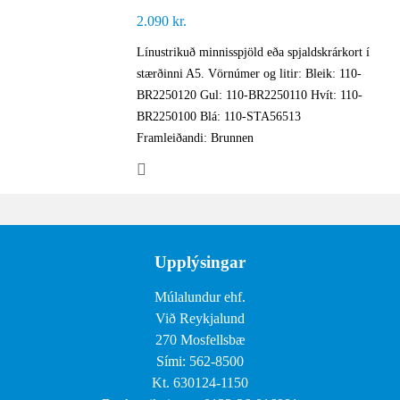
2.090
kr.
Línustrikuð minnisspjöld eða spjaldskrárkort í
stærðinni A5. Vörnúmer og litir: Bleik: 110-
BR2250120 Gul: 110-BR2250110 Hvít: 110-
BR2250100 Blá: 110-STA56513
Framleiðandi: Brunnen
Upplýsingar
Múlalundur ehf.
Við Reykjalund
270 Mosfellsbæ
Sími: 562-8500
Kt. 630124-1150