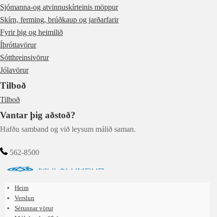
Sjómanna-og atvinnuskírteinis möppur
Skírn, ferming, brúðkaup og jarðarfarir
Fyrir þig og heimilið
Íþróttavörur
Sótthreinsivörur
Jólavörur
Tilboð
Tilboð
Vantar þig aðstoð?
Hafðu samband og við leysum málið saman.
562-8500
Heim
Verslun
Sérunnar vörur