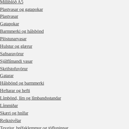
Milliblöð A5
Plastvasar og gatapokar
Plastvasar
Gatapokar
Barmmerki og hálsbönd
Plöstunarvasar
Hulstur og glærur
Safnaravörur
Sjálflímandi vasar
Skrifstofuvörur
Gatarar
Hálsbönd og barmmerki
Heftarar og hefti
Límbönd, lím og límbandsstandar
Límmiðar
Skæri og hnífar
Reiknivélar
Teygjur, bréfaklemmur og töflupinnar