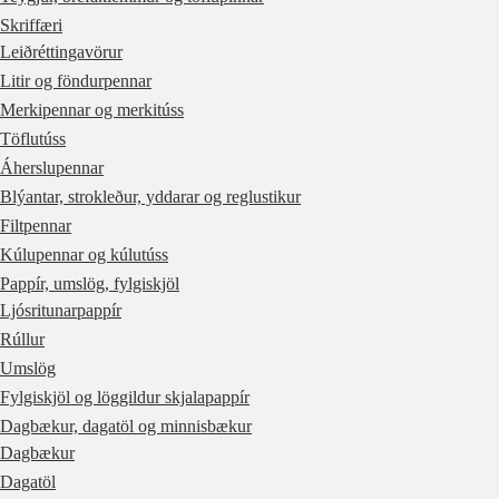
Skriffæri
Leiðréttingavörur
Litir og föndurpennar
Merkipennar og merkitúss
Töflutúss
Áherslupennar
Blýantar, strokleður, yddarar og reglustikur
Filtpennar
Kúlupennar og kúlutúss
Pappír, umslög, fylgiskjöl
Ljósritunarpappír
Rúllur
Umslög
Fylgiskjöl og löggildur skjalapappír
Dagbækur, dagatöl og minnisbækur
Dagbækur
Dagatöl