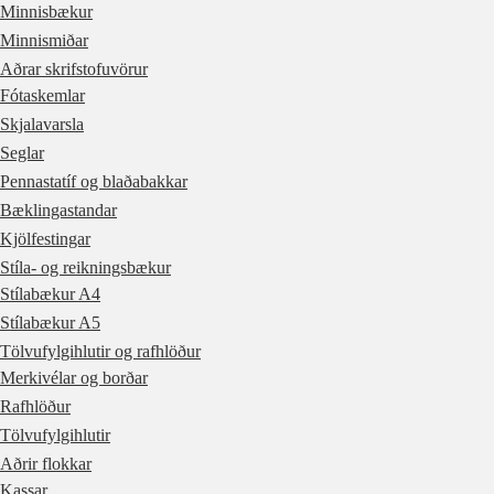
Minnisbækur
Minnismiðar
Aðrar skrifstofuvörur
Fótaskemlar
Skjalavarsla
Seglar
Pennastatíf og blaðabakkar
Bæklingastandar
Kjölfestingar
Stíla- og reikningsbækur
Stílabækur A4
Stílabækur A5
Tölvufylgihlutir og rafhlöður
Merkivélar og borðar
Rafhlöður
Tölvufylgihlutir
Aðrir flokkar
Kassar