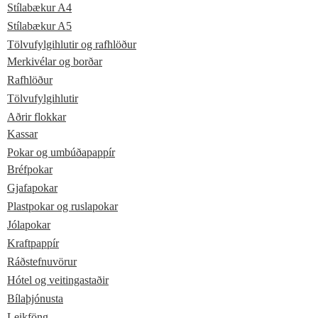
Stílabækur A4
Stílabækur A5
Tölvufylgihlutir og rafhlöður
Merkivélar og borðar
Rafhlöður
Tölvufylgihlutir
Aðrir flokkar
Kassar
Pokar og umbúðapappír
Bréfpokar
Gjafapokar
Plastpokar og ruslapokar
Jólapokar
Kraftpappír
Ráðstefnuvörur
Hótel og veitingastaðir
Bílaþjónusta
Leikföng