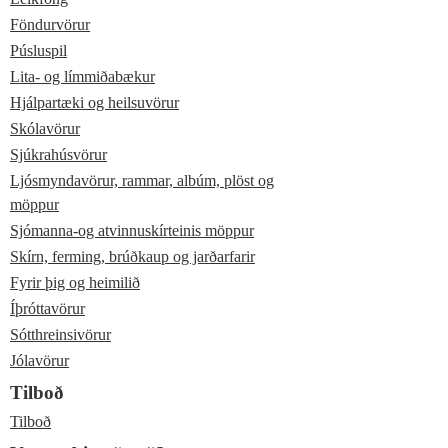
Föndurvörur
Púsluspil
Lita- og límmiðabækur
Hjálpartæki og heilsuvörur
Skólavörur
Sjúkrahúsvörur
Ljósmyndavörur, rammar, albúm, plöst og
möppur
Sjómanna-og atvinnuskírteinis möppur
Skírn, ferming, brúðkaup og jarðarfarir
Fyrir þig og heimilið
Íþróttavörur
Sótthreinsivörur
Jólavörur
Tilboð
Tilboð