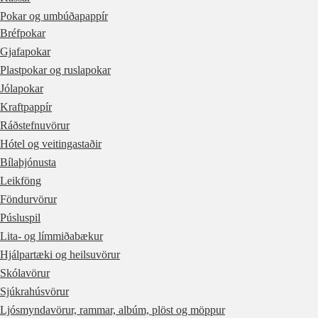
Pokar og umbúðapappír
Bréfpokar
Gjafapokar
Plastpokar og ruslapokar
Jólapokar
Kraftpappír
Ráðstefnuvörur
Hótel og veitingastaðir
Bílaþjónusta
Leikföng
Föndurvörur
Púsluspil
Lita- og límmiðabækur
Hjálpartæki og heilsuvörur
Skólavörur
Sjúkrahúsvörur
Ljósmyndavörur, rammar, albúm, plöst og möppur