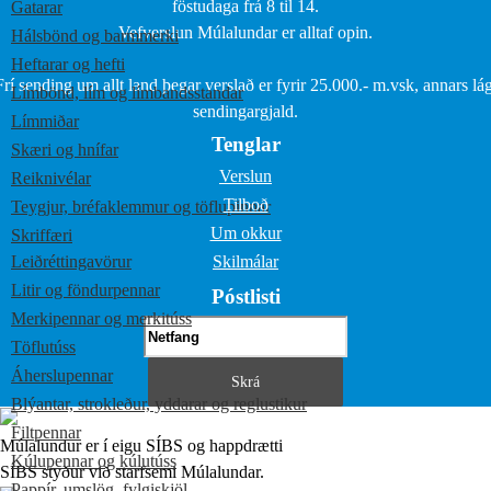
föstudaga frá 8 til 14.
Gatarar
Vefverslun Múlalundar er alltaf opin.
Hálsbönd og barmmerki
Heftarar og hefti
Frí sending um allt land þegar verslað er fyrir 25.000.- m.vsk, annars lág
Límbönd, lím og límbandsstandar
sendingargjald.
Límmiðar
Tenglar
Skæri og hnífar
Verslun
Reiknivélar
Tilboð
Teygjur, bréfaklemmur og töflupinnar
Um okkur
Skriffæri
Leiðréttingavörur
Skilmálar
Litir og föndurpennar
Póstlisti
Merkipennar og merkitúss
Töflutúss
Áherslupennar
Blýantar, strokleður, yddarar og reglustikur
Filtpennar
Múlalundur er í eigu SÍBS og happdrætti
Kúlupennar og kúlutúss
SÍBS styður við starfsemi Múlalundar.
Pappír, umslög, fylgiskjöl