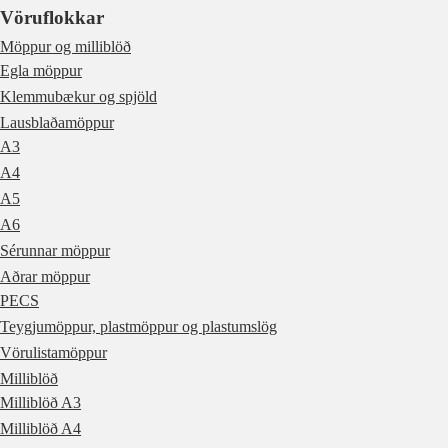
Vöruflokkar
Möppur og milliblöð
Egla möppur
Klemmubækur og spjöld
Lausblaðamöppur
A3
A4
A5
A6
Sérunnar möppur
Aðrar möppur
PECS
Teygjumöppur, plastmöppur og plastumslög
Vörulistamöppur
Milliblöð
Milliblöð A3
Milliblöð A4