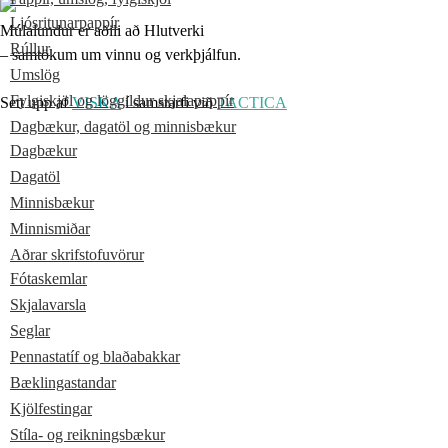
Ljósritunarpappír
Múlalundur er aðili að Hlutverki
Rúllur
– samtökum um vinnu og verkþjálfun.
Umslög
Fylgiskjöl og löggildur skjalapappír
Sett upp af
VISKA
í samstarfi við
TACTICA
Dagbækur, dagatöl og minnisbækur
Dagbækur
Dagatöl
Minnisbækur
Minnismiðar
Aðrar skrifstofuvörur
Fótaskemlar
Skjalavarsla
Seglar
Pennastatíf og blaðabakkar
Bæklingastandar
Kjölfestingar
Stíla- og reikningsbækur