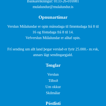
Bankareikningur: 0133-26-016981
mulalundur@mulalundur.is
Opnunartímar
Verslun Múlalundar er opin mánudaga til fimmtudaga frá 8 til
16 og föstudaga frá 8 til 14.
Vefverslun Múlalundar er alltaf opin.
Frí sending um allt land þegar verslað er fyrir 25.000.- m.vsk,
annars lágt sendingargjald.
Tenglar
Verslun
Tilboð
Um okkur
Skilmálar
Póstlisti