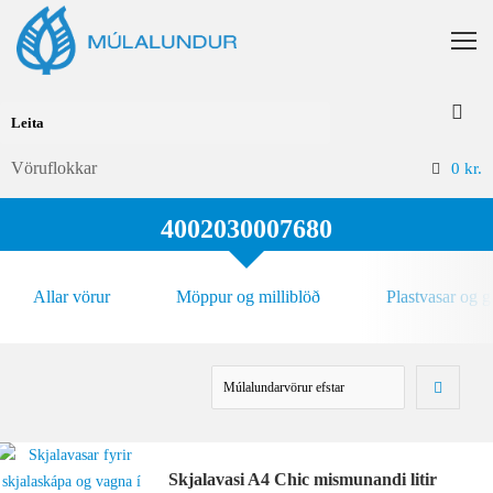
Vöruflokkar
0
kr.
4002030007680
Allar vörur
Möppur og milliblöð
Plastvasar og 
Skjalavasi A4 Chic mismunandi litir