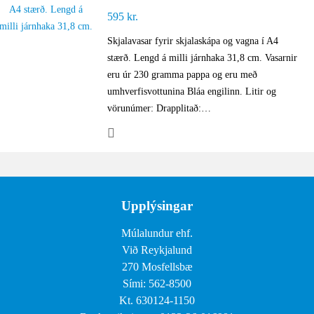
595
kr.
Skjalavasar fyrir skjalaskápa og vagna í A4
stærð. Lengd á milli járnhaka 31,8 cm. Vasarnir
eru úr 230 gramma pappa og eru með
umhverfisvottunina Bláa engilinn. Litir og
vörunúmer: Drapplitað:…
Upplýsingar
Múlalundur ehf.
Við Reykjalund
270 Mosfellsbæ
Sími: 562-8500
Kt. 630124-1150