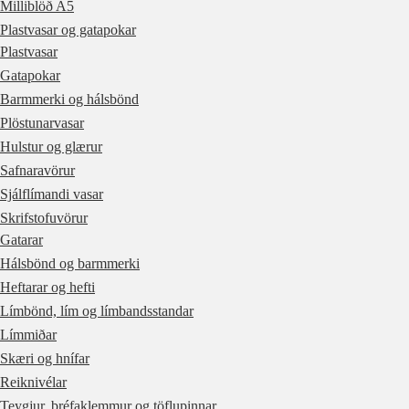
Milliblöð A5
Plastvasar og gatapokar
Plastvasar
Gatapokar
Barmmerki og hálsbönd
Plöstunarvasar
Hulstur og glærur
Safnaravörur
Sjálflímandi vasar
Skrifstofuvörur
Gatarar
Hálsbönd og barmmerki
Heftarar og hefti
Límbönd, lím og límbandsstandar
Límmiðar
Skæri og hnífar
Reiknivélar
Teygjur, bréfaklemmur og töflupinnar