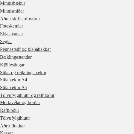
Minnisbækur
Minnismiðar
Aðrar skrifstofuvörur
Fótaskemlar
Skjalavarsla
Seglar
Pennastatíf og blaðabakkar
Bæklingastandar
Kjölfestingar
Stíla- og reikningsbækur
Stílabækur A4
Stílabækur A5
Tölvufylgihlutir og rafhlöður
Merkivélar og borðar
Rafhlöður
Tölvufylgihlutir
Aðrir flokkar
Kassar