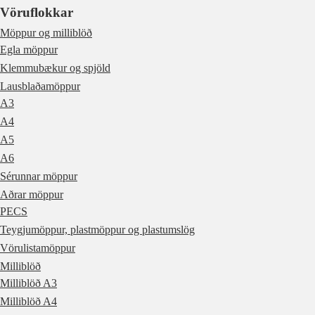
Vöruflokkar
Möppur og milliblöð
Egla möppur
Klemmubækur og spjöld
Lausblaðamöppur
A3
A4
A5
A6
Sérunnar möppur
Aðrar möppur
PECS
Teygjumöppur, plastmöppur og plastumslög
Vörulistamöppur
Milliblöð
Milliblöð A3
Milliblöð A4