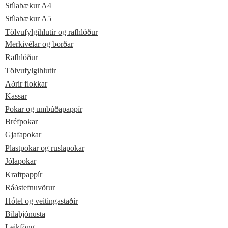
Stílabækur A4
Stílabækur A5
Tölvufylgihlutir og rafhlöður
Merkivélar og borðar
Rafhlöður
Tölvufylgihlutir
Aðrir flokkar
Kassar
Pokar og umbúðapappír
Bréfpokar
Gjafapokar
Plastpokar og ruslapokar
Jólapokar
Kraftpappír
Ráðstefnuvörur
Hótel og veitingastaðir
Bílaþjónusta
Leikföng