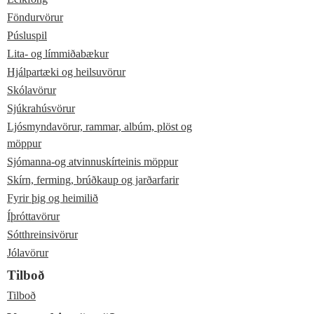
Föndurvörur
Púsluspil
Lita- og límmiðabækur
Hjálpartæki og heilsuvörur
Skólavörur
Sjúkrahúsvörur
Ljósmyndavörur, rammar, albúm, plöst og
möppur
Sjómanna-og atvinnuskírteinis möppur
Skírn, ferming, brúðkaup og jarðarfarir
Fyrir þig og heimilið
Íþróttavörur
Sótthreinsivörur
Jólavörur
Tilboð
Tilboð