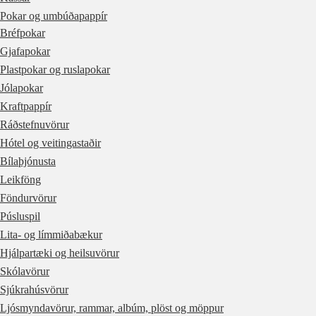
Pokar og umbúðapappír
Bréfpokar
Gjafapokar
Plastpokar og ruslapokar
Jólapokar
Kraftpappír
Ráðstefnuvörur
Hótel og veitingastaðir
Bílaþjónusta
Leikföng
Föndurvörur
Púsluspil
Lita- og límmiðabækur
Hjálpartæki og heilsuvörur
Skólavörur
Sjúkrahúsvörur
Ljósmyndavörur, rammar, albúm, plöst og möppur