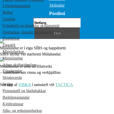
Skilmálar
Ljósritunarpappír
Rúllur
Póstlisti
Umslög
Fylgiskjöl og löggildur skjalapappír
Dagbækur, dagatöl og minnisbækur
Dagbækur
Dagatöl
Múlalundur er í eigu SÍBS og happdrætti
Minnisbækur
SÍBS styður við starfsemi Múlalundar.
Minnismiðar
Aðrar skrifstofuvörur
Múlalundur er aðili að Hlutverki
Fótaskemlar
– samtökum um vinnu og verkþjálfun.
Skjalavarsla
Seglar
Sett upp af
VISKA
í samstarfi við
TACTICA
Pennastatíf og blaðabakkar
Bæklingastandar
Kjölfestingar
Stíla- og reikningsbækur