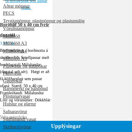
Aðrar möppur
PECS
Teygjumöppur, plastmöppur og plastumslög
Borðhlíf 50 x 40 cm fyrir
Vörulistamöppur
dagatöl
Milliblöð
Milliblöð A3
3.490
kr.
Borðundirlegg / borðmotta á
Milliblöð A4
skrifborðið. Smellpassar með
Milliblöð A5
borðdagatali Múlalundar
Plastvasar og gatapokar
(dagatal selt sér). Hægt er að
Plastvasar
fá hlífðarplast sem passar
Gatapokar
ofaná. Stærð: 50 x 40 cm
Barmmerki og hálsbönd
Framleiðandi: Múlalundur
Plöstunarvasar
Litir og vörunúmer: Dökkblár:
Hulstur og glærur
…
Safnaravörur
Velja möguleika
Sjálflímandi vasar
Upplýsingar
Skrifstofuvörur