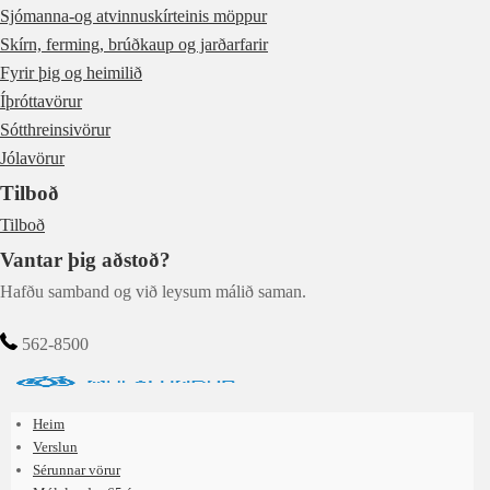
Sjómanna-og atvinnuskírteinis möppur
Skírn, ferming, brúðkaup og jarðarfarir
Fyrir þig og heimilið
Íþróttavörur
Sótthreinsivörur
Jólavörur
Tilboð
Tilboð
Vantar þig aðstoð?
Hafðu samband og við leysum málið saman.
562-8500
Heim
Verslun
Sérunnar vörur