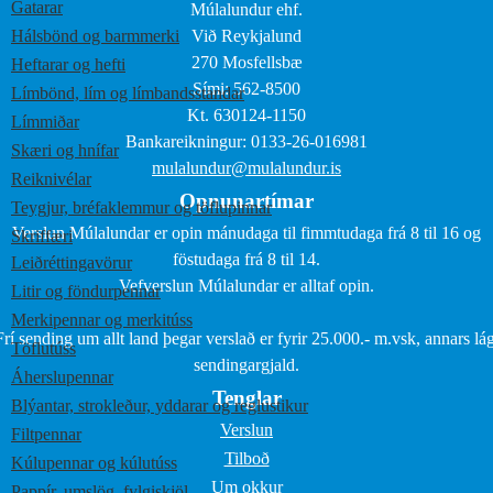
Gatarar
Múlalundur ehf.
Hálsbönd og barmmerki
Við Reykjalund
270 Mosfellsbæ
Heftarar og hefti
Sími: 562-8500
Límbönd, lím og límbandsstandar
Kt. 630124-1150
Límmiðar
Bankareikningur: 0133-26-016981
Skæri og hnífar
mulalundur@mulalundur.is
Reiknivélar
Opnunartímar
Teygjur, bréfaklemmur og töflupinnar
Verslun Múlalundar er opin mánudaga til fimmtudaga frá 8 til 16 og
Skriffæri
föstudaga frá 8 til 14.
Leiðréttingavörur
Vefverslun Múlalundar er alltaf opin.
Litir og föndurpennar
Merkipennar og merkitúss
Frí sending um allt land þegar verslað er fyrir 25.000.- m.vsk, annars lág
Töflutúss
sendingargjald.
Áherslupennar
Tenglar
Blýantar, strokleður, yddarar og reglustikur
Verslun
Filtpennar
Tilboð
Kúlupennar og kúlutúss
Um okkur
Pappír, umslög, fylgiskjöl