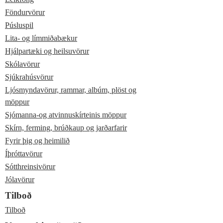
Föndurvörur
Púsluspil
Lita- og límmiðabækur
Hjálpartæki og heilsuvörur
Skólavörur
Sjúkrahúsvörur
Ljósmyndavörur, rammar, albúm, plöst og
möppur
Sjómanna-og atvinnuskírteinis möppur
Skírn, ferming, brúðkaup og jarðarfarir
Fyrir þig og heimilið
Íþróttavörur
Sótthreinsivörur
Jólavörur
Tilboð
Tilboð