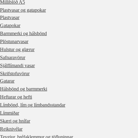
Milliblöð A5
Plastvasar og gatapokar
Plastvasar
Gatapokar
Barmmerki og hálsbönd
Plöstunarvasar
Hulstur og glærur
Safnaravörur
Sjálflímandi vasar
Skrifstofuvörur
Gatarar
Hálsbönd og barmmerki
Heftarar og hefti
Límbönd, lím og límbandsstandar
Límmiðar
Skæri og hnífar
Reiknivélar
Teygjur, bréfaklemmur og töflupinnar