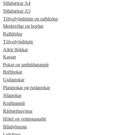
Stílabækur A4
Stílabækur A5
Tölvufylgihlutir og rafhlöður
Merkivélar og borðar
Rafhlöður
Tölvufylgihlutir
Aðrir flokkar
Kassar
Pokar og umbúðapappír
Bréfpokar
Gjafapokar
Plastpokar og ruslapokar
Jólapokar
Kraftpappír
Ráðstefnuvörur
Hótel og veitingastaðir
Bílaþjónusta
Leikföng