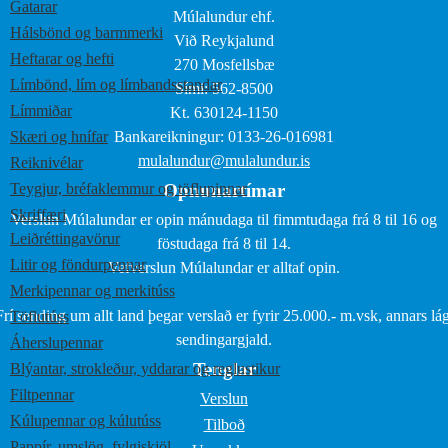
Gatarar
Múlalundur ehf.
Hálsbönd og barmmerki
Við Reykjalund
Heftarar og hefti
270 Mosfellsbæ
Límbönd, lím og límbandsstandar
Sími: 562-8500
Límmiðar
Kt. 630124-1150
Skæri og hnífar
Bankareikningur: 0133-26-016981
mulalundur@mulalundur.is
Reiknivélar
Teygjur, bréfaklemmur og töflupinnar
Opnunartímar
Skriffæri
Verslun Múlalundar er opin mánudaga til fimmtudaga frá 8 til 16 og
Leiðréttingavörur
föstudaga frá 8 til 14.
Litir og föndurpennar
Vefverslun Múlalundar er alltaf opin.
Merkipennar og merkitúss
Frí sending um allt land þegar verslað er fyrir 25.000.- m.vsk, annars lág
Töflutúss
sendingargjald.
Áherslupennar
Tenglar
Blýantar, strokleður, yddarar og reglustikur
Filtpennar
Verslun
Kúlupennar og kúlutúss
Tilboð
Pappír, umslög, fylgiskjöl