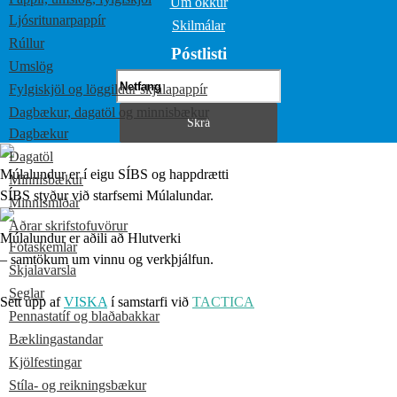
Um okkur
Ljósritunarpappír
Skilmálar
Rúllur
Póstlisti
Umslög
Fylgiskjöl og löggildur skjalapappír
Dagbækur, dagatöl og minnisbækur
Dagbækur
Dagatöl
Múlalundur er í eigu SÍBS og happdrætti
Minnisbækur
SÍBS styður við starfsemi Múlalundar.
Minnismiðar
Aðrar skrifstofuvörur
Múlalundur er aðili að Hlutverki
Fótaskemlar
– samtökum um vinnu og verkþjálfun.
Skjalavarsla
Seglar
Sett upp af
VISKA
í samstarfi við
TACTICA
Pennastatíf og blaðabakkar
Bæklingastandar
Kjölfestingar
Stíla- og reikningsbækur