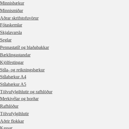
Minnisbækur
Minnismiðar
Aðrar skrifstofuvörur
Fótaskemlar
Skjalavarsla
Seglar
Pennastatíf og blaðabakkar
Bæklingastandar
Kjölfestingar
Stíla- og reikningsbækur
Stílabækur A4
Stílabækur A5
Tölvufylgihlutir og rafhlöður
Merkivélar og borðar
Rafhlöður
Tölvufylgihlutir
Aðrir flokkar
Kassar