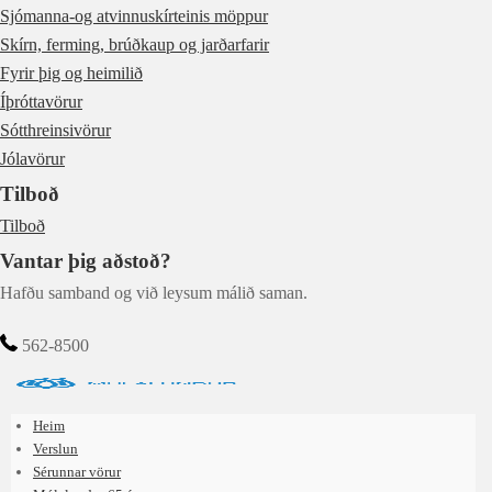
Sjómanna-og atvinnuskírteinis möppur
Skírn, ferming, brúðkaup og jarðarfarir
Fyrir þig og heimilið
Íþróttavörur
Sótthreinsivörur
Jólavörur
Tilboð
Tilboð
Vantar þig aðstoð?
Hafðu samband og við leysum málið saman.
562-8500
Heim
Verslun
Sérunnar vörur