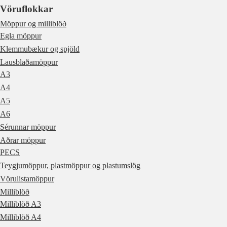
Vöruflokkar
Möppur og milliblöð
Egla möppur
Klemmubækur og spjöld
Lausblaðamöppur
A3
A4
A5
A6
Sérunnar möppur
Aðrar möppur
PECS
Teygjumöppur, plastmöppur og plastumslög
Vörulistamöppur
Milliblöð
Milliblöð A3
Milliblöð A4