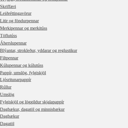
Skriffæri
Leiðréttingavörur
Litir og föndurpennar
Merkipennar og merkitúss
Töflutúss
Áherslupennar
Blýantar, strokleður, yddarar og reglustikur
Filtpennar
Kúlupennar og kúlutúss
Pappír, umslög, fylgiskjöl
Ljósritunarpappír
Rúllur
Umslög
Fylgiskjöl og löggildur skjalapappír
Dagbækur, dagatöl og minnisbækur
Dagbækur
Dagatöl