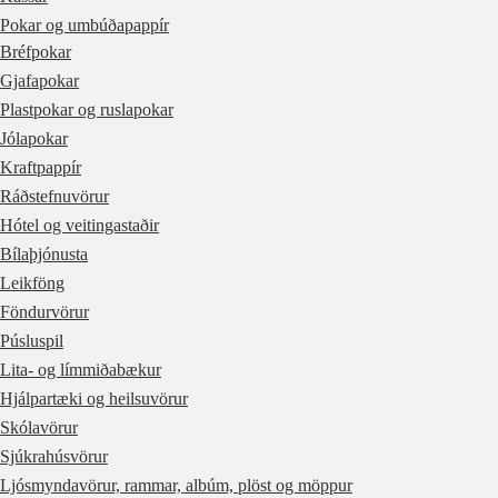
Pokar og umbúðapappír
Bréfpokar
Gjafapokar
Plastpokar og ruslapokar
Jólapokar
Kraftpappír
Ráðstefnuvörur
Hótel og veitingastaðir
Bílaþjónusta
Leikföng
Föndurvörur
Púsluspil
Lita- og límmiðabækur
Hjálpartæki og heilsuvörur
Skólavörur
Sjúkrahúsvörur
Ljósmyndavörur, rammar, albúm, plöst og möppur