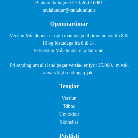
Bankareikningur: 0133-26-016981
mulalundur@mulalundur.is
Opnunartímar
Verslun Múlalundar er opin mánudaga til fimmtudaga frá 8 til
16 og föstudaga frá 8 til 14.
Vefverslun Múlalundar er alltaf opin.
Frí sending um allt land þegar verslað er fyrir 25.000.- m.vsk,
annars lágt sendingargjald.
Tenglar
Verslun
Tilboð
Um okkur
Skilmálar
Póstlisti