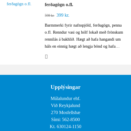
ferðagögn o.fl.
Original
399
kr.
Current
598
kr.
price
price
Barmmerki fyrir nafnspjöld, ferðagögn, penna
was:
is:
o.fl. Renndur vasi og hólf lokað með frönskum
598 kr..
399 kr..
rennilás á bakhlið. Hægt að hafa hangandi um
háls en einnig hægt að lengja bönd og hafa…
Upplýsingar
Múlalundur ehf.
Við Reykjalund
270 Mosfellsbæ
Sími: 562-8500
Kt. 630124-1150