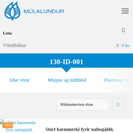
Vöruflokkar
0
kr.
130-ID-001
Allar vörur
Möppur og milliblöð
Plastvasar og 
-33%
Stórt barmmerki fyrir nafnspjöld,