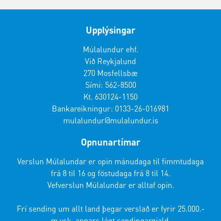
Upplýsingar
Múlalundur ehf.
Við Reykjalund
270 Mosfellsbæ
Sími: 562-8500
Kt. 630124-1150
Bankareikningur: 0133-26-016981
mulalundur@mulalundur.is
Opnunartímar
Verslun Múlalundar er opin mánudaga til fimmtudaga
frá 8 til 16 og föstudaga frá 8 til 14.
Vefverslun Múlalundar er alltaf opin.
Frí sending um allt land þegar verslað er fyrir 25.000.-
m.vsk, annars lágt sendingargjald.