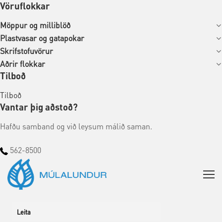
Vöruflokkar
Möppur og milliblöð
Plastvasar og gatapokar
Skrifstofuvörur
Aðrir flokkar
Tilboð
Tilboð
Vantar þig aðstoð?
Hafðu samband og við leysum málið saman.
562-8500