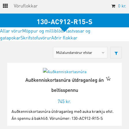
Vöruflokkar
0
kr.
130-AC912-R15-S
Allar vörur
Möppur og milliblöð
Plastvasar og
gatapokar
Skrifstofuvörur
Aðrir flokkar
Auðkenniskortasnúra útdraganleg án
beltisspennu
745
kr.
Auðkenniskortasnúra útdraganleg með auka krækju efst.
Án spennu á bakhlið. Vörunúmer: 130-AC912-R15-S