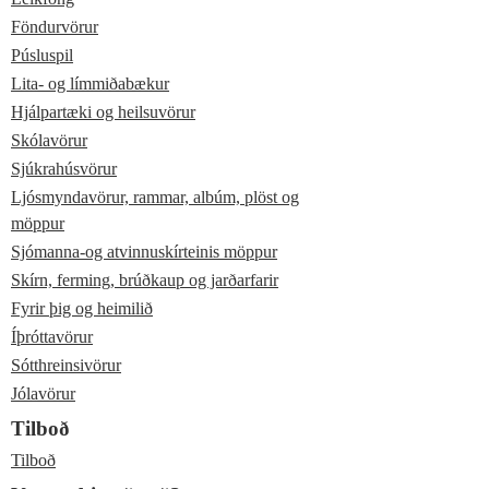
Föndurvörur
Púsluspil
Lita- og límmiðabækur
Hjálpartæki og heilsuvörur
Skólavörur
Sjúkrahúsvörur
Ljósmyndavörur, rammar, albúm, plöst og
möppur
Sjómanna-og atvinnuskírteinis möppur
Skírn, ferming, brúðkaup og jarðarfarir
Fyrir þig og heimilið
Íþróttavörur
Sótthreinsivörur
Jólavörur
Tilboð
Tilboð