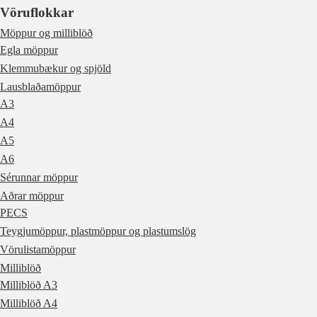
Vöruflokkar
Möppur og milliblöð
Egla möppur
Klemmubækur og spjöld
Lausblaðamöppur
A3
A4
A5
A6
Sérunnar möppur
Aðrar möppur
PECS
Teygjumöppur, plastmöppur og plastumslög
Vörulistamöppur
Milliblöð
Milliblöð A3
Milliblöð A4