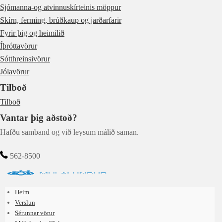
Sjómanna-og atvinnuskírteinis möppur
Skírn, ferming, brúðkaup og jarðarfarir
Fyrir þig og heimilið
Íþróttavörur
Sótthreinsivörur
Jólavörur
Tilboð
Tilboð
Vantar þig aðstoð?
Hafðu samband og við leysum málið saman.
562-8500
Heim
Verslun
Sérunnar vörur