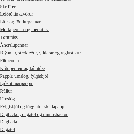
Skriffæri
Leiðréttingavörur
Litir og föndurpennar
Merkipennar og merkitúss
Töflutúss
Áherslupennar
Blýantar, strokleður, yddarar og reglustikur
Filtpennar
Kúlupennar og kúlutúss
Pappír, umslög, fylgiskjöl
Ljósritunarpappír
Rúllur
Umslög
Fylgiskjöl og löggildur skjalapappír
Dagbækur, dagatöl og minnisbækur
Dagbækur
Dagatöl