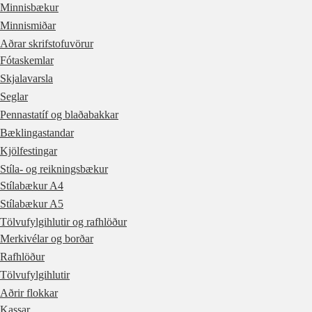
Minnisbækur
Minnismiðar
Aðrar skrifstofuvörur
Fótaskemlar
Skjalavarsla
Seglar
Pennastatíf og blaðabakkar
Bæklingastandar
Kjölfestingar
Stíla- og reikningsbækur
Stílabækur A4
Stílabækur A5
Tölvufylgihlutir og rafhlöður
Merkivélar og borðar
Rafhlöður
Tölvufylgihlutir
Aðrir flokkar
Kassar