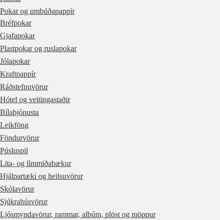
Pokar og umbúðapappír
Bréfpokar
Gjafapokar
Plastpokar og ruslapokar
Jólapokar
Kraftpappír
Ráðstefnuvörur
Hótel og veitingastaðir
Bílaþjónusta
Leikföng
Föndurvörur
Púsluspil
Lita- og límmiðabækur
Hjálpartæki og heilsuvörur
Skólavörur
Sjúkrahúsvörur
Ljósmyndavörur, rammar, albúm, plöst og möppur