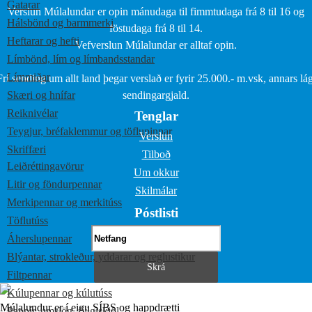
Gatarar
Verslun Múlalundar er opin mánudaga til fimmtudaga frá 8 til 16 og
Hálsbönd og barmmerki
föstudaga frá 8 til 14.
Heftarar og hefti
Vefverslun Múlalundar er alltaf opin.
Límbönd, lím og límbandsstandar
Límmiðar
Frí sending um allt land þegar verslað er fyrir 25.000.- m.vsk, annars lág
Skæri og hnífar
sendingargjald.
Reiknivélar
Tenglar
Teygjur, bréfaklemmur og töflupinnar
Verslun
Skriffæri
Tilboð
Leiðréttingavörur
Um okkur
Litir og föndurpennar
Skilmálar
Merkipennar og merkitúss
Póstlisti
Töflutúss
Áherslupennar
Blýantar, strokleður, yddarar og reglustikur
Filtpennar
Kúlupennar og kúlutúss
Múlalundur er í eigu SÍBS og happdrætti
Pappír, umslög, fylgiskjöl