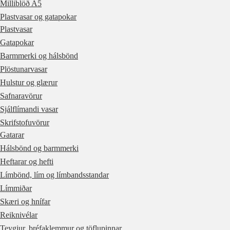
Milliblöð A5
Plastvasar og gatapokar
Plastvasar
Gatapokar
Barmmerki og hálsbönd
Plöstunarvasar
Hulstur og glærur
Safnaravörur
Sjálflímandi vasar
Skrifstofuvörur
Gatarar
Hálsbönd og barmmerki
Heftarar og hefti
Límbönd, lím og límbandsstandar
Límmiðar
Skæri og hnífar
Reiknivélar
Teygjur, bréfaklemmur og töflupinnar