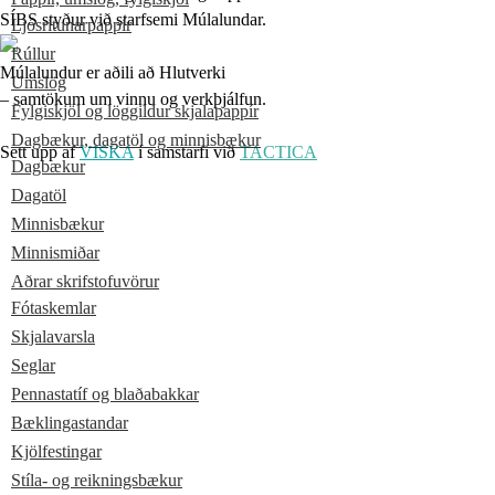
SÍBS styður við starfsemi Múlalundar.
Ljósritunarpappír
Rúllur
Múlalundur er aðili að Hlutverki
Umslög
– samtökum um vinnu og verkþjálfun.
Fylgiskjöl og löggildur skjalapappír
Dagbækur, dagatöl og minnisbækur
Sett upp af
VISKA
í samstarfi við
TACTICA
Dagbækur
Dagatöl
Minnisbækur
Minnismiðar
Aðrar skrifstofuvörur
Fótaskemlar
Skjalavarsla
Seglar
Pennastatíf og blaðabakkar
Bæklingastandar
Kjölfestingar
Stíla- og reikningsbækur