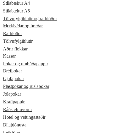
Stílabækur A4
Stílabækur A5
Tölvufylgihlutir og rafhlöður
Merkivélar og borðar
Rafhlöður
Tölvufylgihlutir
Aðrir flokkar
Kassar
Pokar og umbúðapappír
Bréfpokar
Gjafapokar
Plastpokar og ruslapokar
Jólapokar
Kraftpappír
Ráðstefnuvörur
Hótel og veitingastaðir
Bílaþjónusta
Leikföng