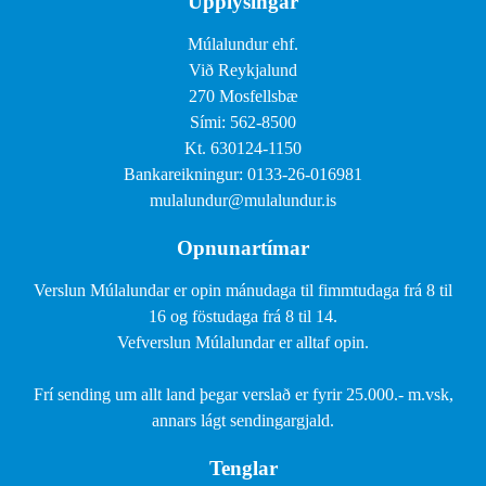
Upplýsingar
Múlalundur ehf.
Við Reykjalund
270 Mosfellsbæ
Sími: 562-8500
Kt. 630124-1150
Bankareikningur: 0133-26-016981
mulalundur@mulalundur.is
Opnunartímar
Verslun Múlalundar er opin mánudaga til fimmtudaga frá 8 til
16 og föstudaga frá 8 til 14.
Vefverslun Múlalundar er alltaf opin.
Frí sending um allt land þegar verslað er fyrir 25.000.- m.vsk,
annars lágt sendingargjald.
Tenglar