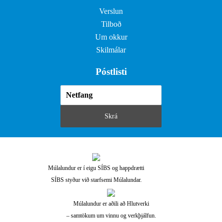
Verslun
Tilboð
Um okkur
Skilmálar
Póstlisti
Múlalundur er í eigu SÍBS og happdrætti
SÍBS styður við starfsemi Múlalundar.
Múlalundur er aðili að Hlutverki
– samtökum um vinnu og verkþjálfun.