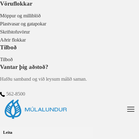
Vöruflokkar
Möppur og milliblöð
Plastvasar og gatapokar
Skrifstofuvörur
Aðrir flokkar
Tilboð
Tilboð
Vantar þig aðstoð?
Hafðu samband og við leysum málið saman.
562-8500