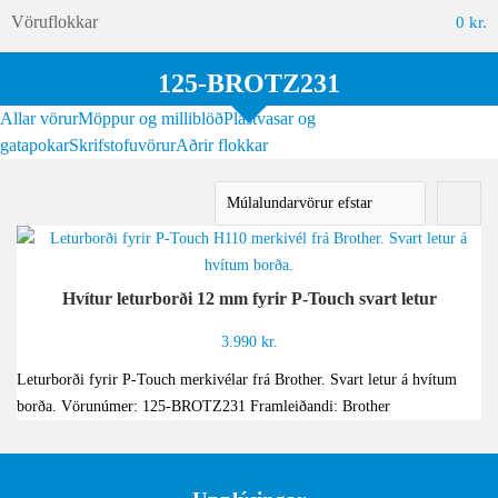
Vöruflokkar
0
kr.
125-BROTZ231
Allar vörur
Möppur og milliblöð
Plastvasar og
gatapokar
Skrifstofuvörur
Aðrir flokkar
Hvítur leturborði 12 mm fyrir P-Touch svart letur
3.990
kr.
Leturborði fyrir P-Touch merkivélar frá Brother. Svart letur á hvítum
borða. Vörunúmer: 125-BROTZ231 Framleiðandi: Brother