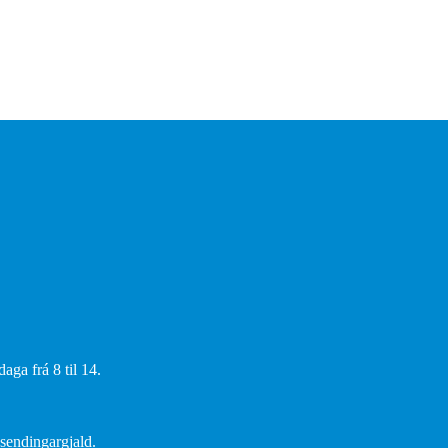
aga frá 8 til 14.
 sendingargjald.