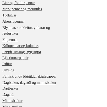
Litir og föndurpennar
Merkipennar og merkitúss
Töflutúss
Áherslupennar
Blýantar, strokleður, yddarar og
reglustikur
Filtpennar
Kúlupennar og kúlutúss
Pappír, umslög, fylgiskjöl
Ljósritunarpappír
Rúllur
Umslög
Fylgiskjöl og löggildur skjalapappír
Dagbækur, dagatöl og minnisbækur
Dagbækur
Dagatöl
Minnisbækur
Minnismiðar