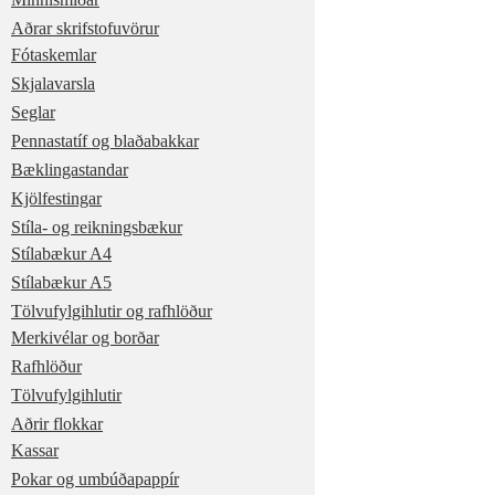
Aðrar skrifstofuvörur
Fótaskemlar
Skjalavarsla
Seglar
Pennastatíf og blaðabakkar
Bæklingastandar
Kjölfestingar
Stíla- og reikningsbækur
Stílabækur A4
Stílabækur A5
Tölvufylgihlutir og rafhlöður
Merkivélar og borðar
Rafhlöður
Tölvufylgihlutir
Aðrir flokkar
Kassar
Pokar og umbúðapappír