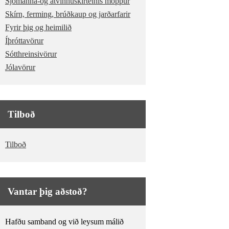
Sjómanna-og atvinnuskírteinis möppur
Skírn, ferming, brúðkaup og jarðarfarir
Fyrir þig og heimilið
Íþróttavörur
Sótthreinsivörur
Jólavörur
Tilboð
Tilboð
Vantar þig aðstoð?
Hafðu samband og við leysum málið