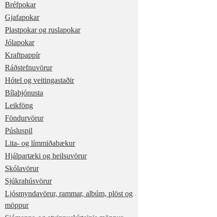
Bréfpokar
Gjafapokar
Plastpokar og ruslapokar
Jólapokar
Kraftpappír
Ráðstefnuvörur
Hótel og veitingastaðir
Bílaþjónusta
Leikföng
Föndurvörur
Púsluspil
Lita- og límmiðabækur
Hjálpartæki og heilsuvörur
Skólavörur
Sjúkrahúsvörur
Ljósmyndavörur, rammar, albúm, plöst og
möppur