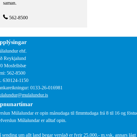
saman.
562-8500
pplýsingar
lalundur ehf.
ð Reykjalund
0 Mosfellsbæ
mi: 562-8500
. 630124-1150
nkareikningur: 0133-26-016981
lalundur@mulalundur.is
pnunartímar
rslun Múlalundar er opin mánudaga til fimmtudaga frá 8 til 16 og föstud
fverslun Múlalundar er alltaf opin.
í sending um allt land þegar verslað er fyrir 25.000.- m.vsk, annars lágt