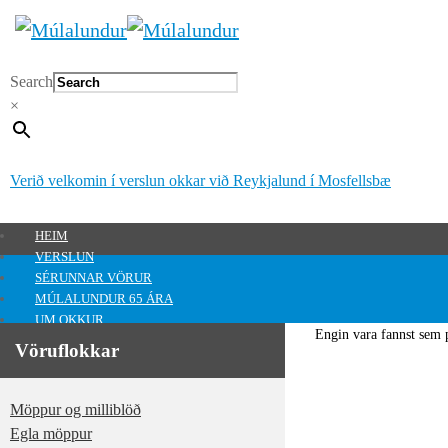
Search
×
Verið velkomin í verslun okkar við Reykjalund í Mosfellsbæ
HEIM
VERSLUN
SÉRUNNAR VÖRUR
MÚLALUNDUR 65 ÁRA
UM OKKUR
Engin vara fannst sem p
HAFA SAMBAND
Vöruflokkar
MITT SVÆÐI
Mitt svæði
Möppur og milliblöð
0
kr.
Egla möppur