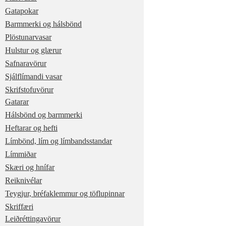
Gatapokar
Barmmerki og hálsbönd
Plöstunarvasar
Hulstur og glærur
Safnaravörur
Sjálflímandi vasar
Skrifstofuvörur
Gatarar
Hálsbönd og barmmerki
Heftarar og hefti
Límbönd, lím og límbandsstandar
Límmiðar
Skæri og hnífar
Reiknivélar
Teygjur, bréfaklemmur og töflupinnar
Skriffæri
Leiðréttingavörur