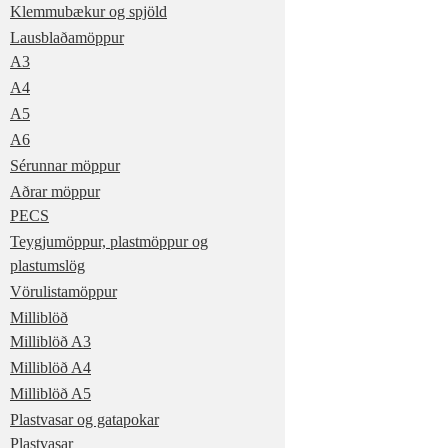
Klemmubækur og spjöld
Lausblaðamöppur
A3
A4
A5
A6
Sérunnar möppur
Aðrar möppur
PECS
Teygjumöppur, plastmöppur og
plastumslög
Vörulistamöppur
Milliblöð
Milliblöð A3
Milliblöð A4
Milliblöð A5
Plastvasar og gatapokar
Plastvasar