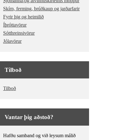
Sjómanna-og atvinnuskírteinis möppur
Skírn, ferming, brúðkaup og jarðarfarir
Fyrir þig og heimilið
Íþróttavörur
Sótthreinsivörur
Jólavörur
Tilboð
Tilboð
Vantar þig aðstoð?
Hafðu samband og við leysum málið