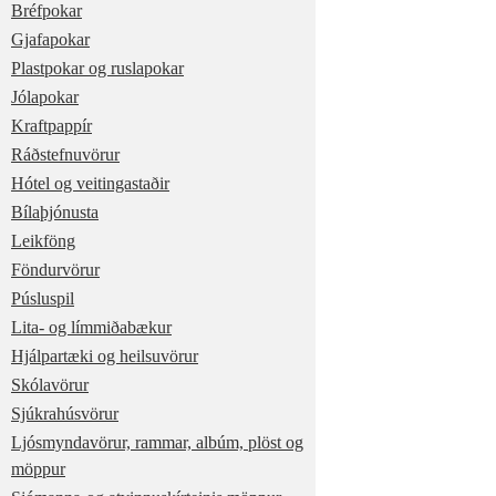
Bréfpokar
Gjafapokar
Plastpokar og ruslapokar
Jólapokar
Kraftpappír
Ráðstefnuvörur
Hótel og veitingastaðir
Bílaþjónusta
Leikföng
Föndurvörur
Púsluspil
Lita- og límmiðabækur
Hjálpartæki og heilsuvörur
Skólavörur
Sjúkrahúsvörur
Ljósmyndavörur, rammar, albúm, plöst og
möppur