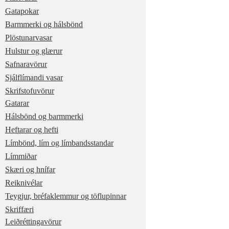
Gatapokar
Barmmerki og hálsbönd
Plöstunarvasar
Hulstur og glærur
Safnaravörur
Sjálflímandi vasar
Skrifstofuvörur
Gatarar
Hálsbönd og barmmerki
Heftarar og hefti
Límbönd, lím og límbandsstandar
Límmiðar
Skæri og hnífar
Reiknivélar
Teygjur, bréfaklemmur og töflupinnar
Skriffæri
Leiðréttingavörur