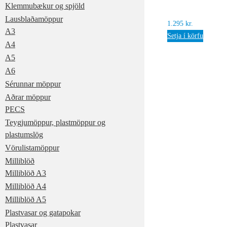
Klemmubækur og spjöld
Lausblaðamöppur
1.295
kr.
A3
Setja í körfu
A4
A5
A6
Sérunnar möppur
Aðrar möppur
PECS
Teygjumöppur, plastmöppur og
plastumslög
Vörulistamöppur
Milliblöð
Milliblöð A3
Milliblöð A4
Milliblöð A5
Plastvasar og gatapokar
Plastvasar