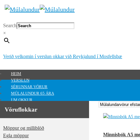
Search
×
Verið velkomin í verslun okkar við Reykjalund í Mosfellsbæ
HEIM
VERSLUN
SÉRUNNAR VÖRUR
MÚLALUNDUR 65 ÁRA
UM OKKUR
HAFA SAMBAND
Vöruflokkar
MITT SVÆÐI
Mitt svæði
Möppur og milliblöð
0
kr.
Minnisbók A5 me
Egla möppur