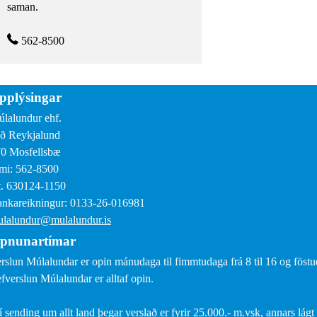
saman.
562-8500
pplýsingar
lalundur ehf.
ð Reykjalund
0 Mosfellsbæ
mi: 562-8500
. 630124-1150
nkareikningur: 0133-26-016981
lalundur@mulalundur.is
pnunartímar
rslun Múlalundar er opin mánudaga til fimmtudaga frá 8 til 16 og föstud
fverslun Múlalundar er alltaf opin.
í sending um allt land þegar verslað er fyrir 25.000.- m.vsk, annars lágt