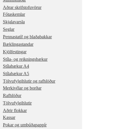
Aðrar skrifstofuvörur
Fótaskemlar
Skjalavarsla
Seglar
Pennastatíf og blaðabakkar
Bæklingastandar
Kjölfestingar
Stíla- og reikningsbækur
Stílabækur A4
Stílabækur A5
Tölvufylgihlutir og rafhlöður
Merkivélar og borðar
Rafhlöður
Tölvufylgihlutir
Aðrir flokkar
Kassar
Pokar og umbúðapappír