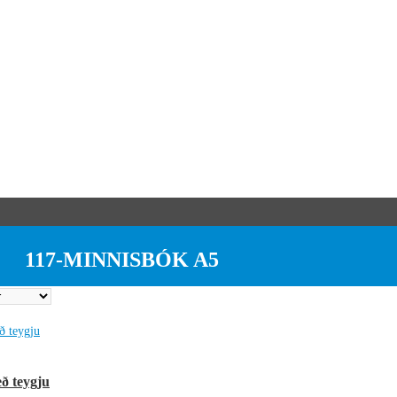
117-MINNISBÓK A5
ð teygju