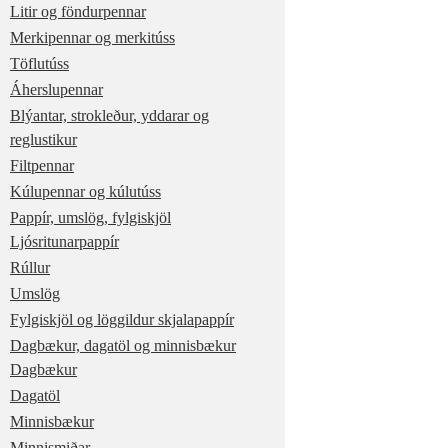
Litir og föndurpennar
Merkipennar og merkitúss
Töflutúss
Áherslupennar
Blýantar, strokleður, yddarar og
reglustikur
Filtpennar
Kúlupennar og kúlutúss
Pappír, umslög, fylgiskjöl
Ljósritunarpappír
Rúllur
Umslög
Fylgiskjöl og löggildur skjalapappír
Dagbækur, dagatöl og minnisbækur
Dagbækur
Dagatöl
Minnisbækur
Minnismiðar