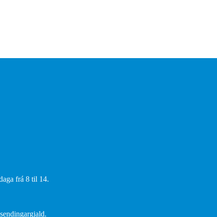
aga frá 8 til 14.
 sendingargjald.