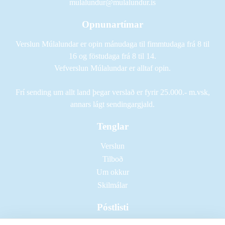
mulalundur@mulalundur.is
Opnunartímar
Verslun Múlalundar er opin mánudaga til fimmtudaga frá 8 til
16 og föstudaga frá 8 til 14.
Vefverslun Múlalundar er alltaf opin.
Frí sending um allt land þegar verslað er fyrir 25.000.- m.vsk,
annars lágt sendingargjald.
Tenglar
Verslun
Tilboð
Um okkur
Skilmálar
Póstlisti