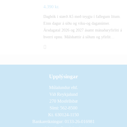
4.390
kr.
Dagbók í stærð A5 með teygju í fallegum litum.
Einn dagur á síðu og viku-og daganúmer.
Ársdagatal 2026 og 2027 ásamt mánaðaryfirliti á
hverri opnu. Málshættir á síðum og yfirlit…
Upplýsingar
Múlalundur ehf.
Við Reykjalund
270 Mosfellsbæ
Sími: 562-8500
Kt. 630124-1150
Bankareikningur: 0133-26-016981