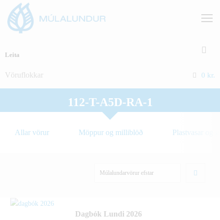
Vöruflokkar
0
kr.
112-T-A5D-RA-1
Allar vörur
Möppur og milliblöð
Plastvasar og 
Dagbók Lundi 2026