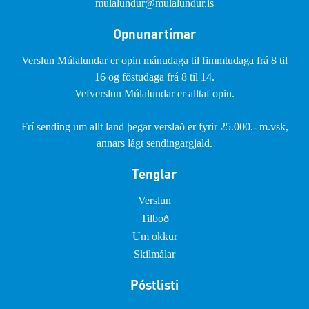
mulalundur@mulalundur.is
Opnunartímar
Verslun Múlalundar er opin mánudaga til fimmtudaga frá 8 til
16 og föstudaga frá 8 til 14.
Vefverslun Múlalundar er alltaf opin.
Frí sending um allt land þegar verslað er fyrir 25.000.- m.vsk,
annars lágt sendingargjald.
Tenglar
Verslun
Tilboð
Um okkur
Skilmálar
Póstlisti