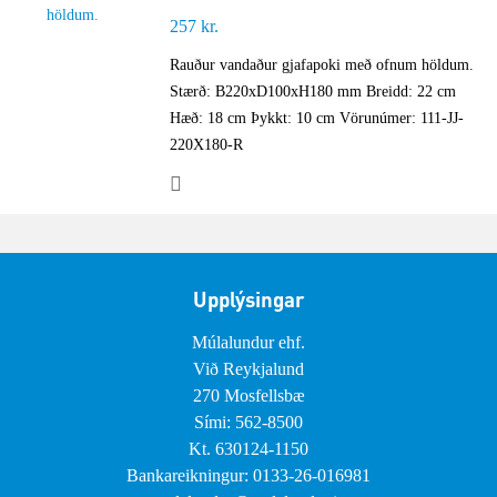
257
kr.
Rauður vandaður gjafapoki með ofnum höldum.
Stærð: B220xD100xH180 mm Breidd: 22 cm
Hæð: 18 cm Þykkt: 10 cm Vörunúmer: 111-JJ-
220X180-R
Upplýsingar
Múlalundur ehf.
Við Reykjalund
270 Mosfellsbæ
Sími: 562-8500
Kt. 630124-1150
Bankareikningur: 0133-26-016981