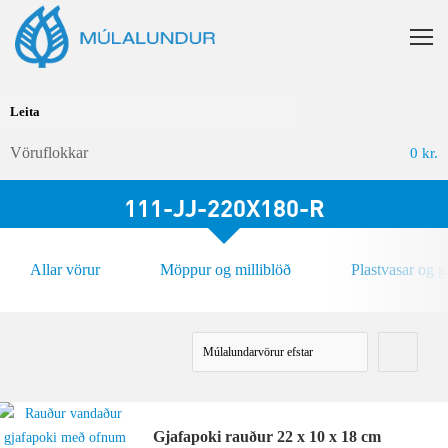
Vöruflokkar
0
kr.
111-JJ-220X180-R
Allar vörur
Möppur og milliblöð
Plastvasar og 
Gjafapoki rauður 22 x 10 x 18 cm