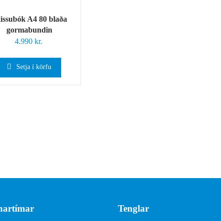
issubók A4 80 blaða
gormabundin
4.990
kr.
Setja í körfu
artímar
Tenglar