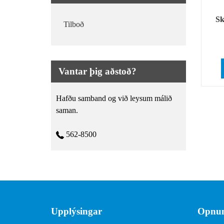
Sk
Tilboð
Vantar þig aðstoð?
Hafðu samband og við leysum málið
saman.
562-8500
Upplýsingar
Opnun