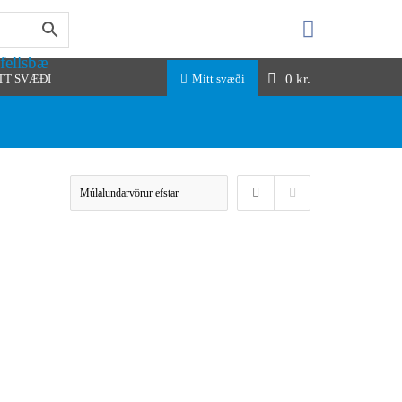
fellsbæ
0
kr.
TT SVÆÐI
Mitt svæði