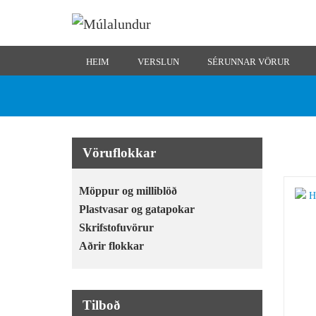
HEIM
VERSLUN
SÉRUNNAR VÖRUR
Vöruflokkar
Möppur og milliblöð
Plastvasar og gatapokar
Skrifstofuvörur
Aðrir flokkar
Tilboð