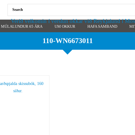
Verið velkomin í verslun okkar við Reykjalund í Mos
MÚLALUNDUR 65 ÁRA
UM OKKUR
HAFA SAMBAND
MI
110-WN6673011