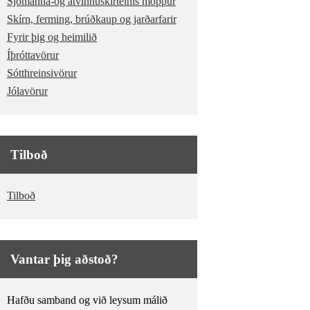
Sjómanna-og atvinnuskírteinis möppur
Skírn, ferming, brúðkaup og jarðarfarir
Fyrir þig og heimilið
Íþróttavörur
Sótthreinsivörur
Jólavörur
Tilboð
Tilboð
Vantar þig aðstoð?
Hafðu samband og við leysum málið