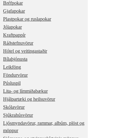
Bréfpokar
Gjafapokar
Plastpokar og ruslapokar
Jólapokar
Kraftpappír
Ráðstefnuvörur
Hótel og veitingastaðir
Bílaþjónusta
Leikföng
Föndurvörur
Púsluspil
Lita- og límmiðabækur
Hjálpartæki og heilsuvörur
Skólavörur
Sjúkrahúsvörur
Ljósmyndavörur, rammar, albúm, plöst og
möppur