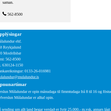
saman.
562-8500
pplýsingar
lalundur ehf.
ð Reykjalund
0 Mosfellsbæ
mi: 562-8500
. 630124-1150
nkareikningur: 0133-26-016981
lalundur@mulalundur.is
pnunartímar
rslun Múlalundar er opin mánudaga til fimmtudaga frá 8 til 16 og föstud
fverslun Múlalundar er alltaf opin.
í sending um allt land þegar verslað er fyrir 25.000.- m.vsk, annars lágt