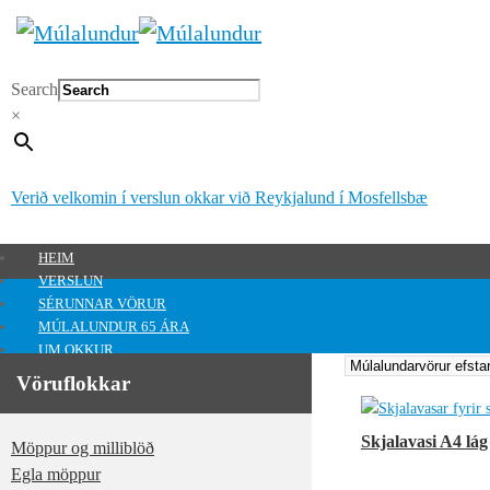
Search
×
Verið velkomin í verslun okkar við Reykjalund í Mosfellsbæ
HEIM
VERSLUN
SÉRUNNAR VÖRUR
MÚLALUNDUR 65 ÁRA
UM OKKUR
HAFA SAMBAND
Vöruflokkar
MITT SVÆÐI
Mitt svæði
Skjalavasi A4 lá
Möppur og milliblöð
0
kr.
Egla möppur