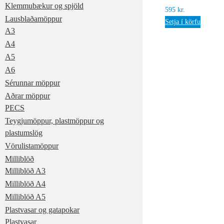
Klemmubækur og spjöld
595
kr.
Lausblaðamöppur
Setja í körfu
A3
A4
A5
A6
Sérunnar möppur
Aðrar möppur
PECS
Teygjumöppur, plastmöppur og
plastumslög
Vörulistamöppur
Milliblöð
Milliblöð A3
Milliblöð A4
Milliblöð A5
Plastvasar og gatapokar
Plastvasar