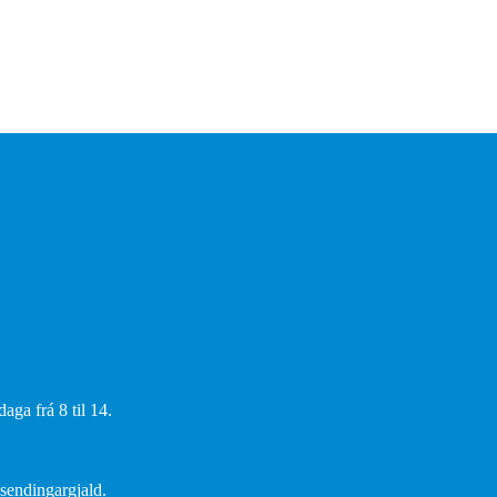
aga frá 8 til 14.
 sendingargjald.