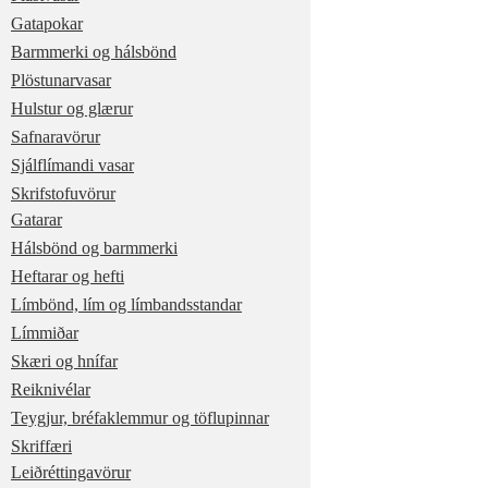
Gatapokar
Barmmerki og hálsbönd
Plöstunarvasar
Hulstur og glærur
Safnaravörur
Sjálflímandi vasar
Skrifstofuvörur
Gatarar
Hálsbönd og barmmerki
Heftarar og hefti
Límbönd, lím og límbandsstandar
Límmiðar
Skæri og hnífar
Reiknivélar
Teygjur, bréfaklemmur og töflupinnar
Skriffæri
Leiðréttingavörur