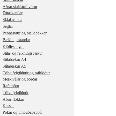
Aðrar skrifstofuvörur
Fótaskemlar
Skjalavarsla
Seglar
Pennastatíf og blaðabakkar
Bæklingastandar
Kjölfestingar
Stíla- og reikningsbækur
Stílabækur A4
Stílabækur A5
Tölvufylgihlutir og rafhlöður
Merkivélar og borðar
Rafhlöður
Tölvufylgihlutir
Aðrir flokkar
Kassar
Pokar og umbúðapappír