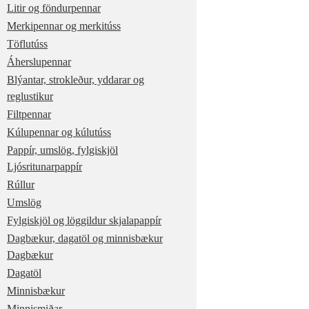
Litir og föndurpennar
Merkipennar og merkitúss
Töflutúss
Áherslupennar
Blýantar, strokleður, yddarar og
reglustikur
Filtpennar
Kúlupennar og kúlutúss
Pappír, umslög, fylgiskjöl
Ljósritunarpappír
Rúllur
Umslög
Fylgiskjöl og löggildur skjalapappír
Dagbækur, dagatöl og minnisbækur
Dagbækur
Dagatöl
Minnisbækur
Minnismiðar