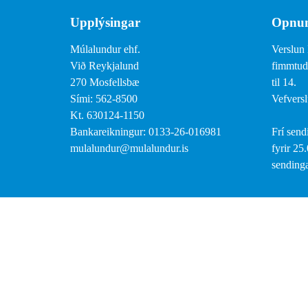
Upplýsingar
Opnun
Múlalundur ehf.
Verslun 
Við Reykjalund
fimmtuda
270 Mosfellsbæ
til 14.
Sími: 562-8500
Vefversl
Kt. 630124-1150
Bankareikningur: 0133-26-016981
Frí send
mulalundur@mulalundur.is
fyrir 25
sendinga