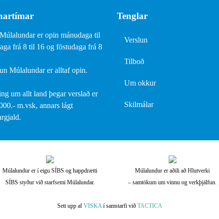
artímar
Tenglar
Múlalundar er opin mánudaga til
Verslun
ga frá 8 til 16 og föstudaga frá 8
Tilboð
un Múlalundar er alltaf opin.
Um okkur
ing um allt land þegar verslað er
Skilmálar
.000.- m.vsk, annars lágt
rgjald.
Múlalundur er í eigu SÍBS og happdrætti
Múlalundur er aðili að Hlutverki
SÍBS styður við starfsemi Múlalundar.
– samtökum um vinnu og verkþjálfun.
Sett upp af
VISKA
í samstarfi við
TACTICA