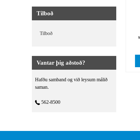
Tilboð
Tilboð
Vantar þig aðstoð?
Hafðu samband og við leysum málið
saman.
562-8500