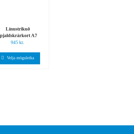
Línustrikuð
spjaldskrárkort A7
945
kr.
Velja möguleika