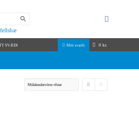
fellsbæ
0
kr.
TT SVÆÐI
Mitt svæði