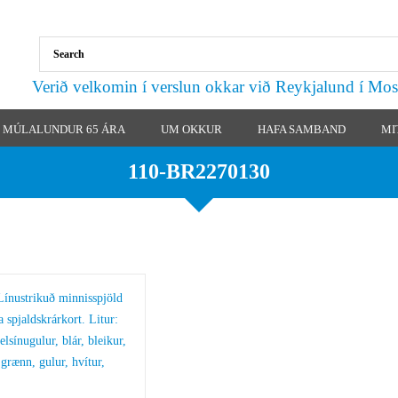
Verið velkomin í verslun okkar við Reykjalund í Mos
MÚLALUNDUR 65 ÁRA
UM OKKUR
HAFA SAMBAND
MI
110-BR2270130