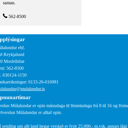
saman.
562-8500
pplýsingar
lalundur ehf.
ð Reykjalund
0 Mosfellsbæ
mi: 562-8500
. 630124-1150
nkareikningur: 0133-26-016981
lalundur@mulalundur.is
pnunartímar
rslun Múlalundar er opin mánudaga til fimmtudaga frá 8 til 16 og föstud
fverslun Múlalundar er alltaf opin.
í sending um allt land þegar verslað er fyrir 25.000.- m.vsk, annars lágt