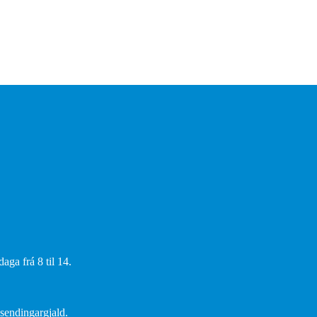
aga frá 8 til 14.
 sendingargjald.