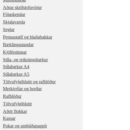
Aðrar skrifstofuvörur
Fótaskemlar
Skjalavarsla
Seglar
Pennastatíf og blaðabakkar
Bæklingastandar
Kjölfestingar
Stíla- og reikningsbækur
Stílabækur A4
Stílabækur A5
Tölvufylgihlutir og rafhlöður
Merkivélar og borðar
Rafhlöður
Tölvufylgihlutir
Aðrir flokkar
Kassar
Pokar og umbúðapappír