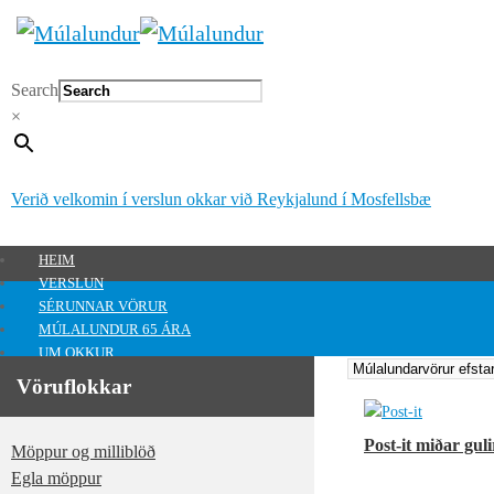
Search
×
Verið velkomin í verslun okkar við Reykjalund í Mosfellsbæ
HEIM
VERSLUN
SÉRUNNAR VÖRUR
MÚLALUNDUR 65 ÁRA
UM OKKUR
HAFA SAMBAND
Vöruflokkar
MITT SVÆÐI
Mitt svæði
Post-it miðar gu
Möppur og milliblöð
0
kr.
Egla möppur