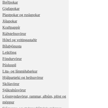
Bréfpokar
Gjafapokar
Plastpokar og ruslapokar
Jólapokar
Kraftpappír
Ráðstefnuvörur
Hótel og veitingastaðir
Bílaþjónusta
Leikföng
Föndurvörur
Púsluspil
Lita- og límmiðabækur
Hjálpartæki og heilsuvörur
Skólavörur
Sjúkrahúsvörur
Ljósmyndavörur, rammar, albúm, plöst og
möppur