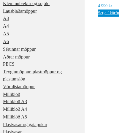
Klemmubækur og spjöld
4.990
kr.
Lausblaðamöppur
Setja í körfu
A3
A4
A5
A6
Sérunnar möppur
Aðrar möppur
PECS
Teygjumöppur, plastmöppur og
plastumslög
Vörulistamöppur
Milliblöð
Milliblöð A3
Milliblöð A4
Milliblöð A5
Plastvasar og gatapokar
Plastvasar