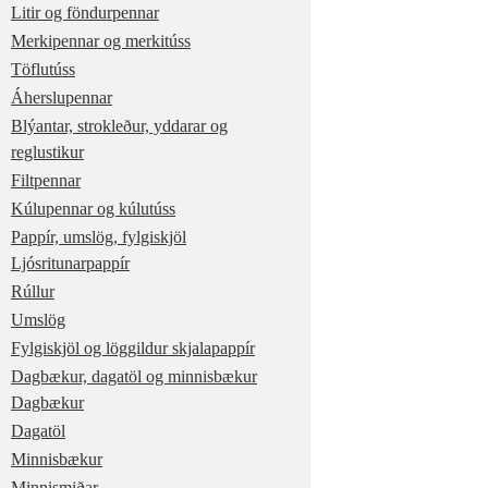
Litir og föndurpennar
Merkipennar og merkitúss
Töflutúss
Áherslupennar
Blýantar, strokleður, yddarar og
reglustikur
Filtpennar
Kúlupennar og kúlutúss
Pappír, umslög, fylgiskjöl
Ljósritunarpappír
Rúllur
Umslög
Fylgiskjöl og löggildur skjalapappír
Dagbækur, dagatöl og minnisbækur
Dagbækur
Dagatöl
Minnisbækur
Minnismiðar