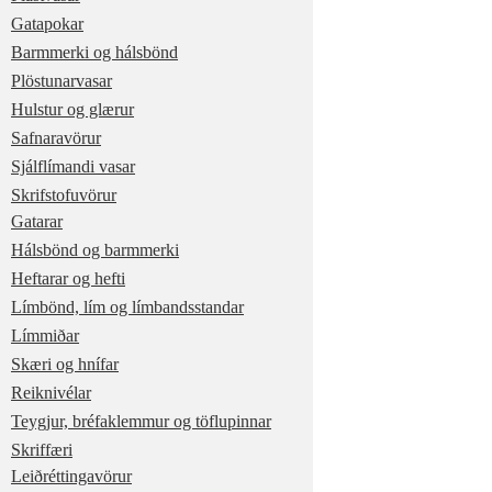
Gatapokar
Barmmerki og hálsbönd
Plöstunarvasar
Hulstur og glærur
Safnaravörur
Sjálflímandi vasar
Skrifstofuvörur
Gatarar
Hálsbönd og barmmerki
Heftarar og hefti
Límbönd, lím og límbandsstandar
Límmiðar
Skæri og hnífar
Reiknivélar
Teygjur, bréfaklemmur og töflupinnar
Skriffæri
Leiðréttingavörur