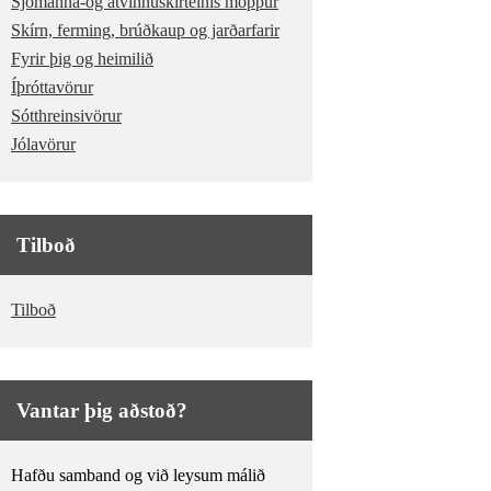
Sjómanna-og atvinnuskírteinis möppur
Skírn, ferming, brúðkaup og jarðarfarir
Fyrir þig og heimilið
Íþróttavörur
Sótthreinsivörur
Jólavörur
Tilboð
Tilboð
Vantar þig aðstoð?
Hafðu samband og við leysum málið