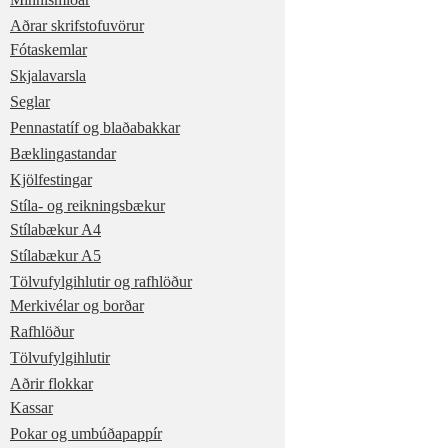
Aðrar skrifstofuvörur
Fótaskemlar
Skjalavarsla
Seglar
Pennastatíf og blaðabakkar
Bæklingastandar
Kjölfestingar
Stíla- og reikningsbækur
Stílabækur A4
Stílabækur A5
Tölvufylgihlutir og rafhlöður
Merkivélar og borðar
Rafhlöður
Tölvufylgihlutir
Aðrir flokkar
Kassar
Pokar og umbúðapappír