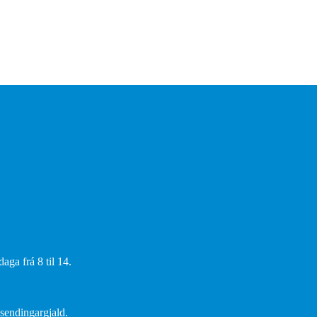
aga frá 8 til 14.
 sendingargjald.