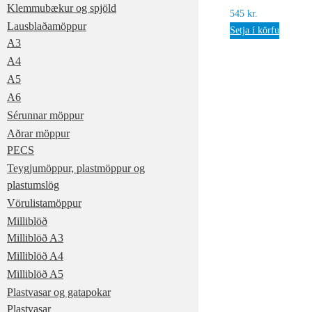
Klemmubækur og spjöld
545
kr.
Lausblaðamöppur
Setja í körfu
A3
A4
A5
A6
Sérunnar möppur
Aðrar möppur
PECS
Teygjumöppur, plastmöppur og
plastumslög
Vörulistamöppur
Milliblöð
Milliblöð A3
Milliblöð A4
Milliblöð A5
Plastvasar og gatapokar
Plastvasar