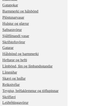
Gatapokar
Barmmerki og hálsbönd
Plöstunarvasar
Hulstur og glærur
Safnaravörur
Sjálflímandi vasar
Skrifstofuvörur
Gatarar
Hálsbönd og barmmerki
Heftarar og hefti
Límbönd, lím og límbandsstandar
Límmiðar
Skæri og hnífar
Reiknivélar
Teygjur, bréfaklemmur og töflupinnar
Skriffæri
Leiðréttingavörur