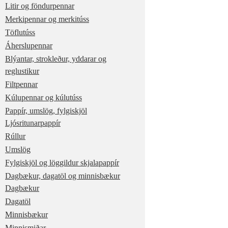
Litir og föndurpennar
Merkipennar og merkitúss
Töflutúss
Áherslupennar
Blýantar, strokleður, yddarar og
reglustikur
Filtpennar
Kúlupennar og kúlutúss
Pappír, umslög, fylgiskjöl
Ljósritunarpappír
Rúllur
Umslög
Fylgiskjöl og löggildur skjalapappír
Dagbækur, dagatöl og minnisbækur
Dagbækur
Dagatöl
Minnisbækur
Minnismiðar