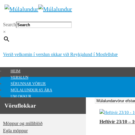
Search
×
Verið velkomin í verslun okkar við Reykjalund í Mosfellsbæ
HEIM
VERSLUN
SÉRUNNAR VÖRUR
MÚLALUNDUR 65 ÁRA
UM OKKUR
HAFA SAMBAND
Vöruflokkar
MITT SVÆÐI
Mitt svæði
Heftivír 23/10 – 
Möppur og milliblöð
0
kr.
Egla möppur