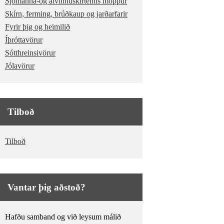
Sjómanna-og atvinnuskírteinis möppur
Skírn, ferming, brúðkaup og jarðarfarir
Fyrir þig og heimilið
Íþróttavörur
Sótthreinsivörur
Jólavörur
Tilboð
Tilboð
Vantar þig aðstoð?
Hafðu samband og við leysum málið