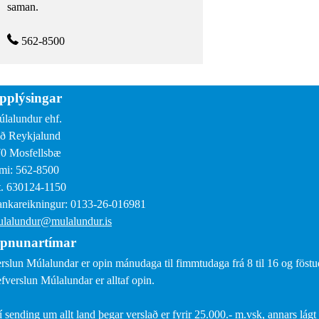
saman.
562-8500
pplýsingar
lalundur ehf.
ð Reykjalund
0 Mosfellsbæ
mi: 562-8500
. 630124-1150
nkareikningur: 0133-26-016981
lalundur@mulalundur.is
pnunartímar
rslun Múlalundar er opin mánudaga til fimmtudaga frá 8 til 16 og föstud
fverslun Múlalundar er alltaf opin.
í sending um allt land þegar verslað er fyrir 25.000.- m.vsk, annars lágt