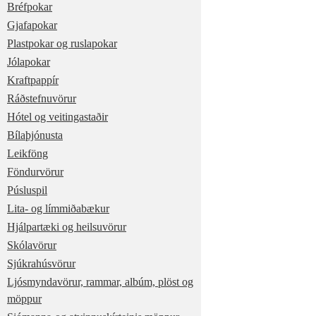
Bréfpokar
Gjafapokar
Plastpokar og ruslapokar
Jólapokar
Kraftpappír
Ráðstefnuvörur
Hótel og veitingastaðir
Bílaþjónusta
Leikföng
Föndurvörur
Púsluspil
Lita- og límmiðabækur
Hjálpartæki og heilsuvörur
Skólavörur
Sjúkrahúsvörur
Ljósmyndavörur, rammar, albúm, plöst og
möppur