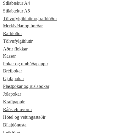
Stílabækur A4
Stílabækur A5
Tölvufylgihlutir og rafhlöður
Merkivélar og borðar
Rafhlöður
Tölvufylgihlutir
Aðrir flokkar
Kassar
Pokar og umbúðapappír
Bréfpokar
Gjafapokar
Plastpokar og ruslapokar
Jólapokar
Kraftpappír
Ráðstefnuvörur
Hótel og veitingastaðir
Bílaþjónusta
Leikföng