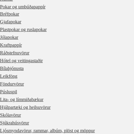
Pokar og umbúðapappír
Bréfpokar
Gjafapokar
Plastpokar og ruslapokar
Jólapokar
Kraftpappír
Ráðstefnuvörur
Hótel og veitingastaðir
Bílaþjónusta
Leikföng
Föndurvörur
Púsluspil
Lita- og límmiðabækur
Hjálpartæki og heilsuvörur
Skólavörur
Sjúkrahúsvörur
Ljósmyndavörur, rammar, albúm, plöst og möppur