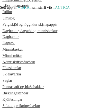
Ljósritunarpappír
Sett upp af
VISKA
í samstarfi við
TACTICA
Rúllur
Umslög
Fylgiskjöl og löggildur skjalapappír
Dagbækur, dagatöl og minnisbækur
Dagbækur
Dagatöl
Minnisbækur
Minnismiðar
Aðrar skrifstofuvörur
Fótaskemlar
Skjalavarsla
Seglar
Pennastatíf og blaðabakkar
Bæklingastandar
Kjölfestingar
Stíla- og reikningsbækur