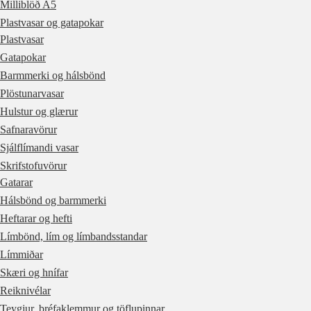
Milliblöð A5
Plastvasar og gatapokar
Plastvasar
Gatapokar
Barmmerki og hálsbönd
Plöstunarvasar
Hulstur og glærur
Safnaravörur
Sjálflímandi vasar
Skrifstofuvörur
Gatarar
Hálsbönd og barmmerki
Heftarar og hefti
Límbönd, lím og límbandsstandar
Límmiðar
Skæri og hnífar
Reiknivélar
Teygjur, bréfaklemmur og töflupinnar