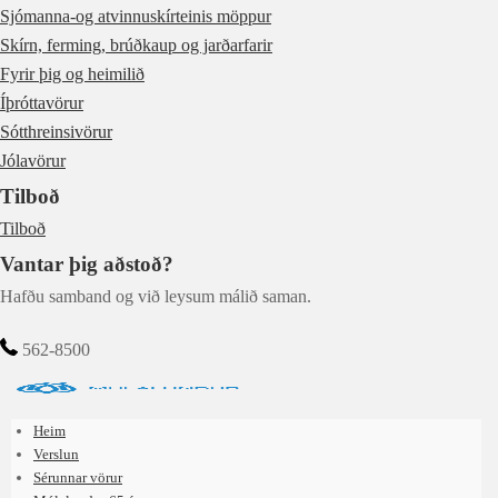
Sjómanna-og atvinnuskírteinis möppur
Skírn, ferming, brúðkaup og jarðarfarir
Fyrir þig og heimilið
Íþróttavörur
Sótthreinsivörur
Jólavörur
Tilboð
Tilboð
Vantar þig aðstoð?
Hafðu samband og við leysum málið saman.
562-8500
Heim
Verslun
Sérunnar vörur