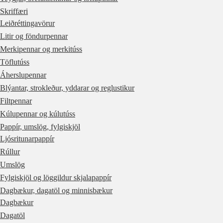
Skriffæri
Leiðréttingavörur
Litir og föndurpennar
Merkipennar og merkitúss
Töflutúss
Áherslupennar
Blýantar, strokleður, yddarar og reglustikur
Filtpennar
Kúlupennar og kúlutúss
Pappír, umslög, fylgiskjöl
Ljósritunarpappír
Rúllur
Umslög
Fylgiskjöl og löggildur skjalapappír
Dagbækur, dagatöl og minnisbækur
Dagbækur
Dagatöl