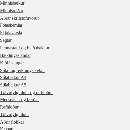
Minnisbækur
Minnismiðar
Aðrar skrifstofuvörur
Fótaskemlar
Skjalavarsla
Seglar
Pennastatíf og blaðabakkar
Bæklingastandar
Kjölfestingar
Stíla- og reikningsbækur
Stílabækur A4
Stílabækur A5
Tölvufylgihlutir og rafhlöður
Merkivélar og borðar
Rafhlöður
Tölvufylgihlutir
Aðrir flokkar
Kassar