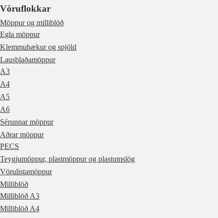
Vöruflokkar
Möppur og milliblöð
Egla möppur
Klemmubækur og spjöld
Lausblaðamöppur
A3
A4
A5
A6
Sérunnar möppur
Aðrar möppur
PECS
Teygjumöppur, plastmöppur og plastumslög
Vörulistamöppur
Milliblöð
Milliblöð A3
Milliblöð A4