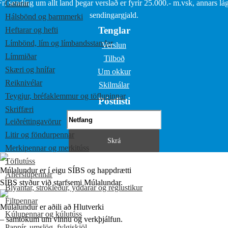
Frí sending um allt land þegar verslað er fyrir 25.000.- m.vsk, annars lág
Gatarar
sendingargjald.
Hálsbönd og barmmerki
Tenglar
Heftarar og hefti
Límbönd, lím og límbandsstandar
Verslun
Límmiðar
Tilboð
Skæri og hnífar
Um okkur
Reiknivélar
Skilmálar
Teygjur, bréfaklemmur og töflupinnar
Póstlisti
Skriffæri
Leiðréttingavörur
Litir og föndurpennar
Merkipennar og merkitúss
Töflutúss
Múlalundur er í eigu SÍBS og happdrætti
Áherslupennar
SÍBS styður við starfsemi Múlalundar.
Blýantar, strokleður, yddarar og reglustikur
Filtpennar
Múlalundur er aðili að Hlutverki
Kúlupennar og kúlutúss
– samtökum um vinnu og verkþjálfun.
Pappír, umslög, fylgiskjöl