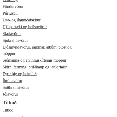
Föndurvörur
Púsluspil
Lita- og límmiðabækur
Hjálpartæki og heilsuvörur
Skólavörur
Sjúkrahúsvörur
Ljósmyndavörur, rammar, albúm, plöst og
möppur
Sjómanna-og atvinnuskírteinis möppur
Skírn, ferming, brúðkaup og jarðarfarir
Fyrir þig og heimilið
Íþróttavörur
Sótthreinsivörur
Jólavörur
Tilboð
Tilboð