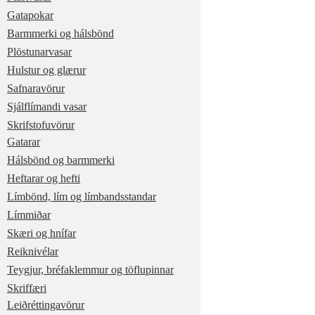
Gatapokar
Barmmerki og hálsbönd
Plöstunarvasar
Hulstur og glærur
Safnaravörur
Sjálflímandi vasar
Skrifstofuvörur
Gatarar
Hálsbönd og barmmerki
Heftarar og hefti
Límbönd, lím og límbandsstandar
Límmiðar
Skæri og hnífar
Reiknivélar
Teygjur, bréfaklemmur og töflupinnar
Skriffæri
Leiðréttingavörur