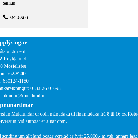
saman.
562-8500
pplýsingar
lalundur ehf.
ð Reykjalund
0 Mosfellsbæ
mi: 562-8500
. 630124-1150
nkareikningur: 0133-26-016981
lalundur@mulalundur.is
pnunartímar
rslun Múlalundar er opin mánudaga til fimmtudaga frá 8 til 16 og föstud
fverslun Múlalundar er alltaf opin.
í sending um allt land þegar verslað er fyrir 25.000.- m.vsk, annars lágt