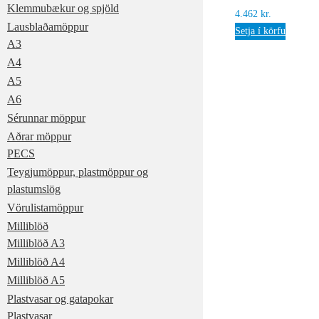
Klemmubækur og spjöld
4.462
kr.
Lausblaðamöppur
Setja í körfu
A3
A4
A5
A6
Sérunnar möppur
Aðrar möppur
PECS
Teygjumöppur, plastmöppur og
plastumslög
Vörulistamöppur
Milliblöð
Milliblöð A3
Milliblöð A4
Milliblöð A5
Plastvasar og gatapokar
Plastvasar