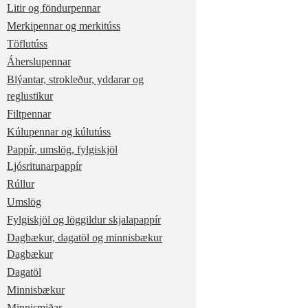
Litir og föndurpennar
Merkipennar og merkitúss
Töflutúss
Áherslupennar
Blýantar, strokleður, yddarar og
reglustikur
Filtpennar
Kúlupennar og kúlutúss
Pappír, umslög, fylgiskjöl
Ljósritunarpappír
Rúllur
Umslög
Fylgiskjöl og löggildur skjalapappír
Dagbækur, dagatöl og minnisbækur
Dagbækur
Dagatöl
Minnisbækur
Minnismiðar