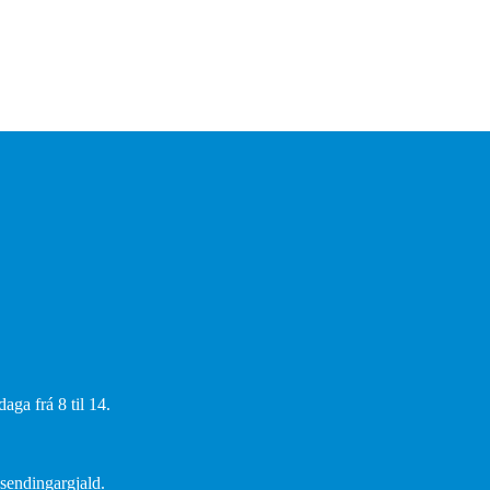
aga frá 8 til 14.
 sendingargjald.