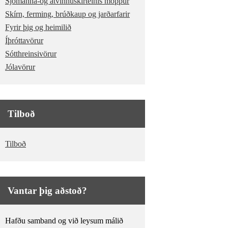
Sjómanna-og atvinnuskírteinis möppur
Skírn, ferming, brúðkaup og jarðarfarir
Fyrir þig og heimilið
Íþróttavörur
Sótthreinsivörur
Jólavörur
Tilboð
Tilboð
Vantar þig aðstoð?
Hafðu samband og við leysum málið