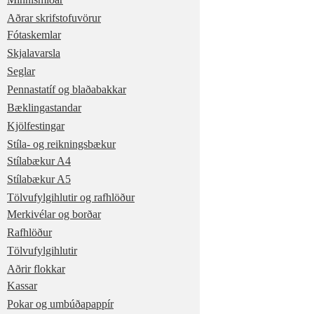
Aðrar skrifstofuvörur
Fótaskemlar
Skjalavarsla
Seglar
Pennastatíf og blaðabakkar
Bæklingastandar
Kjölfestingar
Stíla- og reikningsbækur
Stílabækur A4
Stílabækur A5
Tölvufylgihlutir og rafhlöður
Merkivélar og borðar
Rafhlöður
Tölvufylgihlutir
Aðrir flokkar
Kassar
Pokar og umbúðapappír