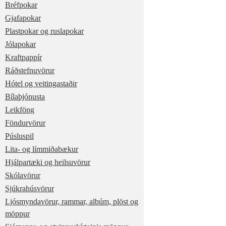
Bréfpokar
Gjafapokar
Plastpokar og ruslapokar
Jólapokar
Kraftpappír
Ráðstefnuvörur
Hótel og veitingastaðir
Bílaþjónusta
Leikföng
Föndurvörur
Púsluspil
Lita- og límmiðabækur
Hjálpartæki og heilsuvörur
Skólavörur
Sjúkrahúsvörur
Ljósmyndavörur, rammar, albúm, plöst og
möppur