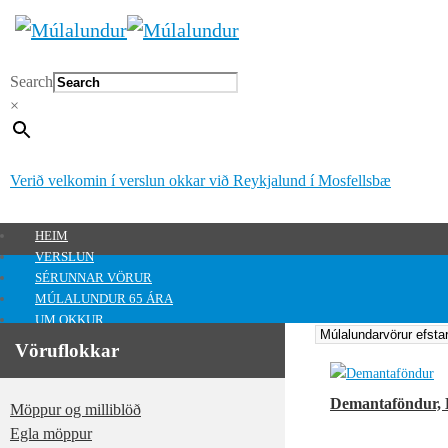
Search
×
Verið velkomin í verslun okkar við Reykjalund í Mosfellsbæ
HEIM
VERSLUN
SÉRUNNAR VÖRUR
MÚLALUNDUR 65 ÁRA
UM OKKUR
HAFA SAMBAND
Vöruflokkar
MITT SVÆÐI
Mitt svæði
Demantaföndur,
Möppur og milliblöð
0
kr.
Egla möppur