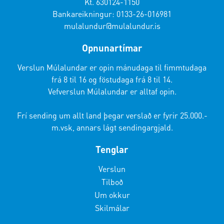
Kt. 630124-1150
Bankareikningur: 0133-26-016981
mulalundur@mulalundur.is
Opnunartímar
Verslun Múlalundar er opin mánudaga til fimmtudaga
frá 8 til 16 og föstudaga frá 8 til 14.
Vefverslun Múlalundar er alltaf opin.
Frí sending um allt land þegar verslað er fyrir 25.000.-
m.vsk, annars lágt sendingargjald.
Tenglar
Verslun
Tilboð
Um okkur
Skilmálar