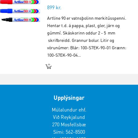
899
kr.
Artline 90 er vatnsþolinn merkitússpenni.
Hentar t.d. á pappa, plast, gler, járn og
gúmmí. Skáskorinn oddur 2 - 5 mm
skrifbreidd. Grannur bolur. Litir og
vörunúmer: Blár: 100-S7EK-90-01 Grænn:
100-S7EK-90-04…
Upplýsingar
Múlalundur ehf.
Við Reykjalund
270 Mosfellsbæ
Sími: 562-8500