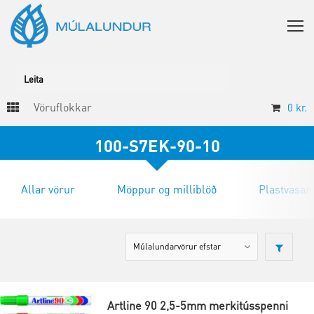
Vöruflokkar
0
kr.
100-S7EK-90-10
Allar vörur
Möppur og milliblöð
Plastvasar
Artline 90 2,5-5mm merkitússpenni