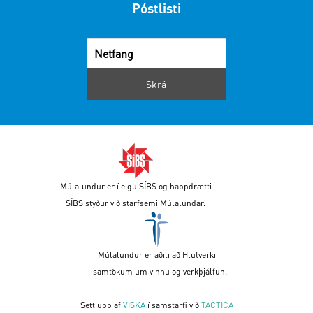
Póstlisti
Múlalundur er í eigu SÍBS og happdrætti
SÍBS styður við starfsemi Múlalundar.
Múlalundur er aðili að Hlutverki
– samtökum um vinnu og verkþjálfun.
Sett upp af
VISKA
í samstarfi við
TACTICA