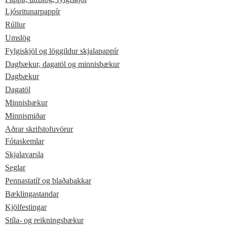
Ljósritunarpappír
Rúllur
Umslög
Fylgiskjöl og löggildur skjalapappír
Dagbækur, dagatöl og minnisbækur
Dagbækur
Dagatöl
Minnisbækur
Minnismiðar
Aðrar skrifstofuvörur
Fótaskemlar
Skjalavarsla
Seglar
Pennastatíf og blaðabakkar
Bæklingastandar
Kjölfestingar
Stíla- og reikningsbækur