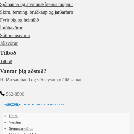
Sjómanna-og atvinnuskírteinis möppur
Skírn, ferming, brúðkaup og jarðarfarir
Fyrir þig og heimilið
Íþróttavörur
Sótthreinsivörur
Jólavörur
Tilboð
Tilboð
Vantar þig aðstoð?
Hafðu samband og við leysum málið saman.
562-8500
Heim
Verslun
Sérunnar vörur