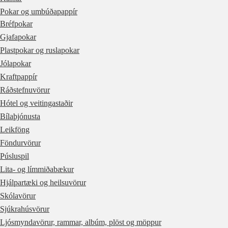
Pokar og umbúðapappír
Bréfpokar
Gjafapokar
Plastpokar og ruslapokar
Jólapokar
Kraftpappír
Ráðstefnuvörur
Hótel og veitingastaðir
Bílaþjónusta
Leikföng
Föndurvörur
Púsluspil
Lita- og límmiðabækur
Hjálpartæki og heilsuvörur
Skólavörur
Sjúkrahúsvörur
Ljósmyndavörur, rammar, albúm, plöst og möppur