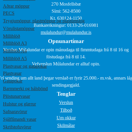
270 Mosfellsbæ
Aðrar möppur
Sími: 562-8500
PECS
Kt. 630124-1150
Teygjumöppur, plastmöppur og plastumslög
Bankareikningur: 0133-26-016981
Vörulistamöppur
mulalundur@mulalundur.is
Milliblöð
Opnunartímar
Milliblöð A3
Verslun Múlalundar er opin mánudaga til fimmtudaga frá 8 til 16 og
Milliblöð A4
föstudaga frá 8 til 14.
Milliblöð A5
Vefverslun Múlalundar er alltaf opin.
Plastvasar og gatapokar
Plastvasar
Frí sending um allt land þegar verslað er fyrir 25.000.- m.vsk, annars lág
Gatapokar
sendingargjald.
Barmmerki og hálsbönd
Tenglar
Plöstunarvasar
Verslun
Hulstur og glærur
Tilboð
Safnaravörur
Um okkur
Sjálflímandi vasar
Skilmálar
Skrifstofuvörur