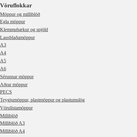
Vöruflokkar
Möppur og milliblöð
Egla möppur
Klemmubækur og spjöld
Lausblaðamöppur
A3
A4
A5
A6
Sérunnar möppur
Aðrar möppur
PECS
Teygjumöppur, plastmöppur og plastumslög
Vörulistamöppur
Milliblöð
Milliblöð A3
Milliblöð A4