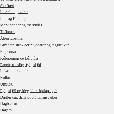
Skriffæri
Leiðréttingavörur
Litir og föndurpennar
Merkipennar og merkitúss
Töflutúss
Áherslupennar
Blýantar, strokleður, yddarar og reglustikur
Filtpennar
Kúlupennar og kúlutúss
Pappír, umslög, fylgiskjöl
Ljósritunarpappír
Rúllur
Umslög
Fylgiskjöl og löggildur skjalapappír
Dagbækur, dagatöl og minnisbækur
Dagbækur
Dagatöl