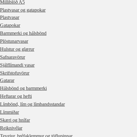
Milliblöð A5
Plastvasar og gatapokar
Plastvasar
Gatapokar
Barmmerki og hálsbönd
Plöstunarvasar
Hulstur og glærur
Safnaravörur
Sjálflímandi vasar
Skrifstofuvörur
Gatarar
Hálsbönd og barmmerki
Heftarar og hefti
Límbönd, lím og límbandsstandar
Límmiðar
Skæri og hnífar
Reiknivélar
Teygjur, bréfaklemmur og töflupinnar