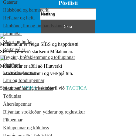
Gatarar
Póstlisti
Hálsbönd og barmmerki
Heftarar og hefti
Límbönd, lím og límbandsstandar
Límmiðar
Skæri og hnífar
Múlalundur er í eigu SÍBS og happdrætti
Reiknivélar
SÍBS styður við starfsemi Múlalundar.
Teygjur, bréfaklemmur og töflupinnar
Skriffæri
Múlalundur er aðili að Hlutverki
Leiðréttingavörur
– samtökum um vinnu og verkþjálfun.
Litir og föndurpennar
Sett upp af
VISKA
í samstarfi við
TACTICA
Merkipennar og merkitúss
Töflutúss
Áherslupennar
Blýantar, strokleður, yddarar og reglustikur
Filtpennar
Kúlupennar og kúlutúss
Pappír, umslög, fylgiskjöl