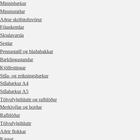
Minnisbækur
Minnismiðar
Aðrar skrifstofuvörur
Fótaskemlar
Skjalavarsla
Seglar
Pennastatíf og blaðabakkar
Bæklingastandar
Kjölfestingar
Stíla- og reikningsbækur
Stílabækur A4
Stílabækur A5
Tölvufylgihlutir og rafhlöður
Merkivélar og borðar
Rafhlöður
Tölvufylgihlutir
Aðrir flokkar
Kassar