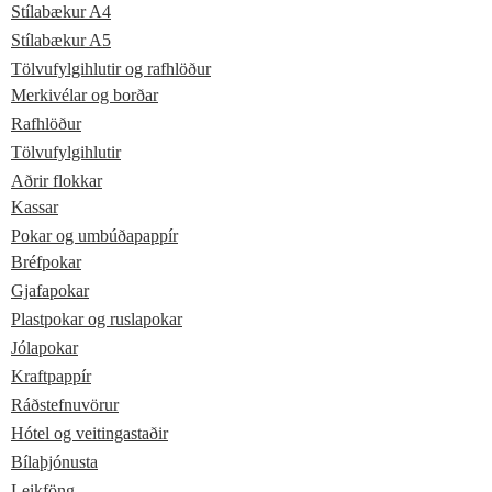
Stílabækur A4
Stílabækur A5
Tölvufylgihlutir og rafhlöður
Merkivélar og borðar
Rafhlöður
Tölvufylgihlutir
Aðrir flokkar
Kassar
Pokar og umbúðapappír
Bréfpokar
Gjafapokar
Plastpokar og ruslapokar
Jólapokar
Kraftpappír
Ráðstefnuvörur
Hótel og veitingastaðir
Bílaþjónusta
Leikföng