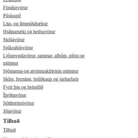
Föndurvörur
Púsluspil
Lita- og límmiðabækur
Hjálpartæki og heilsuvörur
Skólavörur
Sjúkrahúsvörur
Ljósmyndavörur, rammar, albúm, plöst og
möppur
Sjómanna-og atvinnuskírteinis möppur
Skírn, ferming, brúðkaup og jarðarfarir
Fyrir þig og heimilið
Íþróttavörur
Sótthreinsivörur
Jólavörur
Tilboð
Tilboð