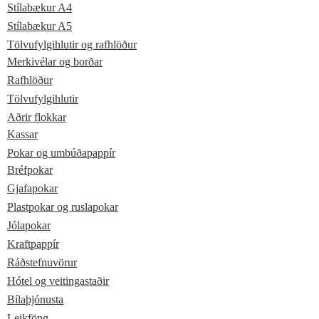
Stílabækur A4
Stílabækur A5
Tölvufylgihlutir og rafhlöður
Merkivélar og borðar
Rafhlöður
Tölvufylgihlutir
Aðrir flokkar
Kassar
Pokar og umbúðapappír
Bréfpokar
Gjafapokar
Plastpokar og ruslapokar
Jólapokar
Kraftpappír
Ráðstefnuvörur
Hótel og veitingastaðir
Bílaþjónusta
Leikföng