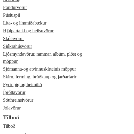
Föndurvörur
Púsluspil
Lita- og límmiðabækur
Hjálpartæki og heilsuvörur
Skólavörur
Sjúkrahúsvörur
Ljósmyndavörur, rammar, albúm, plöst og
möppur
Sjómanna-og atvinnuskírteinis möppur
Skírn, ferming, brúðkaup og jarðarfarir
Fyrir þig og heimilið
Íþróttavörur
Sótthreinsivörur
Jólavörur
Tilboð
Tilboð