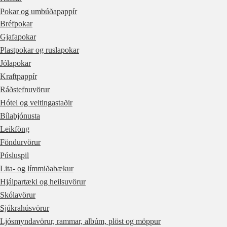
Pokar og umbúðapappír
Bréfpokar
Gjafapokar
Plastpokar og ruslapokar
Jólapokar
Kraftpappír
Ráðstefnuvörur
Hótel og veitingastaðir
Bílaþjónusta
Leikföng
Föndurvörur
Púsluspil
Lita- og límmiðabækur
Hjálpartæki og heilsuvörur
Skólavörur
Sjúkrahúsvörur
Ljósmyndavörur, rammar, albúm, plöst og möppur