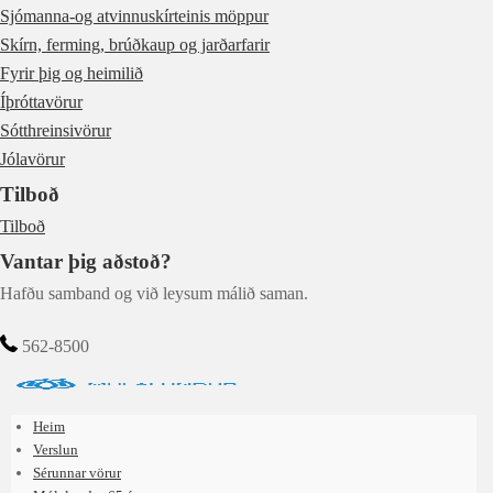
Sjómanna-og atvinnuskírteinis möppur
Skírn, ferming, brúðkaup og jarðarfarir
Fyrir þig og heimilið
Íþróttavörur
Sótthreinsivörur
Jólavörur
Tilboð
Tilboð
Vantar þig aðstoð?
Hafðu samband og við leysum málið saman.
562-8500
Heim
Verslun
Sérunnar vörur