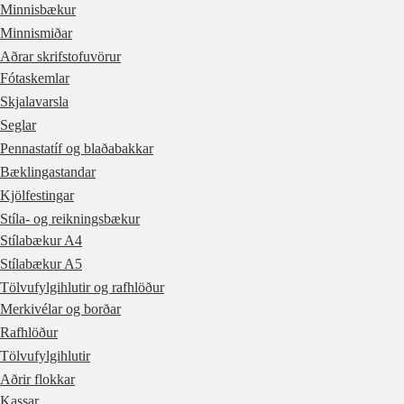
Minnisbækur
Minnismiðar
Aðrar skrifstofuvörur
Fótaskemlar
Skjalavarsla
Seglar
Pennastatíf og blaðabakkar
Bæklingastandar
Kjölfestingar
Stíla- og reikningsbækur
Stílabækur A4
Stílabækur A5
Tölvufylgihlutir og rafhlöður
Merkivélar og borðar
Rafhlöður
Tölvufylgihlutir
Aðrir flokkar
Kassar