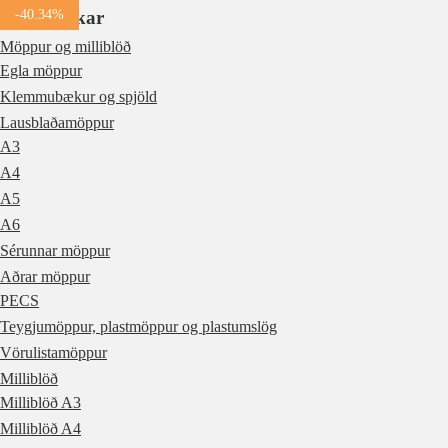
Vöruflokkar
-40.34%
Möppur og milliblöð
Egla möppur
Klemmubækur og spjöld
Lausblaðamöppur
A3
A4
A5
A6
Sérunnar möppur
Aðrar möppur
PECS
Teygjumöppur, plastmöppur og plastumslög
Vörulistamöppur
Milliblöð
Milliblöð A3
Milliblöð A4