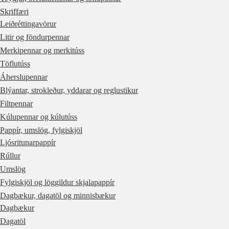
Skriffæri
Leiðréttingavörur
Litir og föndurpennar
Merkipennar og merkitúss
Töflutúss
Áherslupennar
Blýantar, strokleður, yddarar og reglustikur
Filtpennar
Kúlupennar og kúlutúss
Pappír, umslög, fylgiskjöl
Ljósritunarpappír
Rúllur
Umslög
Fylgiskjöl og löggildur skjalapappír
Dagbækur, dagatöl og minnisbækur
Dagbækur
Dagatöl