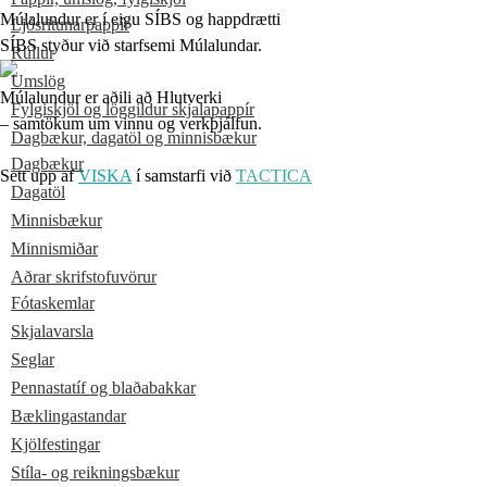
Múlalundur er í eigu SÍBS og happdrætti
Ljósritunarpappír
SÍBS styður við starfsemi Múlalundar.
Rúllur
Umslög
Múlalundur er aðili að Hlutverki
Fylgiskjöl og löggildur skjalapappír
– samtökum um vinnu og verkþjálfun.
Dagbækur, dagatöl og minnisbækur
Dagbækur
Sett upp af
VISKA
í samstarfi við
TACTICA
Dagatöl
Minnisbækur
Minnismiðar
Aðrar skrifstofuvörur
Fótaskemlar
Skjalavarsla
Seglar
Pennastatíf og blaðabakkar
Bæklingastandar
Kjölfestingar
Stíla- og reikningsbækur