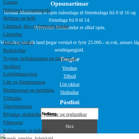
Gatarar
Opnunartímar
Hálsbönd og barmmerki
Verslun Múlalundar er opin mánudaga til fimmtudaga frá 8 til 16 og
Heftarar og hefti
föstudaga frá 8 til 14.
Límbönd, lím og límbandsstandar
Vefverslun Múlalundar er alltaf opin.
Límmiðar
Frí sending um allt land þegar verslað er fyrir 25.000.- m.vsk, annars lág
Skæri og hnífar
sendingargjald.
Reiknivélar
Teygjur, bréfaklemmur og töflupinnar
Tenglar
Skriffæri
Verslun
Leiðréttingavörur
Tilboð
Litir og föndurpennar
Um okkur
Merkipennar og merkitúss
Skilmálar
Töflutúss
Póstlisti
Áherslupennar
Blýantar, strokleður, yddarar og reglustikur
Filtpennar
Kúlupennar og kúlutúss
Pappír, umslög, fylgiskjöl