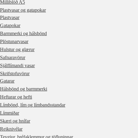
Milliblöð A5
Plastvasar og gatapokar
Plastvasar
Gatapokar
Barmmerki og hálsbönd
Plöstunarvasar
Hulstur og glærur
Safnaravörur
Sjálflímandi vasar
Skrifstofuvörur
Gatarar
Hálsbönd og barmmerki
Heftarar og hefti
Límbönd, lím og límbandsstandar
Límmiðar
Skæri og hnífar
Reiknivélar
Teygjur, bréfaklemmur og töflupinnar