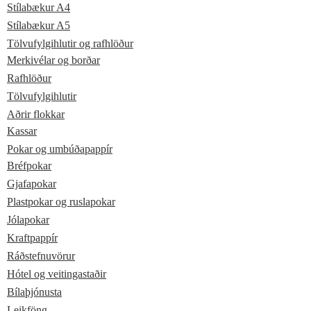
Stílabækur A4
Stílabækur A5
Tölvufylgihlutir og rafhlöður
Merkivélar og borðar
Rafhlöður
Tölvufylgihlutir
Aðrir flokkar
Kassar
Pokar og umbúðapappír
Bréfpokar
Gjafapokar
Plastpokar og ruslapokar
Jólapokar
Kraftpappír
Ráðstefnuvörur
Hótel og veitingastaðir
Bílaþjónusta
Leikföng