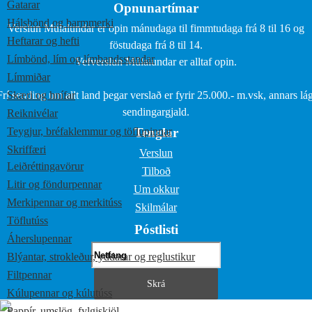
Gatarar
Opnunartímar
Hálsbönd og barmmerki
Verslun Múlalundar er opin mánudaga til fimmtudaga frá 8 til 16 og
Heftarar og hefti
föstudaga frá 8 til 14.
Límbönd, lím og límbandsstandar
Vefverslun Múlalundar er alltaf opin.
Límmiðar
Frí sending um allt land þegar verslað er fyrir 25.000.- m.vsk, annars lág
Skæri og hnífar
sendingargjald.
Reiknivélar
Teygjur, bréfaklemmur og töflupinnar
Tenglar
Skriffæri
Verslun
Leiðréttingavörur
Tilboð
Litir og föndurpennar
Um okkur
Merkipennar og merkitúss
Skilmálar
Töflutúss
Póstlisti
Áherslupennar
Blýantar, strokleður, yddarar og reglustikur
Filtpennar
Kúlupennar og kúlutúss
Pappír, umslög, fylgiskjöl