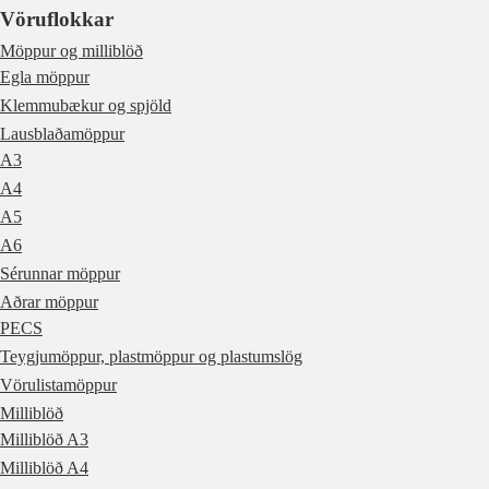
Vöruflokkar
Möppur og milliblöð
Egla möppur
Klemmubækur og spjöld
Lausblaðamöppur
A3
A4
A5
A6
Sérunnar möppur
Aðrar möppur
PECS
Teygjumöppur, plastmöppur og plastumslög
Vörulistamöppur
Milliblöð
Milliblöð A3
Milliblöð A4