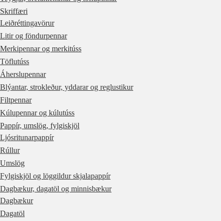
Skriffæri
Leiðréttingavörur
Litir og föndurpennar
Merkipennar og merkitúss
Töflutúss
Áherslupennar
Blýantar, strokleður, yddarar og reglustikur
Filtpennar
Kúlupennar og kúlutúss
Pappír, umslög, fylgiskjöl
Ljósritunarpappír
Rúllur
Umslög
Fylgiskjöl og löggildur skjalapappír
Dagbækur, dagatöl og minnisbækur
Dagbækur
Dagatöl