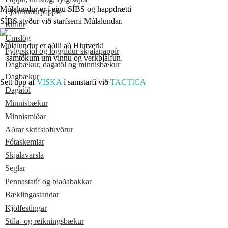
Múlalundur er í eigu SÍBS og happdrætti
Ljósritunarpappír
SÍBS styður við starfsemi Múlalundar.
Rúllur
Umslög
Múlalundur er aðili að Hlutverki
Fylgiskjöl og löggildur skjalapappír
– samtökum um vinnu og verkþjálfun.
Dagbækur, dagatöl og minnisbækur
Dagbækur
Sett upp af
VISKA
í samstarfi við
TACTICA
Dagatöl
Minnisbækur
Minnismiðar
Aðrar skrifstofuvörur
Fótaskemlar
Skjalavarsla
Seglar
Pennastatíf og blaðabakkar
Bæklingastandar
Kjölfestingar
Stíla- og reikningsbækur