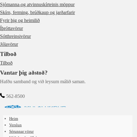
Sjómanna-og atvinnuskírteinis möppur
Skírn, ferming, brúðkaup og jarðarfarir
Fyrir þig og heimilið
Íþróttavörur
Sótthreinsivörur
Jólavörur
Tilboð
Tilboð
Vantar þig aðstoð?
Hafðu samband og við leysum málið saman.
562-8500
Heim
Verslun
Sérunnar vörur