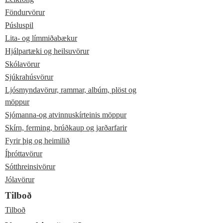
Föndurvörur
Púsluspil
Lita- og límmiðabækur
Hjálpartæki og heilsuvörur
Skólavörur
Sjúkrahúsvörur
Ljósmyndavörur, rammar, albúm, plöst og
möppur
Sjómanna-og atvinnuskírteinis möppur
Skírn, ferming, brúðkaup og jarðarfarir
Fyrir þig og heimilið
Íþróttavörur
Sótthreinsivörur
Jólavörur
Tilboð
Tilboð