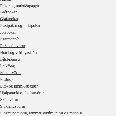
Pokar og umbúðapappír
Bréfpokar
Gjafapokar
Plastpokar og ruslapokar
Jólapokar
Kraftpappír
Ráðstefnuvörur
Hótel og veitingastaðir
Bílaþjónusta
Leikföng
Föndurvörur
Púsluspil
Lita- og límmiðabækur
Hjálpartæki og heilsuvörur
Skólavörur
Sjúkrahúsvörur
Ljósmyndavörur, rammar, albúm, plöst og möppur