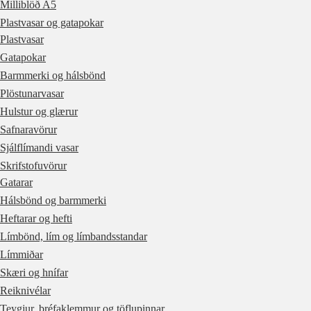
Milliblöð A5
Plastvasar og gatapokar
Plastvasar
Gatapokar
Barmmerki og hálsbönd
Plöstunarvasar
Hulstur og glærur
Safnaravörur
Sjálflímandi vasar
Skrifstofuvörur
Gatarar
Hálsbönd og barmmerki
Heftarar og hefti
Límbönd, lím og límbandsstandar
Límmiðar
Skæri og hnífar
Reiknivélar
Teygjur, bréfaklemmur og töflupinnar