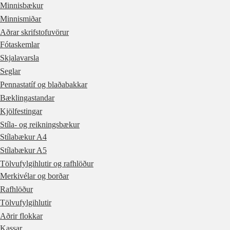
Minnisbækur
Minnismiðar
Aðrar skrifstofuvörur
Fótaskemlar
Skjalavarsla
Seglar
Pennastatíf og blaðabakkar
Bæklingastandar
Kjölfestingar
Stíla- og reikningsbækur
Stílabækur A4
Stílabækur A5
Tölvufylgihlutir og rafhlöður
Merkivélar og borðar
Rafhlöður
Tölvufylgihlutir
Aðrir flokkar
Kassar