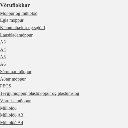
Vöruflokkar
Möppur og milliblöð
Egla möppur
Klemmubækur og spjöld
Lausblaðamöppur
A3
A4
A5
A6
Sérunnar möppur
Aðrar möppur
PECS
Teygjumöppur, plastmöppur og plastumslög
Vörulistamöppur
Milliblöð
Milliblöð A3
Milliblöð A4