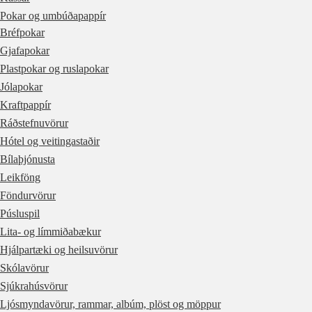
Pokar og umbúðapappír
Bréfpokar
Gjafapokar
Plastpokar og ruslapokar
Jólapokar
Kraftpappír
Ráðstefnuvörur
Hótel og veitingastaðir
Bílaþjónusta
Leikföng
Föndurvörur
Púsluspil
Lita- og límmiðabækur
Hjálpartæki og heilsuvörur
Skólavörur
Sjúkrahúsvörur
Ljósmyndavörur, rammar, albúm, plöst og möppur