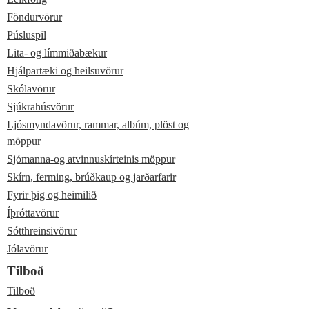
Föndurvörur
Púsluspil
Lita- og límmiðabækur
Hjálpartæki og heilsuvörur
Skólavörur
Sjúkrahúsvörur
Ljósmyndavörur, rammar, albúm, plöst og
möppur
Sjómanna-og atvinnuskírteinis möppur
Skírn, ferming, brúðkaup og jarðarfarir
Fyrir þig og heimilið
Íþróttavörur
Sótthreinsivörur
Jólavörur
Tilboð
Tilboð