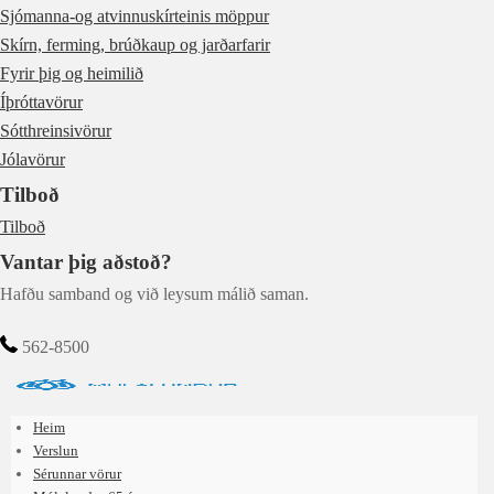
Sjómanna-og atvinnuskírteinis möppur
Skírn, ferming, brúðkaup og jarðarfarir
Fyrir þig og heimilið
Íþróttavörur
Sótthreinsivörur
Jólavörur
Tilboð
Tilboð
Vantar þig aðstoð?
Hafðu samband og við leysum málið saman.
562-8500
Heim
Verslun
Sérunnar vörur