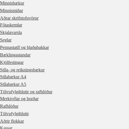
Minnisbækur
Minnismiðar
Aðrar skrifstofuvörur
Fótaskemlar
Skjalavarsla
Seglar
Pennastatíf og blaðabakkar
Bæklingastandar
Kjölfestingar
Stíla- og reikningsbækur
Stílabækur A4
Stílabækur A5
Tölvufylgihlutir og rafhlöður
Merkivélar og borðar
Rafhlöður
Tölvufylgihlutir
Aðrir flokkar
Kassar