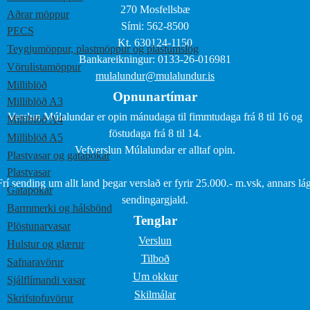
270 Mosfellsbæ
Aðrar möppur
Sími: 562-8500
PECS
Kt. 630124-1150
Teygjumöppur, plastmöppur og plastumslög
Bankareikningur: 0133-26-016981
Vörulistamöppur
mulalundur@mulalundur.is
Milliblöð
Opnunartímar
Milliblöð A3
Verslun Múlalundar er opin mánudaga til fimmtudaga frá 8 til 16 og
Milliblöð A4
föstudaga frá 8 til 14.
Milliblöð A5
Vefverslun Múlalundar er alltaf opin.
Plastvasar og gatapokar
Plastvasar
Frí sending um allt land þegar verslað er fyrir 25.000.- m.vsk, annars lág
Gatapokar
sendingargjald.
Barmmerki og hálsbönd
Tenglar
Plöstunarvasar
Verslun
Hulstur og glærur
Tilboð
Safnaravörur
Um okkur
Sjálflímandi vasar
Skilmálar
Skrifstofuvörur