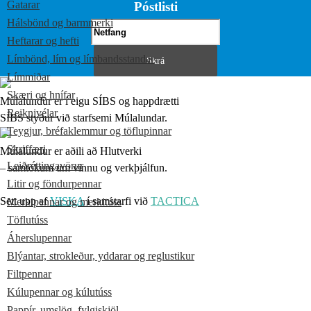
Gatarar
Póstlisti
Hálsbönd og barmmerki
Heftarar og hefti
Límbönd, lím og límbandsstandar
Límmiðar
Skæri og hnífar
Múlalundur er í eigu SÍBS og happdrætti
Reiknivélar
SÍBS styður við starfsemi Múlalundar.
Teygjur, bréfaklemmur og töflupinnar
Skriffæri
Múlalundur er aðili að Hlutverki
Leiðréttingavörur
– samtökum um vinnu og verkþjálfun.
Litir og föndurpennar
Sett upp af
VISKA
í samstarfi við
TACTICA
Merkipennar og merkitúss
Töflutúss
Áherslupennar
Blýantar, strokleður, yddarar og reglustikur
Filtpennar
Kúlupennar og kúlutúss
Pappír, umslög, fylgiskjöl