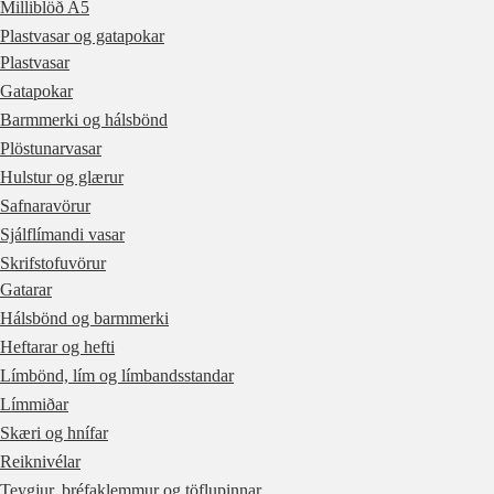
Milliblöð A5
Plastvasar og gatapokar
Plastvasar
Gatapokar
Barmmerki og hálsbönd
Plöstunarvasar
Hulstur og glærur
Safnaravörur
Sjálflímandi vasar
Skrifstofuvörur
Gatarar
Hálsbönd og barmmerki
Heftarar og hefti
Límbönd, lím og límbandsstandar
Límmiðar
Skæri og hnífar
Reiknivélar
Teygjur, bréfaklemmur og töflupinnar