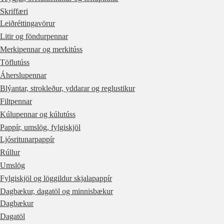
Skriffæri
Leiðréttingavörur
Litir og föndurpennar
Merkipennar og merkitúss
Töflutúss
Áherslupennar
Blýantar, strokleður, yddarar og reglustikur
Filtpennar
Kúlupennar og kúlutúss
Pappír, umslög, fylgiskjöl
Ljósritunarpappír
Rúllur
Umslög
Fylgiskjöl og löggildur skjalapappír
Dagbækur, dagatöl og minnisbækur
Dagbækur
Dagatöl