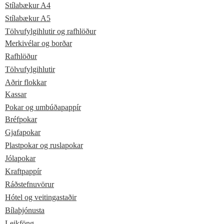
Stílabækur A4
Stílabækur A5
Tölvufylgihlutir og rafhlöður
Merkivélar og borðar
Rafhlöður
Tölvufylgihlutir
Aðrir flokkar
Kassar
Pokar og umbúðapappír
Bréfpokar
Gjafapokar
Plastpokar og ruslapokar
Jólapokar
Kraftpappír
Ráðstefnuvörur
Hótel og veitingastaðir
Bílaþjónusta
Leikföng