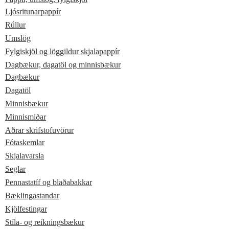
Ljósritunarpappír
Rúllur
Umslög
Fylgiskjöl og löggildur skjalapappír
Dagbækur, dagatöl og minnisbækur
Dagbækur
Dagatöl
Minnisbækur
Minnismiðar
Aðrar skrifstofuvörur
Fótaskemlar
Skjalavarsla
Seglar
Pennastatíf og blaðabakkar
Bæklingastandar
Kjölfestingar
Stíla- og reikningsbækur