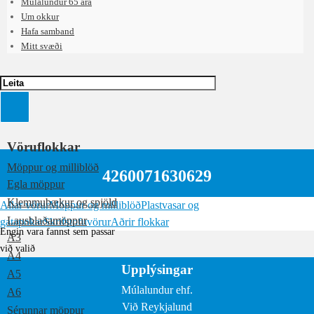
Múlalundur 65 ára
Um okkur
Hafa samband
Mitt svæði
Vöruflokkar
Möppur og milliblöð
4260071630629
Egla möppur
Klemmubækur og spjöld
Allar vörur
Möppur og milliblöð
Plastvasar og
Lausblaðamöppur
gatapokar
Skrifstofuvörur
Aðrir flokkar
Engin vara fannst sem passar
A3
við valið
A4
Upplýsingar
A5
Múlalundur ehf.
A6
Við Reykjalund
Sérunnar möppur