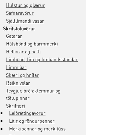
Hulstur og glærur
Safnaravörur
Sjálflímandi vasar
Skrifstofuvörur
Gatarar
Hálsbönd og barmmerki
Heftarar og hefti
Límbönd, lím og límbandsstandar
Límmiðar
Skæri og hnífar
Reiknivélar
Teygjur, bréfaklemmur og
töflupinnar
Skriffæri
Leiðréttingavörur
Litir og föndurpennar
Merkipennar og merkitúss