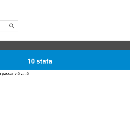
10 stafa
 passar við valið