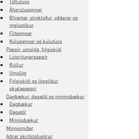
Töflutúss
Áherslupennar
Blýantar, strokleður, yddarar og
reglustikur
Filtpennar
Kúlupennar og kúlutúss
Pappír, umslög, fylgiskjöl
Ljósritunarpappír
Rúllur
Umslög
Fylgiskjöl og löggildur
skjalapappír
Dagbækur, dagatöl og minnisbækur
Dagbækur
Dagatöl
Minnisbækur
Minnismiðar
Aðrar skrifstofuvörur