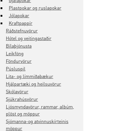
Gjafapokar
Plastpokar og ruslapokar
Jólapokar
Kraftpappír
Ráðstefnuvörur
Hótel og veitingastaðir
Bílaþjónusta
Leikföng
Föndurvörur
Púsluspil
Lita- og límmiðabækur
Hjálpartæki og heilsuvörur
Skólavörur
Sjúkrahúsvörur
Ljósmyndavörur, rammar, albúm,
plöst og möppur
Sjómanna-og atvinnuskírteinis
möppur