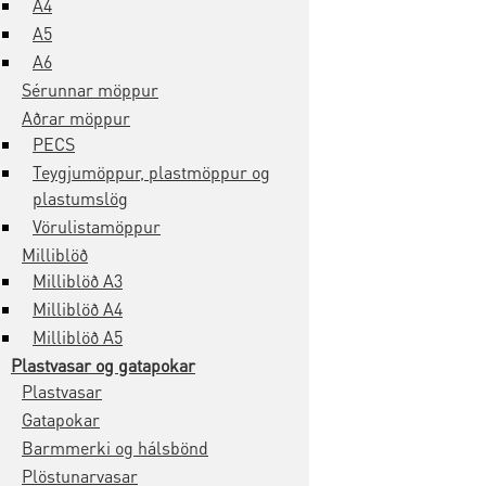
A4
A5
A6
Sérunnar möppur
Aðrar möppur
PECS
Teygjumöppur, plastmöppur og
plastumslög
Vörulistamöppur
Milliblöð
Milliblöð A3
Milliblöð A4
Milliblöð A5
Plastvasar og gatapokar
Plastvasar
Gatapokar
Barmmerki og hálsbönd
Plöstunarvasar