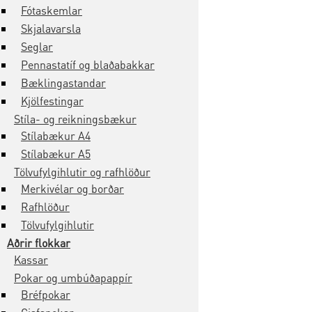
Fótaskemlar
Skjalavarsla
Seglar
Pennastatíf og blaðabakkar
Bæklingastandar
Kjölfestingar
Stíla- og reikningsbækur
Stílabækur A4
Stílabækur A5
Tölvufylgihlutir og rafhlöður
Merkivélar og borðar
Rafhlöður
Tölvufylgihlutir
Aðrir flokkar
Kassar
Pokar og umbúðapappír
Bréfpokar