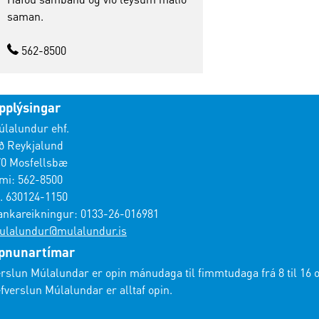
saman.
562-8500
pplýsingar
lalundur ehf.
ð Reykjalund
70 Mosfellsbæ
mi: 562-8500
. 630124-1150
ankareikningur: 0133-26-016981
ulalundur@mulalundur.is
pnunartímar
rslun Múlalundar er opin mánudaga til fimmtudaga frá 8 til 16 og
fverslun Múlalundar er alltaf opin.